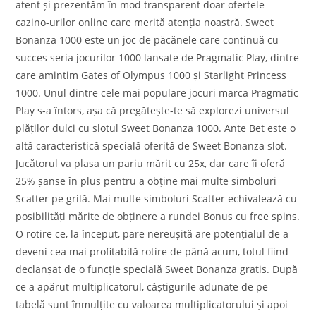
atent și prezentăm în mod transparent doar ofertele
cazino-urilor online care merită atenția noastră. Sweet
Bonanza 1000 este un joc de păcănele care continuă cu
succes seria jocurilor 1000 lansate de Pragmatic Play, dintre
care amintim Gates of Olympus 1000 și Starlight Princess
1000. Unul dintre cele mai populare jocuri marca Pragmatic
Play s-a întors, așa că pregătește-te să explorezi universul
plăților dulci cu slotul Sweet Bonanza 1000. Ante Bet este o
altă caracteristică specială oferită de Sweet Bonanza slot.
Jucătorul va plasa un pariu mărit cu 25x, dar care îi oferă
25% șanse în plus pentru a obține mai multe simboluri
Scatter pe grilă. Mai multe simboluri Scatter echivalează cu
posibilități mărite de obținere a rundei Bonus cu free spins.
O rotire ce, la început, pare nereușită are potențialul de a
deveni cea mai profitabilă rotire de până acum, totul fiind
declanșat de o funcție specială Sweet Bonanza gratis. După
ce a apărut multiplicatorul, câștigurile adunate de pe
tabelă sunt înmulțite cu valoarea multiplicatorului și apoi