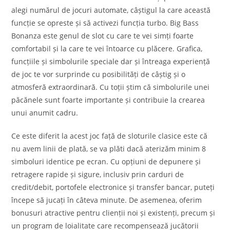
alegi numărul de jocuri automate, câștigul la care această
funcție se opreste și să activezi funcția turbo. Big Bass
Bonanza este genul de slot cu care te vei simți foarte
comfortabil și la care te vei întoarce cu plăcere. Grafica,
funcțiile și simbolurile speciale dar și întreaga experiență
de joc te vor surprinde cu posibilități de câștig și o
atmosferă extraordinară. Cu toții știm că simbolurile unei
păcănele sunt foarte importante și contribuie la crearea
unui anumit cadru.
Ce este diferit la acest joc față de sloturile clasice este că
nu avem linii de plată, se va plăti dacă aterizăm minim 8
simboluri identice pe ecran. Cu opțiuni de depunere și
retragere rapide și sigure, inclusiv prin carduri de
credit/debit, portofele electronice și transfer bancar, puteți
începe să jucați în câteva minute. De asemenea, oferim
bonusuri atractive pentru clienții noi și existenți, precum și
un program de loialitate care recompensează jucătorii