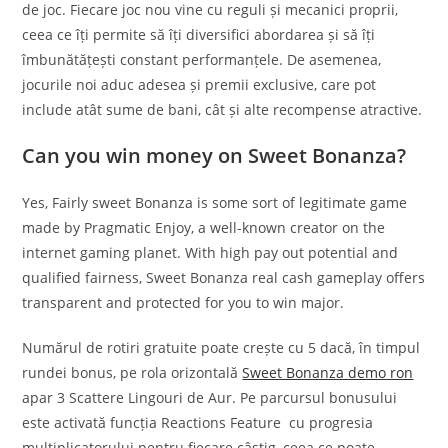
de joc. Fiecare joc nou vine cu reguli și mecanici proprii,
ceea ce îți permite să îți diversifici abordarea și să îți
îmbunătățești constant performanțele. De asemenea,
jocurile noi aduc adesea și premii exclusive, care pot
include atât sume de bani, cât și alte recompense atractive.
Can you win money on Sweet Bonanza?
Yes, Fairly sweet Bonanza is some sort of legitimate game
made by Pragmatic Enjoy, a well-known creator on the
internet gaming planet. With high pay out potential and
qualified fairness, Sweet Bonanza real cash gameplay offers
transparent and protected for you to win major.
Numărul de rotiri gratuite poate crește cu 5 dacă, în timpul
rundei bonus, pe rola orizontală
Sweet Bonanza demo ron
apar 3 Scattere Lingouri de Aur. Pe parcursul bonusului
este activată funcția Reactions Feature cu progresia
multiplicatorului pentru fiecare câștig, ceea ce poate