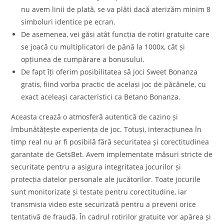
nu avem linii de plată, se va plăti dacă aterizăm minim 8
simboluri identice pe ecran.
De asemenea, vei găsi atât funcția de rotiri gratuite care
se joacă cu multiplicatori de până la 1000x, cât și
opțiunea de cumpărare a bonusului.
De fapt îți oferim posibilitatea să joci Sweet Bonanza
gratis, fiind vorba practic de același joc de păcănele, cu
exact aceleași caracteristici ca Betano Bonanza.
Aceasta crează o atmosferă autentică de cazino și
îmbunătățește experiența de joc. Totuși, interacțiunea în
timp real nu ar fi posibilă fără securitatea și corectitudinea
garantate de GetsBet. Avem implementate măsuri stricte de
securitate pentru a asigura integritatea jocurilor și
protecția datelor personale ale jucătorilor. Toate jocurile
sunt monitorizate și testate pentru corectitudine, iar
transmisia video este securizată pentru a preveni orice
tentativă de fraudă. În cadrul rotirilor gratuite vor apărea și