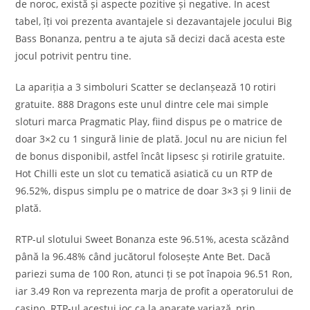
de noroc, există și aspecte pozitive și negative. În acest
tabel, îți voi prezenta avantajele si dezavantajele jocului Big
Bass Bonanza, pentru a te ajuta să decizi dacă acesta este
jocul potrivit pentru tine.
La apariția a 3 simboluri Scatter se declanșează 10 rotiri
gratuite. 888 Dragons este unul dintre cele mai simple
sloturi marca Pragmatic Play, fiind dispus pe o matrice de
doar 3×2 cu 1 singură linie de plată. Jocul nu are niciun fel
de bonus disponibil, astfel încât lipsesc și rotirile gratuite.
Hot Chilli este un slot cu tematică asiatică cu un RTP de
96.52%, dispus simplu pe o matrice de doar 3×3 și 9 linii de
plată.
RTP-ul slotului Sweet Bonanza este 96.51%, acesta scăzând
până la 96.48% când jucătorul folosește Ante Bet. Dacă
pariezi suma de 100 Ron, atunci ți se pot înapoia 96.51 Ron,
iar 3.49 Ron va reprezenta marja de profit a operatorului de
casino. RTP-ul acestui joc ca la aparate variază, prin