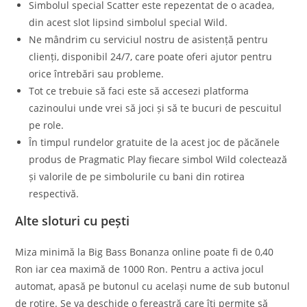
Simbolul special Scatter este repezentat de o acadea,
din acest slot lipsind simbolul special Wild.
Ne mândrim cu serviciul nostru de asistență pentru
clienți, disponibil 24/7, care poate oferi ajutor pentru
orice întrebări sau probleme.
Tot ce trebuie să faci este să accesezi platforma
cazinoului unde vrei să joci și să te bucuri de pescuitul
pe role.
În timpul rundelor gratuite de la acest joc de păcănele
produs de Pragmatic Play fiecare simbol Wild colectează
și valorile de pe simbolurile cu bani din rotirea
respectivă.
Alte sloturi cu pești
Miza minimă la Big Bass Bonanza online poate fi de 0,40
Ron iar cea maximă de 1000 Ron. Pentru a activa jocul
automat, apasă pe butonul cu același nume de sub butonul
de rotire. Se va deschide o fereastră care îți permite să