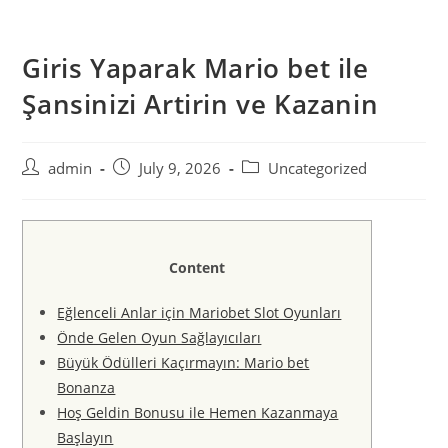
Skip
to
Giris Yaparak Mario bet ile
content
Şansinizi Artirin ve Kazanin
Post
Post
Post
admin
July 9, 2026
Uncategorized
author:
published:
category:
Content
Eğlenceli Anlar için Mariobet Slot Oyunları
Önde Gelen Oyun Sağlayıcıları
Büyük Ödülleri Kaçırmayın: Mario bet
Bonanza
Hoş Geldin Bonusu ile Hemen Kazanmaya
Başlayın