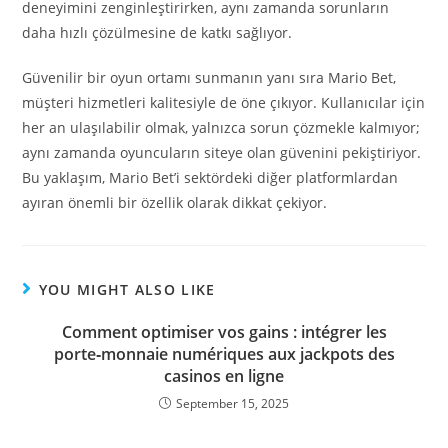
deneyimini zenginleştirirken, aynı zamanda sorunların
daha hızlı çözülmesine de katkı sağlıyor.
Güvenilir bir oyun ortamı sunmanın yanı sıra Mario Bet,
müşteri hizmetleri kalitesiyle de öne çıkıyor. Kullanıcılar için
her an ulaşılabilir olmak, yalnızca sorun çözmekle kalmıyor;
aynı zamanda oyuncuların siteye olan güvenini pekiştiriyor.
Bu yaklaşım, Mario Bet’i sektördeki diğer platformlardan
ayıran önemli bir özellik olarak dikkat çekiyor.
YOU MIGHT ALSO LIKE
Comment optimiser vos gains : intégrer les
porte‑monnaie numériques aux jackpots des
casinos en ligne
September 15, 2025