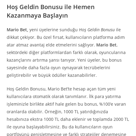
Hoş Geldin Bonusu ile Hemen
Kazanmaya Başlayın
Mario Bet,
yeni üyelerine sunduğu
Hoş Geldin Bonusu
ile
dikkat çekiyor. Bu özel fırsat, kullanıcıların platforma adım
atar atmaz avantaj elde etmelerini sağlıyor.
Mario Bet
,
sektördeki diğer platformlardan farklı olarak, oyuncularına
kazançlarını artırma şansı tanıyor. Yeni üyeler, bu bonus
sayesinde daha fazla oyun oynayarak tecrübelerini
geliştirebilir ve büyük ödüller kazanabilirler.
Hoş Geldin Bonusu, Mario Bet’te hesap açan tüm yeni
kullanıcılara otomatik olarak tanımlanır. İlk para yatırma
işleminizle birlikte aktif hale gelen bu bonus, %100’e varan
oranlarda olabilir. Örneğin, 1000 TL yatırdığınızda
hesabınıza ekstra 1000 TL daha eklenir ve toplamda 2000 TL
ile oyuna başlayabilirsiniz. Bu da kullanıcıların oyun
portföyünü genişletmesine ve farklı stratejiler denemesine