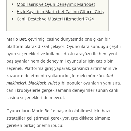
Mobil Giriş ve Oyun Deneyimi: Mariobet
Hızlı Kayıt için Mario bet Casino Güncel Giriş
Canlı Destek ve Müşteri Hizmetleri 7/24
Mario Bet
, çevrimiçi casino dünyasında öne çıkan bir
platform olarak dikkat çekiyor. Oyunculara sunduğu çeşitli
oyun seçenekleri ve kullanıcı dostu arayüzü ile hem yeni
başlayanlar hem de deneyimli oyuncular için cazip bir
seçenek. Platforma giriş yaparak, şansınızı artırmanın ve
kazanç elde etmenin yollarını keşfetmek mümkün.
Slot
makineleri, blackjack, rulet
gibi popüler oyunların yanı sıra,
canlı krupiyelerle gerçek zamanlı deneyimler sunan canlı
casino seçenekleri de mevcut.
Oyuncuların Mario Bet’te başarılı olabilmesi için bazı
stratejiler geliştirmesi gerekiyor. İşte dikkate almanız
gereken birkaç önemli ipucu: