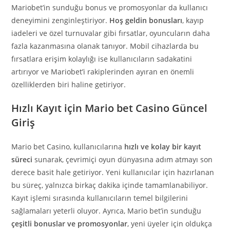
Mariobet’in sunduğu bonus ve promosyonlar da kullanıcı
deneyimini zenginleştiriyor.
Hoş geldin bonusları
, kayıp
iadeleri ve özel turnuvalar gibi fırsatlar, oyuncuların daha
fazla kazanmasına olanak tanıyor. Mobil cihazlarda bu
fırsatlara erişim kolaylığı ise kullanıcıların sadakatini
artırıyor ve Mariobet’i rakiplerinden ayıran en önemli
özelliklerden biri haline getiriyor.
Hızlı Kayıt için Mario bet Casino Güncel
Giriş
Mario bet Casino, kullanıcılarına
hızlı ve kolay bir kayıt
süreci
sunarak, çevrimiçi oyun dünyasına adım atmayı son
derece basit hale getiriyor. Yeni kullanıcılar için hazırlanan
bu süreç, yalnızca birkaç dakika içinde tamamlanabiliyor.
Kayıt işlemi sırasında kullanıcıların temel bilgilerini
sağlamaları yeterli oluyor. Ayrıca, Mario bet’in sunduğu
çeşitli bonuslar ve promosyonlar
, yeni üyeler için oldukça