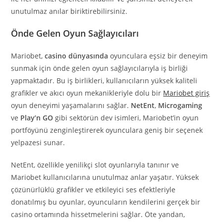
unutulmaz anılar biriktirebilirsiniz.
Önde Gelen Oyun Sağlayıcıları
Mariobet,
casino dünyasında
oyunculara eşsiz bir deneyim
sunmak için önde gelen oyun sağlayıcılarıyla iş birliği
yapmaktadır. Bu iş birlikleri, kullanıcıların yüksek kaliteli
grafikler ve akıcı oyun mekanikleriyle dolu bir
Mariobet giriş
oyun deneyimi yaşamalarını sağlar.
NetEnt
,
Microgaming
ve
Play’n GO
gibi sektörün dev isimleri, Mariobet’in oyun
portföyünü zenginleştirerek oyunculara geniş bir seçenek
yelpazesi sunar.
NetEnt, özellikle yenilikçi slot oyunlarıyla tanınır ve
Mariobet kullanıcılarına unutulmaz anlar yaşatır. Yüksek
çözünürlüklü grafikler ve etkileyici ses efektleriyle
donatılmış bu oyunlar, oyuncuların kendilerini gerçek bir
casino ortamında hissetmelerini sağlar. Öte yandan,