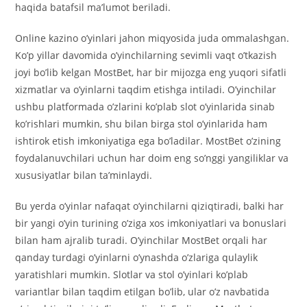
haqida batafsil ma’lumot beriladi.
Online kazino o’yinlari jahon miqyosida juda ommalashgan.
Ko’p yillar davomida o’yinchilarning sevimli vaqt o’tkazish
joyi bo’lib kelgan MostBet, har bir mijozga eng yuqori sifatli
xizmatlar va o’yinlarni taqdim etishga intiladi. O’yinchilar
ushbu platformada o’zlarini ko’plab slot o’yinlarida sinab
ko’rishlari mumkin, shu bilan birga stol o’yinlarida ham
ishtirok etish imkoniyatiga ega bo’ladilar. MostBet o’zining
foydalanuvchilari uchun har doim eng so’nggi yangiliklar va
xususiyatlar bilan ta’minlaydi.
Bu yerda o’yinlar nafaqat o’yinchilarni qiziqtiradi, balki har
bir yangi o’yin turining o’ziga xos imkoniyatlari va bonuslari
bilan ham ajralib turadi. O’yinchilar MostBet orqali har
qanday turdagi o’yinlarni o’ynashda o’zlariga qulaylik
yaratishlari mumkin. Slotlar va stol o’yinlari ko’plab
variantlar bilan taqdim etilgan bo’lib, ular o’z navbatida