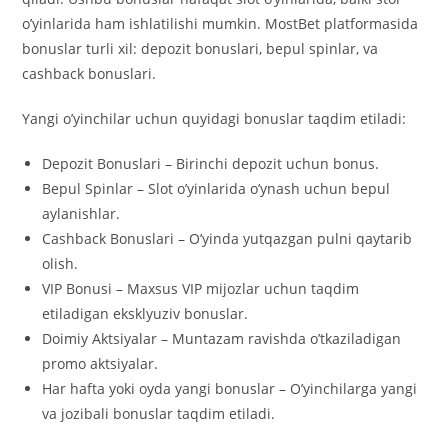
o’yinlarida ham ishlatilishi mumkin. MostBet platformasida
bonuslar turli xil: depozit bonuslari, bepul spinlar, va
cashback bonuslari.
Yangi o’yinchilar uchun quyidagi bonuslar taqdim etiladi:
Depozit Bonuslari – Birinchi depozit uchun bonus.
Bepul Spinlar – Slot o’yinlarida o’ynash uchun bepul
aylanishlar.
Cashback Bonuslari – O’yinda yutqazgan pulni qaytarib
olish.
VIP Bonusi – Maxsus VIP mijozlar uchun taqdim
etiladigan eksklyuziv bonuslar.
Doimiy Aktsiyalar – Muntazam ravishda o’tkaziladigan
promo aktsiyalar.
Har hafta yoki oyda yangi bonuslar – O’yinchilarga yangi
va jozibali bonuslar taqdim etiladi.