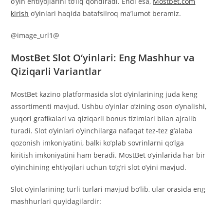
o’yin ehtiyojlarini to’liq qondiradi. Endi esa,
Mostbet.com
kirish
o’yinlari haqida batafsilroq ma’lumot beramiz.
@image_url1@
MostBet Slot O‘yinlari: Eng Mashhur va
Qiziqarli Variantlar
MostBet kazino platformasida slot o’yinlarining juda keng
assortimenti mavjud. Ushbu o’yinlar o’zining oson o’ynalishi,
yuqori grafikalari va qiziqarli bonus tizimlari bilan ajralib
turadi. Slot o’yinlari o’yinchilarga nafaqat tez-tez g’alaba
qozonish imkoniyatini, balki ko’plab sovrinlarni qo’lga
kiritish imkoniyatini ham beradi. MostBet o’yinlarida har bir
o’yinchining ehtiyojlari uchun to’g’ri slot o’yini mavjud.
Slot o’yinlarining turli turlari mavjud bo’lib, ular orasida eng
mashhurlari quyidagilardir: