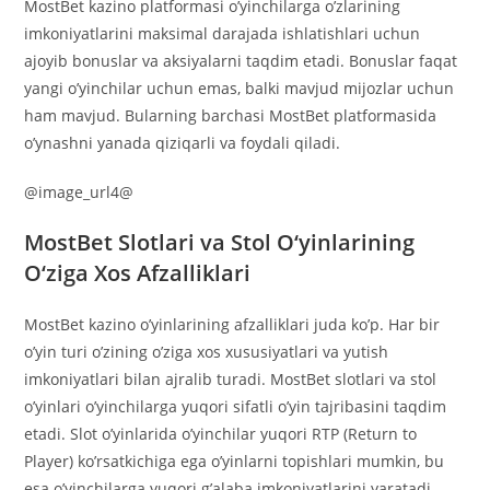
MostBet kazino platformasi o’yinchilarga o’zlarining
imkoniyatlarini maksimal darajada ishlatishlari uchun
ajoyib bonuslar va aksiyalarni taqdim etadi. Bonuslar faqat
yangi o’yinchilar uchun emas, balki mavjud mijozlar uchun
ham mavjud. Bularning barchasi MostBet platformasida
o’ynashni yanada qiziqarli va foydali qiladi.
@image_url4@
MostBet Slotlari va Stol O‘yinlarining
O‘ziga Xos Afzalliklari
MostBet kazino o’yinlarining afzalliklari juda ko’p. Har bir
o’yin turi o’zining o’ziga xos xususiyatlari va yutish
imkoniyatlari bilan ajralib turadi. MostBet slotlari va stol
o’yinlari o’yinchilarga yuqori sifatli o’yin tajribasini taqdim
etadi. Slot o’yinlarida o’yinchilar yuqori RTP (Return to
Player) ko’rsatkichiga ega o’yinlarni topishlari mumkin, bu
esa o’yinchilarga yuqori g’alaba imkoniyatlarini yaratadi.