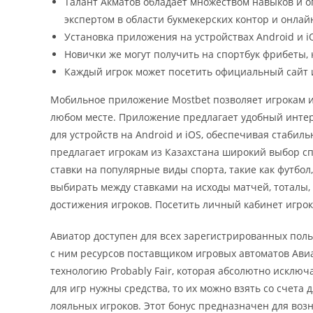
Талант Акматов обладает множеством навыков и о
экспертом в области букмекерских контор и онлай
Установка приложения на устройствах Android и i
Новички же могут получить на спортбук фрибеты, 
Каждый игрок может посетить официальный сайт и
Мобильное приложение Mostbet позволяет игрокам из
любом месте. Приложение предлагает удобный интерф
для устройств на Android и iOS, обеспечивая стаби
предлагает игрокам из Казахстана широкий выбор сп
ставки на популярные виды спорта, такие как футбол,
выбирать между ставками на исходы матчей, тоталы,
достижения игроков. Посетить личный кабинет игрок
Авиатор доступен для всех зарегистрированных поль
с ним ресурсов поставщиком игровых автоматов Авиат
технологию Probably Fair, которая абсолютно исключ
для игр нужны средства, то их можно взять со счета д
лояльных игроков. Этот бонус предназначен для возн