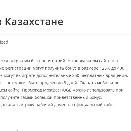
 Казахстане
ized
ется открытым без препятствий. На зеркальном сайте нет
е регистрации могут получить бонус в размере 125% до 400
кже могут выиграть дополнительные 250 бесплатных вращений,
от срок может быть продлен до 3 дней. Скачать мобильное
шем сайте. Промокод MostBet HUGE можно использовать при
вы получите самый большой приветственный бонус.
едоставить игроку рабочий домен на официальный сайт.