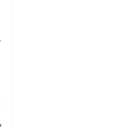
в
х
т
ли