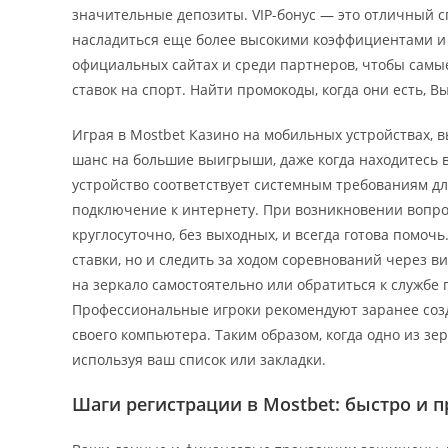
значительные депозиты. VIP-бонус — это отличный сп
насладиться еще более высокими коэффициентами и 
официальных сайтах и ​​среди партнеров, чтобы сам
ставок на спорт. Найти промокоды, когда они есть, В
Играя в Mostbet Казино на мобильных устройствах, в
шанс на большие выигрыши, даже когда находитесь в
устройство соответствует системным требованиям для
подключение к интернету. При возникновении вопрос
круглосуточно, без выходных, и всегда готова помоч
ставки, но и следить за ходом соревнований через 
на зеркало самостоятельно или обратиться к службе
Профессиональные игроки рекомендуют заранее созда
своего компьютера. Таким образом, когда одно из зер
используя ваш список или закладки.
Шаги регистрации в Mostbet: быстро и п