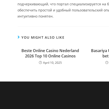
подчеркивающий, что портал специализируется на бе
обеспечить простой и удобный пользовательский опы
интуитивно понятен.
YOU MIGHT ALSO LIKE
Beste Online Casino Nederland
Basariya 
2026 Top 10 Online Casinos
bet
April 10, 2025