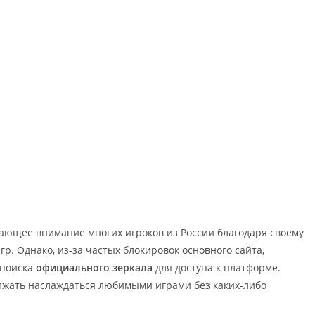
кающее внимание многих игроков из России благодаря своему
. Однако, из-за частых блокировок основного сайта,
 поиска
официального зеркала
для доступа к платформе.
олжать наслаждаться любимыми играми без каких-либо