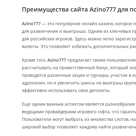
Преимущества сайта Azino777 для п
Azino777
— это популярное онлайн-казино, которое 
для развлечения и выигрыша. Одним из ключевых пре
для российских игроков. Здесь можно легко зарегист
валюты. Это позволяет избежать дополнительных рас
Кроме того,
Azino777
предлагает своим пользователя
рассчитывать на приветственный бонус, который зна
проводятся различные акции и турниры, участие в к
адреналин, но и увеличить шансы на выигрыш крупн
эффективно использовать свои депозиты.
Еще одним важным аспектом является разнообразие 
ведущими провайдерами игрового софта, что гаранти
Пользователи могут выбрать из множества слотов, н
широкий выбор позволяет каждому найти развлечени