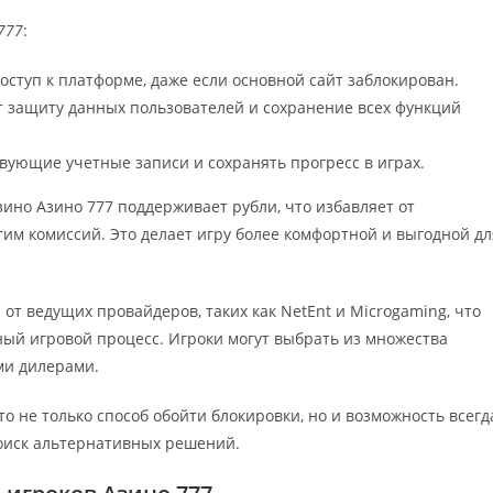
777
:
оступ к платформе, даже если основной сайт заблокирован.
 защиту данных пользователей и сохранение всех функций
твующие учетные записи и сохранять прогресс в играх.
зино Азино 777 поддерживает рубли, что избавляет от
им комиссий. Это делает игру более комфортной и выгодной дл
от ведущих провайдеров, таких как NetEnt и Microgaming, что
ный игровой процесс. Игроки могут выбрать из множества
ыми дилерами.
о не только способ обойти блокировки, но и возможность всегд
поиск альтернативных решений.