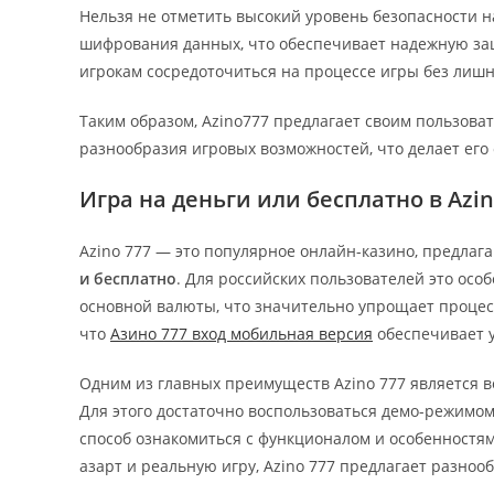
Нельзя не отметить высокий уровень безопасности н
шифрования данных, что обеспечивает надежную за
игрокам сосредоточиться на процессе игры без лишн
Таким образом, Azino777 предлагает своим пользоват
разнообразия игровых возможностей, что делает его
Игра на деньги или бесплатно в Azin
Azino 777 — это популярное онлайн-казино, предла
и бесплатно
. Для российских пользователей это осо
основной валюты, что значительно упрощает процес
что
Азино 777 вход мобильная версия
обеспечивает у
Одним из главных преимуществ Azino 777 является 
Для этого достаточно воспользоваться демо-режимом
способ ознакомиться с функционалом и особенностями
азарт и реальную игру, Azino 777 предлагает разно