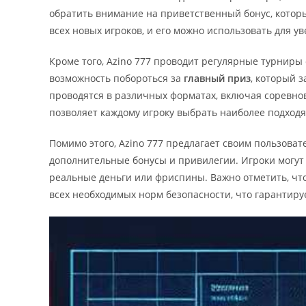
обратить внимание на приветственный бонус, котор
всех новых игроков, и его можно использовать для 
Кроме того, Azino 777 проводит регулярные турнир
возможность побороться за
главный приз
, который 
проводятся в различных форматах, включая соревно
позволяет каждому игроку выбрать наиболее подходя
Помимо этого, Azino 777 предлагает своим пользова
дополнительные бонусы и привилегии. Игроки могут 
реальные деньги или фриспины. Важно отметить, что
всех необходимых норм безопасности, что гарантиру