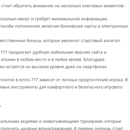
 стоит обратить внимание на несколько ключевых моментов:
несколько минут и требует минимальной информации.
пособы пополнения, включая банковские карты и электронные
иветственные бонусы, которые увеличат стартовый капитал.
o 777 предлагает удобную мобильную версию сайта и
играми в любом месте и в любое время. Благодаря
ки остаются на высоком уровне даже на смартфонах.
платно в Azino 777 зависит от личных предпочтений игрока. В
имые инструменты для комфортного и безопасного игрового
7
никальными акциями и захватывающими турнирами, которые
и получить щедрые вознаграждения. В первую очередь стоит