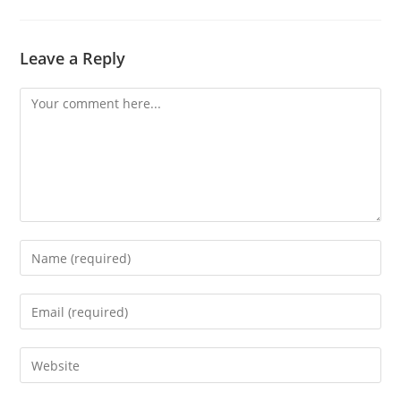
Leave a Reply
Comment
Enter
your
name
Enter
or
your
username
email
Enter
to
address
your
comment
to