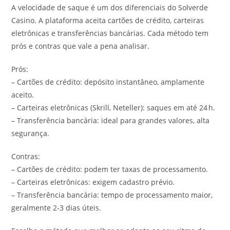
A velocidade de saque é um dos diferenciais do Solverde
Casino. A plataforma aceita cartões de crédito, carteiras
eletrônicas e transferências bancárias. Cada método tem
prós e contras que vale a pena analisar.
Prós:
– Cartões de crédito: depósito instantâneo, amplamente
aceito.
– Carteiras eletrônicas (Skrill, Neteller): saques em até 24 h.
– Transferência bancária: ideal para grandes valores, alta
segurança.
Contras:
– Cartões de crédito: podem ter taxas de processamento.
– Carteiras eletrônicas: exigem cadastro prévio.
– Transferência bancária: tempo de processamento maior,
geralmente 2‑3 dias úteis.