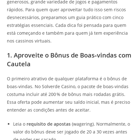
generosos, grande variedade de jogos e pagamentos
rápidos. Para quem quer aproveitar tudo isso sem riscos
desnecessários, preparamos um guia prático com cinco
estratégias essenciais. Cada dica foi pensada para quem
está começando e também para quem já tem experiência
nos cassinos virtuais.
1. Aproveite o Bônus de Boas‑vindas com
Cautela
O primeiro atrativo de qualquer plataforma é o bônus de
boas‑vindas. No Solverde Casino, o pacote de boas‑vindas
costuma incluir até 200 % de bônus mais rodadas grátis.
Essa oferta pode aumentar seu saldo inicial, mas é preciso
entender as condições antes de aceitar.
Leia o
requisito de apostas
(wagering). Normalmente, o
valor do bônus deve ser jogado de 20 a 30 vezes antes
de poder ser sacado.