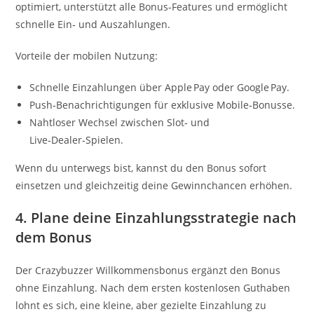
optimiert, unterstützt alle Bonus‑Features und ermöglicht
schnelle Ein‑ und Auszahlungen.
Vorteile der mobilen Nutzung:
Schnelle Einzahlungen über Apple Pay oder Google Pay.
Push‑Benachrichtigungen für exklusive Mobile‑Bonusse.
Nahtloser Wechsel zwischen Slot‑ und
Live‑Dealer‑Spielen.
Wenn du unterwegs bist, kannst du den Bonus sofort
einsetzen und gleichzeitig deine Gewinnchancen erhöhen.
4. Plane deine Einzahlungsstrategie nach
dem Bonus
Der Crazybuzzer Willkommensbonus ergänzt den Bonus
ohne Einzahlung. Nach dem ersten kostenlosen Guthaben
lohnt es sich, eine kleine, aber gezielte Einzahlung zu