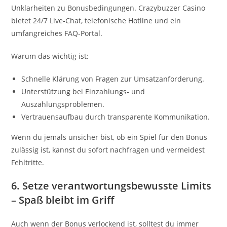
Unklarheiten zu Bonusbedingungen. Crazybuzzer Casino
bietet 24/7 Live‑Chat, telefonische Hotline und ein
umfangreiches FAQ‑Portal.
Warum das wichtig ist:
Schnelle Klärung von Fragen zur Umsatzanforderung.
Unterstützung bei Einzahlungs‑ und
Auszahlungsproblemen.
Vertrauensaufbau durch transparente Kommunikation.
Wenn du jemals unsicher bist, ob ein Spiel für den Bonus
zulässig ist, kannst du sofort nachfragen und vermeidest
Fehltritte.
6. Setze verantwortungsbewusste Limits
– Spaß bleibt im Griff
Auch wenn der Bonus verlockend ist, solltest du immer