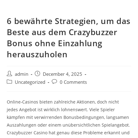
Skip
to
6 bewährte Strategien, um das
content
Beste aus dem Crazybuzzer
Bonus ohne Einzahlung
herauszuholen
Post
Post
admin
December 4, 2025
author:
published:
Post
Post
Uncategorized
0 Comments
category:
comments:
Online‑Casinos bieten zahlreiche Aktionen, doch nicht
jedes Angebot ist wirklich lohnenswert. Viele Spieler
kämpfen mit verwirrenden Bonusbedingungen, langsamen
Auszahlungen oder einem unübersichtlichen Spielangebot.
Crazybuzzer Casino hat genau diese Probleme erkannt und