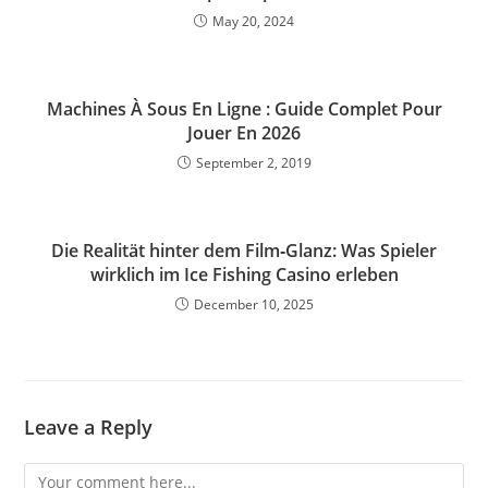
May 20, 2024
Machines À Sous En Ligne : Guide Complet Pour
Jouer En 2026
September 2, 2019
Die Realität hinter dem Film‑Glanz: Was Spieler
wirklich im Ice Fishing Casino erleben
December 10, 2025
Leave a Reply
Comment