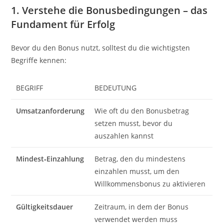
1. Verstehe die Bonusbedingungen – das
Fundament für Erfolg
Bevor du den Bonus nutzt, solltest du die wichtigsten
Begriffe kennen:
BEGRIFF
BEDEUTUNG
Umsatzanforderung
Wie oft du den Bonusbetrag
setzen musst, bevor du
auszahlen kannst
Mindest‑Einzahlung
Betrag, den du mindestens
einzahlen musst, um den
Willkommensbonus zu aktivieren
Gültigkeitsdauer
Zeitraum, in dem der Bonus
verwendet werden muss