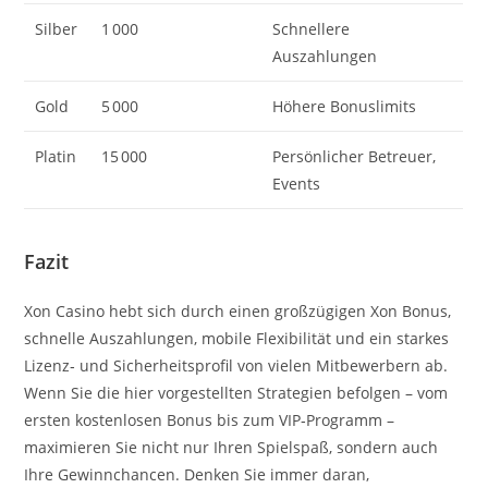
Silber
1 000
Schnellere
Auszahlungen
Gold
5 000
Höhere Bonuslimits
Platin
15 000
Persönlicher Betreuer,
Events
Fazit
Xon Casino hebt sich durch einen großzügigen Xon Bonus,
schnelle Auszahlungen, mobile Flexibilität und ein starkes
Lizenz‑ und Sicherheitsprofil von vielen Mitbewerbern ab.
Wenn Sie die hier vorgestellten Strategien befolgen – vom
ersten kostenlosen Bonus bis zum VIP‑Programm –
maximieren Sie nicht nur Ihren Spielspaß, sondern auch
Ihre Gewinnchancen. Denken Sie immer daran,