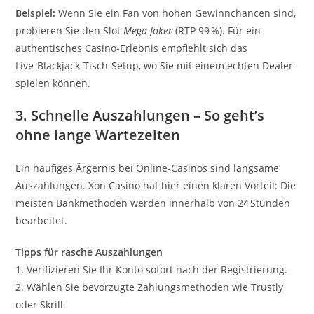
Beispiel:
Wenn Sie ein Fan von hohen Gewinnchancen sind,
probieren Sie den Slot
Mega Joker
(RTP 99 %). Für ein
authentisches Casino‑Erlebnis empfiehlt sich das
Live‑Blackjack‑Tisch‑Setup, wo Sie mit einem echten Dealer
spielen können.
3. Schnelle Auszahlungen – So geht’s
ohne lange Wartezeiten
Ein häufiges Ärgernis bei Online‑Casinos sind langsame
Auszahlungen. Xon Casino hat hier einen klaren Vorteil: Die
meisten Bankmethoden werden innerhalb von 24 Stunden
bearbeitet.
Tipps für rasche Auszahlungen
1. Verifizieren Sie Ihr Konto sofort nach der Registrierung.
2. Wählen Sie bevorzugte Zahlungsmethoden wie Trustly
oder Skrill.