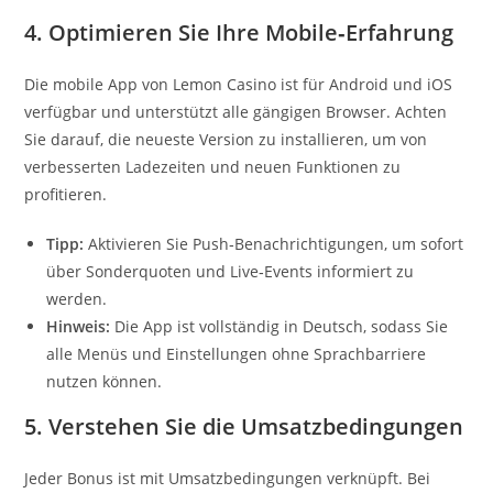
4. Optimieren Sie Ihre Mobile‑Erfahrung
Die mobile App von Lemon Casino ist für Android und iOS
verfügbar und unterstützt alle gängigen Browser. Achten
Sie darauf, die neueste Version zu installieren, um von
verbesserten Ladezeiten und neuen Funktionen zu
profitieren.
Tipp:
Aktivieren Sie Push‑Benachrichtigungen, um sofort
über Sonderquoten und Live‑Events informiert zu
werden.
Hinweis:
Die App ist vollständig in Deutsch, sodass Sie
alle Menüs und Einstellungen ohne Sprachbarriere
nutzen können.
5. Verstehen Sie die Umsatzbedingungen
Jeder Bonus ist mit Umsatzbedingungen verknüpft. Bei