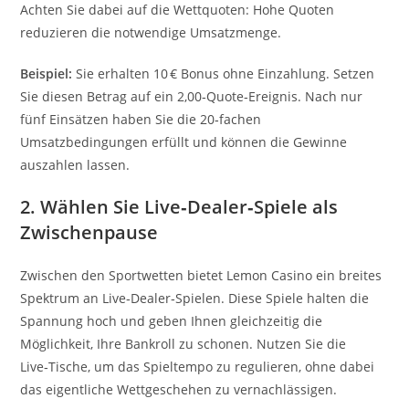
Achten Sie dabei auf die Wettquoten: Hohe Quoten
reduzieren die notwendige Umsatzmenge.
Beispiel:
Sie erhalten 10 € Bonus ohne Einzahlung. Setzen
Sie diesen Betrag auf ein 2,00‑Quote‑Ereignis. Nach nur
fünf Einsätzen haben Sie die 20‑fachen
Umsatzbedingungen erfüllt und können die Gewinne
auszahlen lassen.
2. Wählen Sie Live‑Dealer‑Spiele als
Zwischenpause
Zwischen den Sportwetten bietet Lemon Casino ein breites
Spektrum an Live‑Dealer‑Spielen. Diese Spiele halten die
Spannung hoch und geben Ihnen gleichzeitig die
Möglichkeit, Ihre Bankroll zu schonen. Nutzen Sie die
Live‑Tische, um das Spieltempo zu regulieren, ohne dabei
das eigentliche Wettgeschehen zu vernachlässigen.