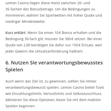
Lemon Casino liegen diese meist zwischen 20‑ und
35‑fachen des Bonusbetrags. Um die Bedingungen zu
minimieren, wählen Sie Sportwetten mit hoher Quote und
niedriger Mindestwette.
Kurz erklärt:
Wenn Sie einen 10 € Bonus erhalten und die
Bedingung 30‑fach gilt, müssen Sie 300 € setzen. Bei einer
Quote von 2,00 benötigen Sie dafür nur 150 € Einsatz, weil
jeder Gewinn die Umsatzanforderung halbiert.
6. Nutzen Sie verantwortungsbewusstes
Spielen
Auch wenn das Ziel ist, zu gewinnen, sollten Sie immer
verantwortungsbewusst spielen. Lemon Casino bietet Tools
wie Einzahlungslimits, Verlustlimits und Selbstausschluss.
Aktivieren Sie diese Optionen, bevor Sie mit dem mobilen
Spielen beginnen.