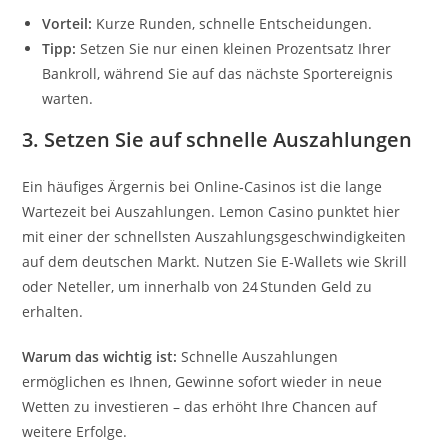
Vorteil:
Kurze Runden, schnelle Entscheidungen.
Tipp:
Setzen Sie nur einen kleinen Prozentsatz Ihrer
Bankroll, während Sie auf das nächste Sportereignis
warten.
3. Setzen Sie auf schnelle Auszahlungen
Ein häufiges Ärgernis bei Online‑Casinos ist die lange
Wartezeit bei Auszahlungen. Lemon Casino punktet hier
mit einer der schnellsten Auszahlungsgeschwindigkeiten
auf dem deutschen Markt. Nutzen Sie E‑Wallets wie Skrill
oder Neteller, um innerhalb von 24 Stunden Geld zu
erhalten.
Warum das wichtig ist:
Schnelle Auszahlungen
ermöglichen es Ihnen, Gewinne sofort wieder in neue
Wetten zu investieren – das erhöht Ihre Chancen auf
weitere Erfolge.