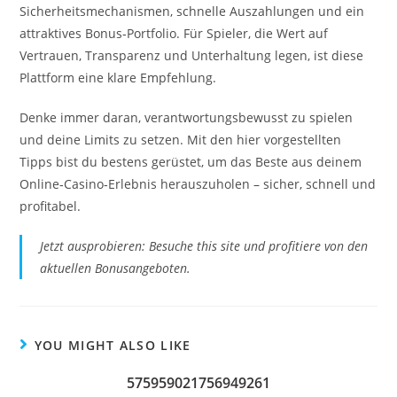
Sicherheitsmechanismen, schnelle Auszahlungen und ein
attraktives Bonus‑Portfolio. Für Spieler, die Wert auf
Vertrauen, Transparenz und Unterhaltung legen, ist diese
Plattform eine klare Empfehlung.
Denke immer daran, verantwortungsbewusst zu spielen
und deine Limits zu setzen. Mit den hier vorgestellten
Tipps bist du bestens gerüstet, um das Beste aus deinem
Online‑Casino‑Erlebnis herauszuholen – sicher, schnell und
profitabel.
Jetzt ausprobieren: Besuche this site und profitiere von den
aktuellen Bonusangeboten.
YOU MIGHT ALSO LIKE
575959021756949261