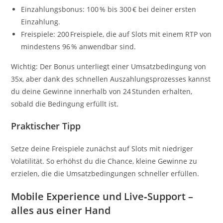
Einzahlungsbonus: 100 % bis 300 € bei deiner ersten
Einzahlung.
Freispiele: 200 Freispiele, die auf Slots mit einem RTP von
mindestens 96 % anwendbar sind.
Wichtig: Der Bonus unterliegt einer Umsatzbedingung von
35x, aber dank des schnellen Auszahlungsprozesses kannst
du deine Gewinne innerhalb von 24 Stunden erhalten,
sobald die Bedingung erfüllt ist.
Praktischer Tipp
Setze deine Freispiele zunächst auf Slots mit niedriger
Volatilität. So erhöhst du die Chance, kleine Gewinne zu
erzielen, die die Umsatzbedingungen schneller erfüllen.
Mobile Experience und Live‑Support –
alles aus einer Hand