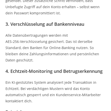
gesendet. Dieser zusätzliche Schritt verhindert, dass
Unbefugte Zugriff auf dein Konto erhalten – selbst wenn
dein Passwort kompromittiert ist.
3. Verschlüsselung auf Bankenniveau
Alle Datenübertragungen werden mit
AES‑256‑Verschlüsselung gesichert. Das ist derselbe
Standard, den Banken für Online‑Banking nutzen. So
bleiben deine Zahlungsinformationen und persönlichen
Daten geschützt.
4. Echtzeit‑Monitoring und Betrugserkennung
Ein KI‑gestütztes System analysiert jede Transaktion in
Echtzeit. Bei verdächtigen Mustern wird das Konto
automatisch gesperrt und ein Kundenservice‑Mitarbeiter
kontaktiert dich.