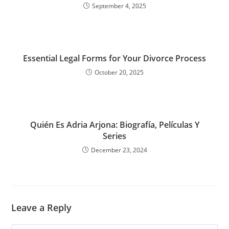
September 4, 2025
Essential Legal Forms for Your Divorce Process
October 20, 2025
Quién Es Adria Arjona: Biografía, Películas Y
Series
December 23, 2024
Leave a Reply