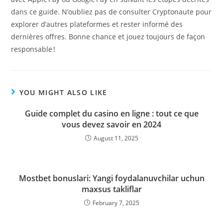
dans ce guide. N’oubliez pas de consulter Cryptonaute pour
explorer d’autres plateformes et rester informé des
dernières offres. Bonne chance et jouez toujours de façon
responsable !
YOU MIGHT ALSO LIKE
Guide complet du casino en ligne : tout ce que
vous devez savoir en 2024
August 11, 2025
Mostbet bonuslari: Yangi foydalanuvchilar uchun
maxsus takliflar
February 7, 2025