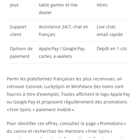
jeux
table games et live
titres
dealer
Support
Assistance 24/7, chat en
Live chat,
client
français
email rapide
Options de
Apple Pay / Google Pay,
Dépôt en 1 clic
paiement
cartes, e‑wallets
Parmi les plateformes françaises les plus reconnues, on
retrouve CasinoX, LuckySpin et WinPalace (les noms sont
fournis à titre d’exemple). Toutes affichent le logo Apple Pay
ou Google Pay et proposent régulièrement des promotions
« Free Spins + paiement mobile ».
Pour identifier ces offres, consultez la page « Promotions »
du casino et recherchez les mentions « Free Spins »