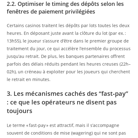
2.2. Optimiser le timing des dépôts selon les
fenêtres de paiement privilégiées
Certains casinos traitent les dépôts par lots toutes les deux
heures. En déposant juste avant la clôture du lot (par ex. :
13h55), le joueur s’assure d’être dans le premier groupe de
traitement du jour, ce qui accélère l’ensemble du processus
jusqu’au retrait. De plus, les banques partenaires offrent
parfois des délais réduits pendant les heures creuses (22h–
02h), un créneau à exploiter pour les joueurs qui cherchent
le retrait en minutes.
3. Les mécanismes cachés des “fast‑pay”
: ce que les opérateurs ne disent pas
toujours
Le terme « fast‑pay » est attractif, mais il s’accompagne
souvent de conditions de mise (wagering) qui ne sont pas