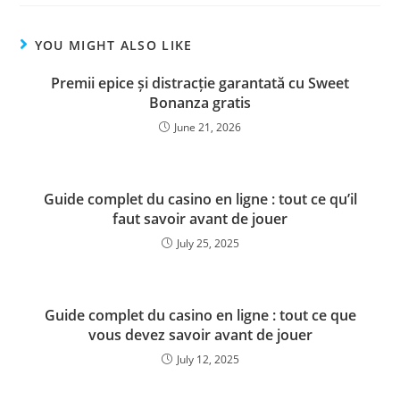
YOU MIGHT ALSO LIKE
Premii epice și distracție garantată cu Sweet
Bonanza gratis
June 21, 2026
Guide complet du casino en ligne : tout ce qu’il
faut savoir avant de jouer
July 25, 2025
Guide complet du casino en ligne : tout ce que
vous devez savoir avant de jouer
July 12, 2025