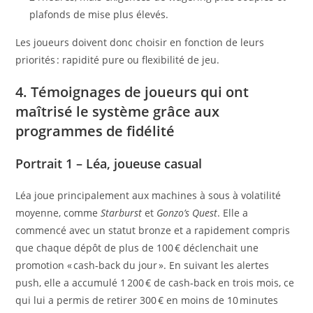
plafonds de mise plus élevés.
Les joueurs doivent donc choisir en fonction de leurs
priorités : rapidité pure ou flexibilité de jeu.
4. Témoignages de joueurs qui ont
maîtrisé le système grâce aux
programmes de fidélité
Portrait 1 – Léa, joueuse casual
Léa joue principalement aux machines à sous à volatilité
moyenne, comme
Starburst
et
Gonzo’s Quest
. Elle a
commencé avec un statut bronze et a rapidement compris
que chaque dépôt de plus de 100 € déclenchait une
promotion « cash‑back du jour ». En suivant les alertes
push, elle a accumulé 1 200 € de cash‑back en trois mois, ce
qui lui a permis de retirer 300 € en moins de 10 minutes