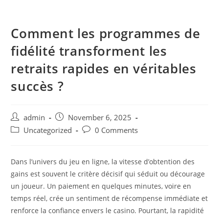
Skip
to
Comment les programmes de
content
fidélité transforment les
retraits rapides en véritables
succès ?
Post
Post
admin
November 6, 2025
author:
published:
Post
Post
Uncategorized
0 Comments
category:
comments:
Dans l’univers du jeu en ligne, la vitesse d’obtention des
gains est souvent le critère décisif qui séduit ou décourage
un joueur. Un paiement en quelques minutes, voire en
temps réel, crée un sentiment de récompense immédiate et
renforce la confiance envers le casino. Pourtant, la rapidité