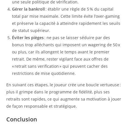
une seule politique de vérification.
Gérer la bankroll
: établir une règle de 5 % du capital
total par mise maximale. Cette limite évite l’over‑gaming
et préserve la capacité à atteindre rapidement les seuils
de statut supérieur.
Éviter les pièges
: ne pas se laisser séduire par des
bonus trop alléchants qui imposent un wagering de 50 x
ou plus, car ils allongent le temps avant le premier
retrait. De même, rester vigilant face aux offres de
« retrait sans verification » qui peuvent cacher des
restrictions de mise quotidienne.
En suivant ces étapes, le joueur crée une boucle vertueuse :
plus il grimpe dans le programme de fidélité, plus ses
retraits sont rapides, ce qui augmente sa motivation à jouer
de façon responsable et stratégique.
Conclusion