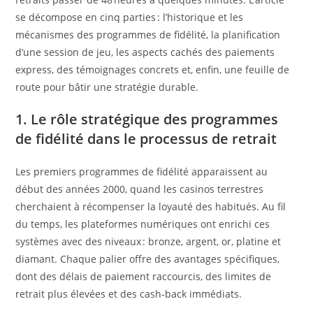
se décompose en cinq parties : l’historique et les
mécanismes des programmes de fidélité, la planification
d’une session de jeu, les aspects cachés des paiements
express, des témoignages concrets et, enfin, une feuille de
route pour bâtir une stratégie durable.
1. Le rôle stratégique des programmes
de fidélité dans le processus de retrait
Les premiers programmes de fidélité apparaissent au
début des années 2000, quand les casinos terrestres
cherchaient à récompenser la loyauté des habitués. Au fil
du temps, les plateformes numériques ont enrichi ces
systèmes avec des niveaux : bronze, argent, or, platine et
diamant. Chaque palier offre des avantages spécifiques,
dont des délais de paiement raccourcis, des limites de
retrait plus élevées et des cash‑back immédiats.