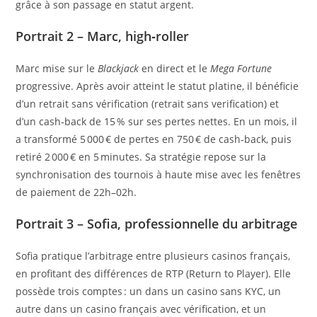
grâce à son passage en statut argent.
Portrait 2 – Marc, high‑roller
Marc mise sur le
Blackjack
en direct et le
Mega Fortune
progressive. Après avoir atteint le statut platine, il bénéficie
d’un retrait sans vérification (retrait sans verification) et
d’un cash‑back de 15 % sur ses pertes nettes. En un mois, il
a transformé 5 000 € de pertes en 750 € de cash‑back, puis
retiré 2 000 € en 5 minutes. Sa stratégie repose sur la
synchronisation des tournois à haute mise avec les fenêtres
de paiement de 22h–02h.
Portrait 3 – Sofia, professionnelle du arbitrage
Sofia pratique l’arbitrage entre plusieurs casinos français,
en profitant des différences de RTP (Return to Player). Elle
possède trois comptes : un dans un casino sans KYC, un
autre dans un casino français avec vérification, et un