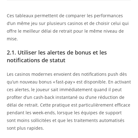
Ces tableaux permettent de comparer les performances
d’un même jeu sur plusieurs casinos et de choisir celui qui
offre le meilleur délai de retrait pour le même niveau de
mise.
2.1. Utiliser les alertes de bonus et les
notifications de statut
Les casinos modernes envoient des notifications push dès
qu’un nouveau bonus « fast‑pay » est disponible. En activant
ces alertes, le joueur sait immédiatement quand il peut
profiter d’un cash‑back instantané ou d’une réduction de
délai de retrait. Cette pratique est particulièrement efficace
pendant les week‑ends, lorsque les équipes de support
sont moins sollicitées et que les traitements automatisés
sont plus rapides.