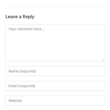
Leave a Reply
Comment
Enter
your
name
Enter
or
your
username
email
Enter
to
address
your
comment
to