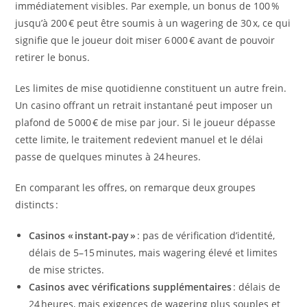
immédiatement visibles. Par exemple, un bonus de 100 %
jusqu’à 200 € peut être soumis à un wagering de 30 x, ce qui
signifie que le joueur doit miser 6 000 € avant de pouvoir
retirer le bonus.
Les limites de mise quotidienne constituent un autre frein.
Un casino offrant un retrait instantané peut imposer un
plafond de 5 000 € de mise par jour. Si le joueur dépasse
cette limite, le traitement redevient manuel et le délai
passe de quelques minutes à 24 heures.
En comparant les offres, on remarque deux groupes
distincts :
Casinos « instant‑pay »
: pas de vérification d’identité,
délais de 5–15 minutes, mais wagering élevé et limites
de mise strictes.
Casinos avec vérifications supplémentaires
: délais de
24 heures, mais exigences de wagering plus souples et