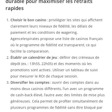
durable pour maximiser les retraits
rapides
Choisir le bon casino
: privilégier les sites qui affichent
clairement leurs niveaux de fidélité, les délais de
paiement et les conditions de wagering.
Agencelespirates propose une liste de casinos français
où le programme de fidélité est transparent, ce qui
facilite la comparaison.
Établir un calendrier de jeu
: définir des créneaux de
dépôt (ex. : 13h55, 22h05) et des moments où les
promotions sont actives. Utiliser un tableau de suivi
pour mesurer le ROI de chaque session.
Diversifier les comptes
: ouvrir des comptes dans au
moins deux casinos différents, l’un avec un programme
de cash‑back élevé, l’autre avec des limites de mise plus
généreuses. Cela permet de profiter simultanément de
plusieurs programmes de fidélité sans être bloqué par