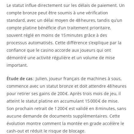
Le statut influe directement sur les délais de paiement. Un
compte bronze peut être soumis à une vérification
standard, avec un délai moyen de 48 heures, tandis qu’un
compte platine bénéficie d’un traitement prioritaire,
souvent réglé en moins de 15 minutes grâce à des
processus automatisés. Cette différence s’explique par la
confiance que le casino accorde aux joueurs qui ont
démontré une activité régulière et un volume de mise
important.
Étude de cas
: Julien, joueur français de machines à sous,
commence avec un statut bronze et doit attendre 48 heures
pour retirer ses gains de 200 €. Après trois mois de jeu, il
atteint le statut platine en accumulant 15 000 € de mise.
Son prochain retrait de 1 200 € est validé en 8 minutes, sans
aucune demande de documents supplémentaires. Cette
évolution montre comment la montée en grade accélère le
cash‑out et réduit le risque de blocage.