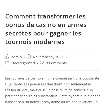
Skip
to
Comment transformer les
content
bonus de casino en armes
secrètes pour gagner les
tournois modernes
Post
Post
admin
November 5, 2025
author:
published:
Post
Post
Uncategorized
0 Comments
category:
comments:
Les tournois de casino en ligne connaissent une popularité
fulgurante. Les joueurs recherchent non seulement le
frisson du défi, mais aussi la possibilité de convertir un
petit dépôt en gains substantiels. Cette dynamique a donné
naissance à un nouvel écosystème où les bonus jouent un