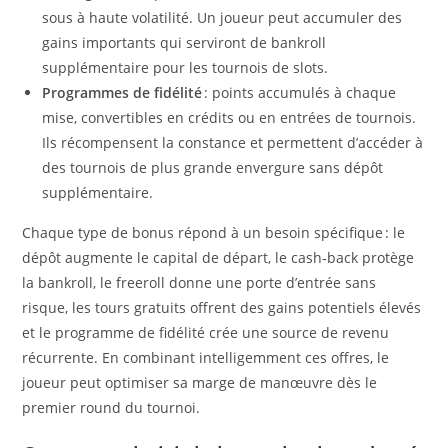
sous à haute volatilité. Un joueur peut accumuler des
gains importants qui serviront de bankroll
supplémentaire pour les tournois de slots.
Programmes de fidélité
: points accumulés à chaque
mise, convertibles en crédits ou en entrées de tournois.
Ils récompensent la constance et permettent d’accéder à
des tournois de plus grande envergure sans dépôt
supplémentaire.
Chaque type de bonus répond à un besoin spécifique : le
dépôt augmente le capital de départ, le cash‑back protège
la bankroll, le freeroll donne une porte d’entrée sans
risque, les tours gratuits offrent des gains potentiels élevés
et le programme de fidélité crée une source de revenu
récurrente. En combinant intelligemment ces offres, le
joueur peut optimiser sa marge de manœuvre dès le
premier round du tournoi.