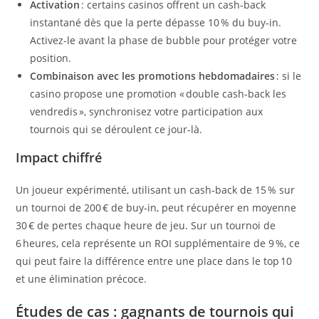
Activation
: certains casinos offrent un cash‑back
instantané dès que la perte dépasse 10 % du buy‑in.
Activez-le avant la phase de bubble pour protéger votre
position.
Combinaison avec les promotions hebdomadaires
: si le
casino propose une promotion « double cash‑back les
vendredis », synchronisez votre participation aux
tournois qui se déroulent ce jour‑là.
Impact chiffré
Un joueur expérimenté, utilisant un cash‑back de 15 % sur
un tournoi de 200 € de buy‑in, peut récupérer en moyenne
30 € de pertes chaque heure de jeu. Sur un tournoi de
6 heures, cela représente un ROI supplémentaire de 9 %, ce
qui peut faire la différence entre une place dans le top 10
et une élimination précoce.
Études de cas : gagnants de tournois qui