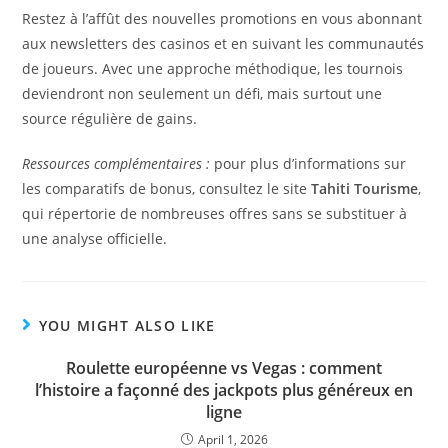
Restez à l’affût des nouvelles promotions en vous abonnant
aux newsletters des casinos et en suivant les communautés
de joueurs. Avec une approche méthodique, les tournois
deviendront non seulement un défi, mais surtout une
source régulière de gains.
Ressources complémentaires :
pour plus d’informations sur
les comparatifs de bonus, consultez le site
Tahiti Tourisme
,
qui répertorie de nombreuses offres sans se substituer à
une analyse officielle.
YOU MIGHT ALSO LIKE
Roulette européenne vs Vegas : comment
l’histoire a façonné des jackpots plus généreux en
ligne
April 1, 2026