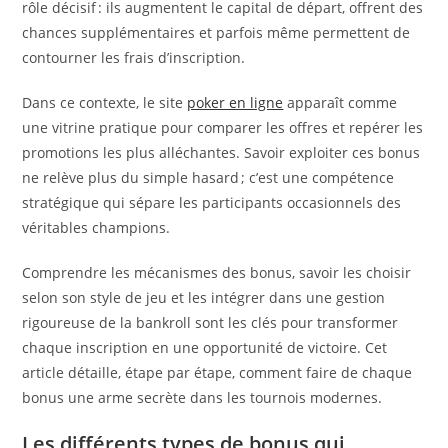
rôle décisif : ils augmentent le capital de départ, offrent des
chances supplémentaires et parfois même permettent de
contourner les frais d’inscription.
Dans ce contexte, le site
poker en ligne
apparaît comme
une vitrine pratique pour comparer les offres et repérer les
promotions les plus alléchantes. Savoir exploiter ces bonus
ne relève plus du simple hasard ; c’est une compétence
stratégique qui sépare les participants occasionnels des
véritables champions.
Comprendre les mécanismes des bonus, savoir les choisir
selon son style de jeu et les intégrer dans une gestion
rigoureuse de la bankroll sont les clés pour transformer
chaque inscription en une opportunité de victoire. Cet
article détaille, étape par étape, comment faire de chaque
bonus une arme secrète dans les tournois modernes.
Les différents types de bonus qui