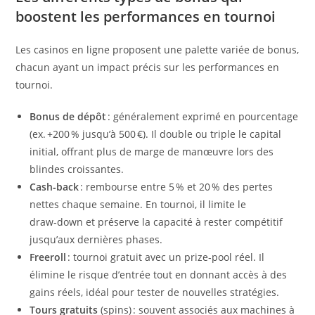
boostent les performances en tournoi
Les casinos en ligne proposent une palette variée de bonus,
chacun ayant un impact précis sur les performances en
tournoi.
Bonus de dépôt
: généralement exprimé en pourcentage
(ex. +200 % jusqu’à 500 €). Il double ou triple le capital
initial, offrant plus de marge de manœuvre lors des
blindes croissantes.
Cash‑back
: rembourse entre 5 % et 20 % des pertes
nettes chaque semaine. En tournoi, il limite le
draw‑down et préserve la capacité à rester compétitif
jusqu’aux dernières phases.
Freeroll
: tournoi gratuit avec un prize‑pool réel. Il
élimine le risque d’entrée tout en donnant accès à des
gains réels, idéal pour tester de nouvelles stratégies.
Tours gratuits
(spins) : souvent associés aux machines à