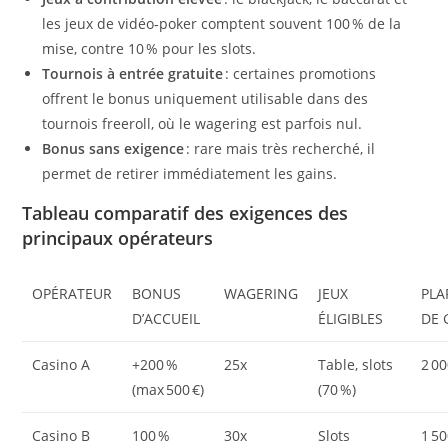
les jeux de vidéo‑poker comptent souvent 100 % de la
mise, contre 10 % pour les slots.
Tournois à entrée gratuite
: certaines promotions
offrent le bonus uniquement utilisable dans des
tournois freeroll, où le wagering est parfois nul.
Bonus sans exigence
: rare mais très recherché, il
permet de retirer immédiatement les gains.
Tableau comparatif des exigences des
principaux opérateurs
OPÉRATEUR
BONUS
WAGERING
JEUX
PL
D’ACCUEIL
ÉLIGIBLES
DE 
Casino A
+200 %
25x
Table, slots
2 00
(max 500 €)
(70 %)
Casino B
100 %
30x
Slots
1 50