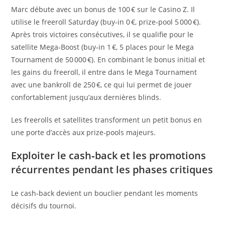
Marc débute avec un bonus de 100 € sur le Casino Z. Il
utilise le freeroll Saturday (buy‑in 0 €, prize‑pool 5 000 €).
Après trois victoires consécutives, il se qualifie pour le
satellite Mega‑Boost (buy‑in 1 €, 5 places pour le Mega
Tournament de 50 000 €). En combinant le bonus initial et
les gains du freeroll, il entre dans le Mega Tournament
avec une bankroll de 250 €, ce qui lui permet de jouer
confortablement jusqu’aux dernières blinds.
Les freerolls et satellites transforment un petit bonus en
une porte d’accès aux prize‑pools majeurs.
Exploiter le cash‑back et les promotions
récurrentes pendant les phases critiques
Le cash‑back devient un bouclier pendant les moments
décisifs du tournoi.