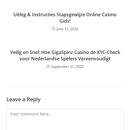
Uitleg & Instructies Stapsgewijze Online Casino
Gids!
June 12, 2020
Veilig en Snel: Hoe GigaSpinz Casino de KYC‑Check
voor Nederlandse Spelers Vereenvoudigt
September 21, 2025
Leave a Reply
Comment