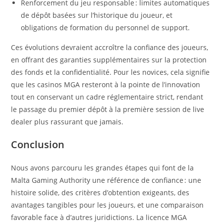
Renforcement du jeu responsable : limites automatiques
de dépôt basées sur l’historique du joueur, et
obligations de formation du personnel de support.
Ces évolutions devraient accroître la confiance des joueurs,
en offrant des garanties supplémentaires sur la protection
des fonds et la confidentialité. Pour les novices, cela signifie
que les casinos MGA resteront à la pointe de l’innovation
tout en conservant un cadre réglementaire strict, rendant
le passage du premier dépôt à la première session de live
dealer plus rassurant que jamais.
Conclusion
Nous avons parcouru les grandes étapes qui font de la
Malta Gaming Authority une référence de confiance : une
histoire solide, des critères d’obtention exigeants, des
avantages tangibles pour les joueurs, et une comparaison
favorable face à d’autres juridictions. La licence MGA