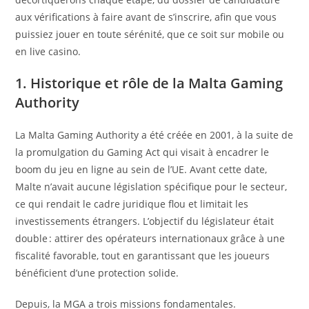
aux vérifications à faire avant de s’inscrire, afin que vous
puissiez jouer en toute sérénité, que ce soit sur mobile ou
en live casino.
1. Historique et rôle de la Malta Gaming
Authority
La Malta Gaming Authority a été créée en 2001, à la suite de
la promulgation du Gaming Act qui visait à encadrer le
boom du jeu en ligne au sein de l’UE. Avant cette date,
Malte n’avait aucune législation spécifique pour le secteur,
ce qui rendait le cadre juridique flou et limitait les
investissements étrangers. L’objectif du législateur était
double : attirer des opérateurs internationaux grâce à une
fiscalité favorable, tout en garantissant que les joueurs
bénéficient d’une protection solide.
Depuis, la MGA a trois missions fondamentales.