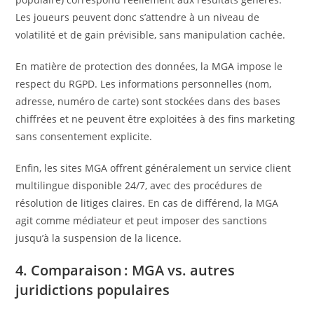
Les joueurs peuvent donc s’attendre à un niveau de
volatilité et de gain prévisible, sans manipulation cachée.
En matière de protection des données, la MGA impose le
respect du RGPD. Les informations personnelles (nom,
adresse, numéro de carte) sont stockées dans des bases
chiffrées et ne peuvent être exploitées à des fins marketing
sans consentement explicite.
Enfin, les sites MGA offrent généralement un service client
multilingue disponible 24/7, avec des procédures de
résolution de litiges claires. En cas de différend, la MGA
agit comme médiateur et peut imposer des sanctions
jusqu’à la suspension de la licence.
4. Comparaison : MGA vs. autres
juridictions populaires