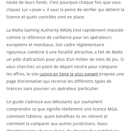
totale de leurs fonds. C’est pourquoi chaque fois que vous
cliquez sur « jouer », il vaut la peine de vérifier qui détient la
licence et quels contrôles sont en place.
La Malta Gaming Authority (MGA) s’est rapidement imposée
comme la référence de confiance pour les opérateurs
européens et mondiaux. Son cadre réglementaire
rigoureux, combiné à une fiscalité attractive, a fait de Malte
un pôle d’attraction pour plus d’un millier de sites de jeu. Si
vous cherchez un point de départ neutre pour comparer
les offres, le site
casino en ligne le plus payant
propose une
page d’orientation qui recense les différents types de
licences sans pousser un opérateur particulier.
Ce guide s’adresse aux débutants qui souhaitent
comprendre ce que signifie réellement une licence MGA,
comment l’obtenir, quels bénéfices ils en retirent et
comment la comparer aux autres juridictions. Nous
décortiquerons chaque étape, du dossier de candidature