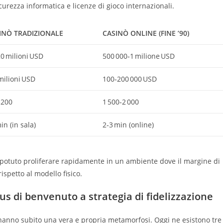
curezza informatica e licenze di gioco internazionali.
INÒ TRADIZIONALE
CASINÒ ONLINE (FINE ’90)
0 milioni USD
500 000‑1 milione USD
milioni USD
100‑200 000 USD
‑200
1 500‑2 000
in (in sala)
2‑3 min (online)
potuto proliferare rapidamente in un ambiente dove il margine di
ispetto al modello fisico.
nus di benvenuto a strategia di fidelizzazione
 hanno subito una vera e propria metamorfosi. Oggi ne esistono tre