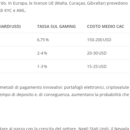
rdo. In Europa, le licenze UE (Malta, Curaçao, Gibraltar) prevedono
 di KYC e AML.
ARDI USD)
TASSA SUL GAMING
COSTO MEDIO CAC
6,75 %
150‑200 USD
2‑4 %
20‑30 USD
1‑3 %
15‑25 USD
 metodi di pagamento innovativi: portafogli elettronici, criptovalute
tempo di deposito e, di conseguenza, aumentano la probabilità che 
e al passo con la crescita del settore. Negli Stati Uniti, il Nevada