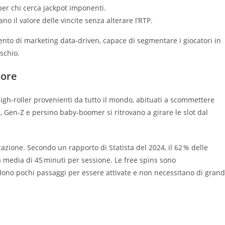
 per chi cerca jackpot imponenti.
no il valore delle vincite senza alterare l’RTP.
nto di marketing data‑driven, capace di segmentare i giocatori in
schio.
tore
 high‑roller provenienti da tutto il mondo, abituati a scommettere
al, Gen‑Z e persino baby‑boomer si ritrovano a girare le slot dal
azione. Secondo un rapporto di Statista del 2024, il 62 % delle
 media di 45 minuti per sessione. Le free spins sono
dono pochi passaggi per essere attivate e non necessitano di grand