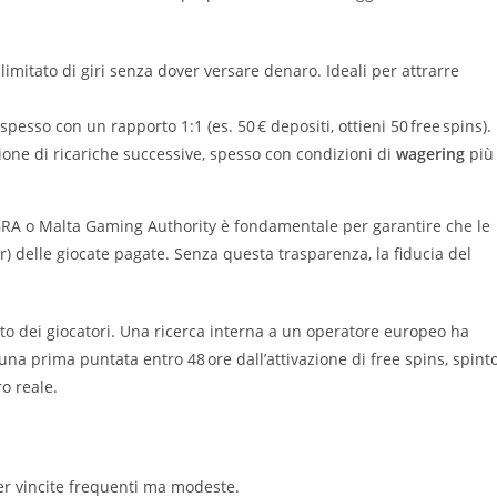
limitato di giri senza dover versare denaro. Ideali per attrarre
 spesso con un rapporto 1:1 (es. 50 € depositi, ottieni 50 free spins).
asione di ricariche successive, spesso con condizioni di
wagering
più
OGRA o Malta Gaming Authority è fondamentale per garantire che le
) delle giocate pagate. Senza questa trasparenza, la fiducia del
 dei giocatori. Una ricerca interna a un operatore europeo ha
una prima puntata entro 48 ore dall’attivazione di free spins, spint
ro reale.
per vincite frequenti ma modeste.