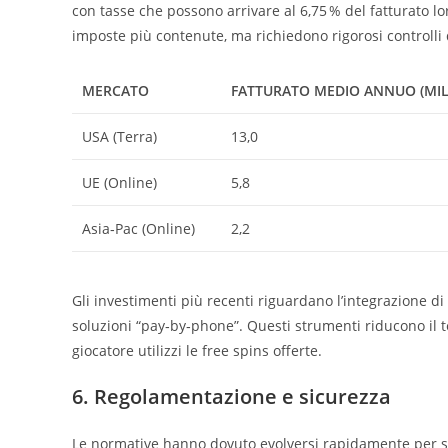
con tasse che possono arrivare al 6,75 % del fatturato lo
imposte più contenute, ma richiedono rigorosi controlli
MERCATO
FATTURATO MEDIO ANNUO (MILI
USA (Terra)
13,0
UE (Online)
5,8
Asia‑Pac (Online)
2,2
Gli investimenti più recenti riguardano l’integrazione di
soluzioni “pay‑by‑phone”. Questi strumenti riducono il 
giocatore utilizzi le free spins offerte.
6. Regolamentazione e sicurezza
Le normative hanno dovuto evolversi rapidamente per star