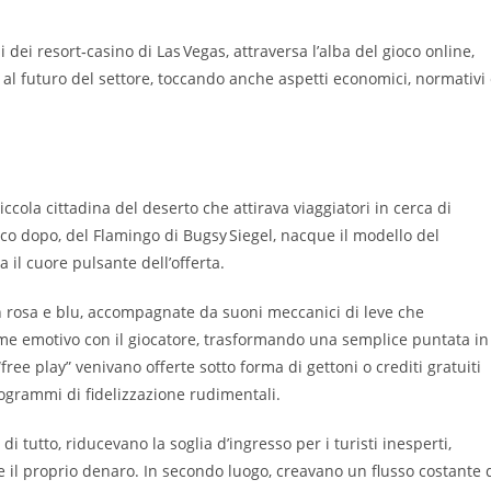
 dei resort‑casino di Las Vegas, attraversa l’alba del gioco online,
 al futuro del settore, toccando anche aspetti economici, normativi
cola cittadina del deserto che attirava viaggiatori in cerca di
oco dopo, del Flamingo di Bugsy Siegel, nacque il modello del
 il cuore pulsante dell’offerta.
on rosa e blu, accompagnate da suoni meccanici di leve che
me emotivo con il giocatore, trasformando una semplice puntata in
ee play” venivano offerte sotto forma di gettoni o crediti gratuiti
programmi di fidelizzazione rudimentali.
i tutto, riducevano la soglia d’ingresso per i turisti inesperti,
 il proprio denaro. In secondo luogo, creavano un flusso costante 