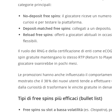
categorie principali:
No‑deposit free spins
: il giocatore riceve un numero 
curiosi e per testare la piattaforma.
Deposit‑matched free spins
: collegati a un deposito,
Reload free spins
: offerti a giocatori abituali in occ
flessibili.
Il ruolo dei RNG e della certificazione di enti come eC
spin gratuite mantengano lo stesso RTP (Return to Player
giocatore svanirebbe in pochi mesi.
Le promozioni hanno anche influenzato il comportamento
mostrato che il 38 % dei nuovi utenti tende a effettuare 
dalla curiosità di trasformare le vincite gratuite in dena
Tipi di free spins più efficaci (bullet list)
Free spins su slot a bassa volatilità
(es.
Cleopatra
), 