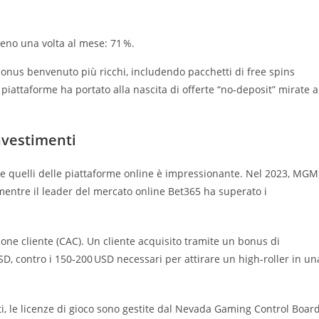
meno una volta al mese: 71 %.
bonus benvenuto più ricchi, includendo pacchetti di free spins
 piattaforme ha portato alla nascita di offerte “no‑deposit” mirate a
investimenti
tri e quelli delle piattaforme online è impressionante. Nel 2023, MGM
 mentre il leader del mercato online Bet365 ha superato i
zione cliente (CAC). Un cliente acquisito tramite un bonus di
D, contro i 150‑200 USD necessari per attirare un high‑roller in un
iti, le licenze di gioco sono gestite dal Nevada Gaming Control Board