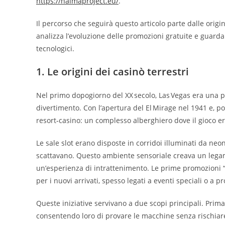
https://naimaproject.eu/
.
Il percorso che seguirà questo articolo parte dalle origini
analizza l’evoluzione delle promozioni gratuite e guarda
tecnologici.
1. Le origini dei casinò terrestri
Nel primo dopogiorno del XX secolo, Las Vegas era una pic
divertimento. Con l’apertura del El Mirage nel 1941 e, p
resort‑casino: un complesso alberghiero dove il gioco era
Le sale slot erano disposte in corridoi illuminati da ne
scattavano. Questo ambiente sensoriale creava un lega
un’esperienza di intrattenimento. Le prime promozioni “fr
per i nuovi arrivati, spesso legati a eventi speciali o a 
Queste iniziative servivano a due scopi principali. Prima d
consentendo loro di provare le macchine senza rischiare