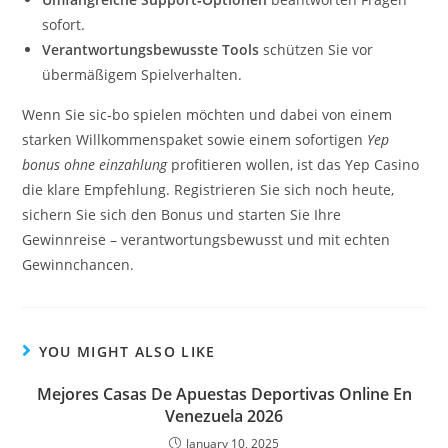
sofort.
Verantwortungsbewusste Tools
schützen Sie vor
übermäßigem Spielverhalten.
Wenn Sie sic‑bo spielen möchten und dabei von einem
starken Willkommenspaket sowie einem sofortigen
Yep
bonus ohne einzahlung
profitieren wollen, ist das Yep Casino
die klare Empfehlung. Registrieren Sie sich noch heute,
sichern Sie sich den Bonus und starten Sie Ihre
Gewinnreise – verantwortungsbewusst und mit echten
Gewinnchancen.
YOU MIGHT ALSO LIKE
Mejores Casas De Apuestas Deportivas Online En
Venezuela 2026
January 10, 2025