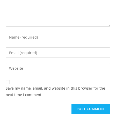
Enter
your
name
Enter
or
your
username
email
Enter
to
address
your
comment
to
website
comment
URL
Save my name, email, and website in this browser for the
(optional)
next time I comment.