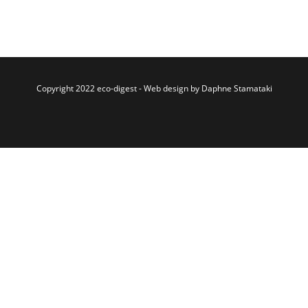
Copyright 2022 eco-digest - Web design by Daphne Stamataki