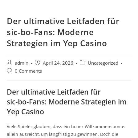
Skip
to
Der ultimative Leitfaden für
content
sic‑bo‑Fans: Moderne
Strategien im Yep Casino
Post
Post
Post
admin
April 24, 2026
Uncategorized
author:
published:
category:
Post
0 Comments
comments:
Der ultimative Leitfaden für
sic‑bo‑Fans: Moderne Strategien im
Yep Casino
Viele Spieler glauben, dass ein hoher Willkommensbonus
allein ausreicht, um langfristig zu gewinnen. Doch die