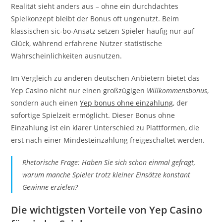
Realität sieht anders aus – ohne ein durchdachtes
Spielkonzept bleibt der Bonus oft ungenutzt. Beim
klassischen sic‑bo‑Ansatz setzen Spieler häufig nur auf
Glück, während erfahrene Nutzer statistische
Wahrscheinlichkeiten ausnutzen.
Im Vergleich zu anderen deutschen Anbietern bietet das
Yep Casino nicht nur einen großzügigen
Willkommensbonus
,
sondern auch einen
Yep bonus ohne einzahlung
, der
sofortige Spielzeit ermöglicht. Dieser Bonus ohne
Einzahlung ist ein klarer Unterschied zu Plattformen, die
erst nach einer Mindesteinzahlung freigeschaltet werden.
Rhetorische Frage: Haben Sie sich schon einmal gefragt,
warum manche Spieler trotz kleiner Einsätze konstant
Gewinne erzielen?
Die wichtigsten Vorteile von Yep Casino