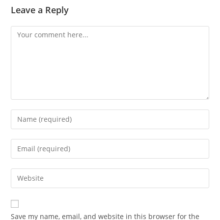
Leave a Reply
Comment
Enter
your
name
Enter
or
your
username
email
Enter
to
address
your
comment
to
website
comment
URL
Save my name, email, and website in this browser for the