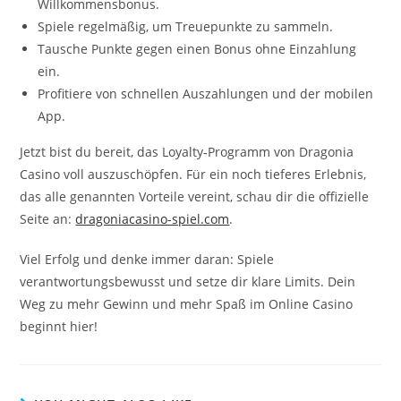
Willkommensbonus.
Spiele regelmäßig, um Treuepunkte zu sammeln.
Tausche Punkte gegen einen Bonus ohne Einzahlung
ein.
Profitiere von schnellen Auszahlungen und der mobilen
App.
Jetzt bist du bereit, das Loyalty‑Programm von Dragonia
Casino voll auszuschöpfen. Für ein noch tieferes Erlebnis,
das alle genannten Vorteile vereint, schau dir die offizielle
Seite an:
dragoniacasino-spiel.com
.
Viel Erfolg und denke immer daran: Spiele
verantwortungsbewusst und setze dir klare Limits. Dein
Weg zu mehr Gewinn und mehr Spaß im Online Casino
beginnt hier!