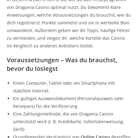
von Dragonia Casino optimal nutzt. Du bekommst klare
Anweisungen, welche Voraussetzungen du brauchst, wie du
dich registrierst, Punkte sammelst und sie in wertvolle Boni
umwandelst. Außerdem geben wir dir Tipps, häufige Fehler
zu vermeiden, und zeigen dir, welche Vorteile das Casino
im Vergleich zu anderen Anbietern bietet.
Voraussetzungen – Was du brauchst,
bevor du loslegst
Einen Computer, Tablet oder ein Smartphone mit
stabilem Internet
Ein gültiges Ausweisdokument (Personalausweis oder
Reisepass) für die Verifizierung
Eine Zahlungsmethode, die von Dragonia Casino
unterstützt wird (z. B. Kreditkarte, Sofortüberweisung,
Skrill)
Grundlegendes Verständnis von
Online Casino
‑Begriffen