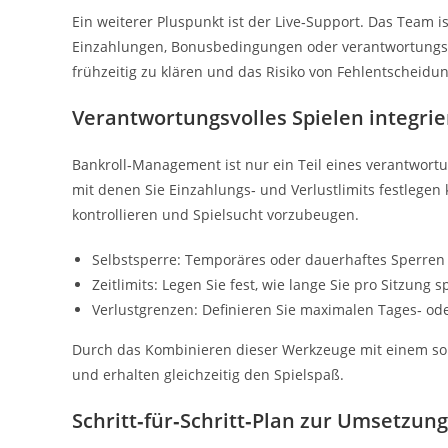
Ein weiterer Pluspunkt ist der Live‑Support. Das Team 
Einzahlungen, Bonusbedingungen oder verantwortungsvol
frühzeitig zu klären und das Risiko von Fehlentscheidu
Verantwortungsvolles Spielen integri
Bankroll‑Management ist nur ein Teil eines verantwortu
mit denen Sie Einzahlungs‑ und Verlustlimits festlege
kontrollieren und Spielsucht vorzubeugen.
Selbstsperre: Temporäres oder dauerhaftes Sperren
Zeitlimits: Legen Sie fest, wie lange Sie pro Sitzung s
Verlustgrenzen: Definieren Sie maximalen Tages‑ od
Durch das Kombinieren dieser Werkzeuge mit einem solid
und erhalten gleichzeitig den Spielspaß.
Schritt‑für‑Schritt‑Plan zur Umsetzung