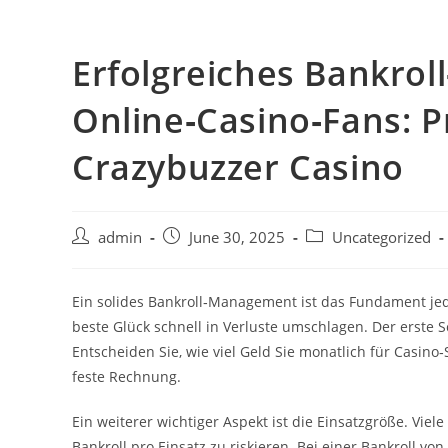
Skip
to
Erfolgreiches Bankro
content
Online‑Casino‑Fans: P
Crazybuzzer Casino
Post
Post
Post
admin
June 30, 2025
Uncategorized
author:
published:
category:
Ein solides Bankroll‑Management ist das Fundament jede
beste Glück schnell in Verluste umschlagen. Der erste S
Entscheiden Sie, wie viel Geld Sie monatlich für Casino
feste Rechnung.
Ein weiterer wichtiger Aspekt ist die Einsatzgröße. Vie
Bankroll pro Einsatz zu riskieren. Bei einer Bankroll vo