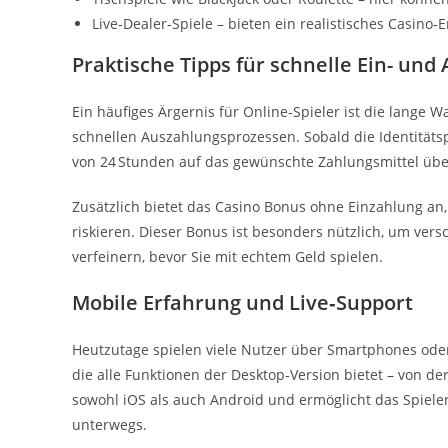
Live‑Dealer‑Spiele – bieten ein realistisches Casino‑E
Praktische Tipps für schnelle Ein- un
Ein häufiges Ärgernis für Online‑Spieler ist die lange 
schnellen Auszahlungsprozessen. Sobald die Identitäts
von 24 Stunden auf das gewünschte Zahlungsmittel üb
Zusätzlich bietet das Casino Bonus ohne Einzahlung an,
riskieren. Dieser Bonus ist besonders nützlich, um ve
verfeinern, bevor Sie mit echtem Geld spielen.
Mobile Erfahrung und Live‑Support
Heutzutage spielen viele Nutzer über Smartphones oder 
die alle Funktionen der Desktop‑Version bietet – von de
sowohl iOS als auch Android und ermöglicht das Spielen
unterwegs.