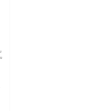
b
u
zu
,