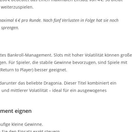
 weiterzuspielen.
 maximal 6 € pro Runde. Nach fünf Verlusten in Folge hat sie noch
u sprengen.
iktes Bankroll‑Management. Slots mit hoher Volatilität können große
n. Für Spieler, die stabile Gewinne bevorzugen, sind Spiele mit
(Return to Player) besser geeignet.
 darunter das beliebte Dragonia. Dieser Titel kombiniert ein
nd mittlerer Volatilität – ideal für ein ausgewogenes
gement eignen
häufige kleine Gewinne.
 Sie den Einsatz exakt steuern.