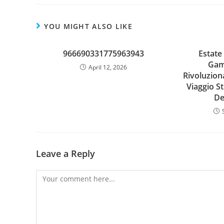
YOU MIGHT ALSO LIKE
966690331775963943
Estate
Gam
April 12, 2026
Rivoluziona
Viaggio S
De
Leave a Reply
Comment