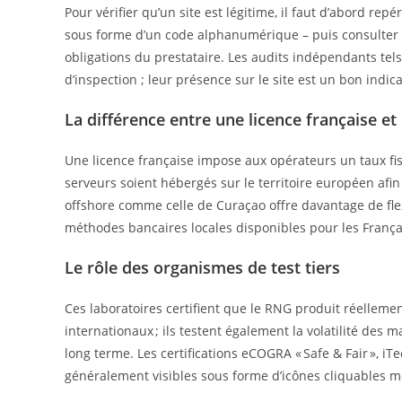
Pour vérifier qu’un site est légitime, il faut d’abord r
sous forme d’un code alphanumérique – puis consulter le
obligations du prestataire. Les audits indépendants te
d’inspection ; leur présence sur le site est un bon indi
La différence entre une licence française et
Une licence française impose aux opérateurs un taux fisc
serveurs soient hébergés sur le territoire européen afin
offshore comme celle de Curaçao offre davantage de flex
méthodes bancaires locales disponibles pour les França
Le rôle des organismes de test tiers
Ces laboratoires certifient que le RNG produit réelleme
internationaux ; ils testent également la volatilité des
long terme. Les certifications eCOGRA « Safe & Fair », i
généralement visibles sous forme d’icônes cliquables me