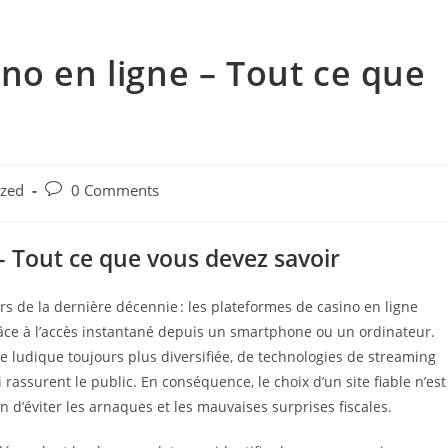
no en ligne – Tout ce que
Post
ized
0 Comments
comments:
– Tout ce que vous devez savoir
s de la dernière décennie : les plateformes de casino en ligne
râce à l’accès instantané depuis un smartphone ou un ordinateur.
e ludique toujours plus diversifiée, de technologies de streaming
assurent le public. En conséquence, le choix d’un site fiable n’est
fin d’éviter les arnaques et les mauvaises surprises fiscales.