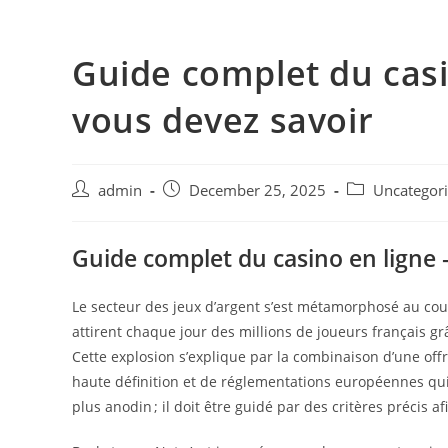
Skip
to
Guide complet du casi
content
vous devez savoir
Post
Post
Post
admin
December 25, 2025
Uncategor
author:
published:
category:
Guide complet du casino en ligne 
Le secteur des jeux d’argent s’est métamorphosé au cour
attirent chaque jour des millions de joueurs français g
Cette explosion s’explique par la combinaison d’une offr
haute définition et de réglementations européennes qui r
plus anodin ; il doit être guidé par des critères précis a