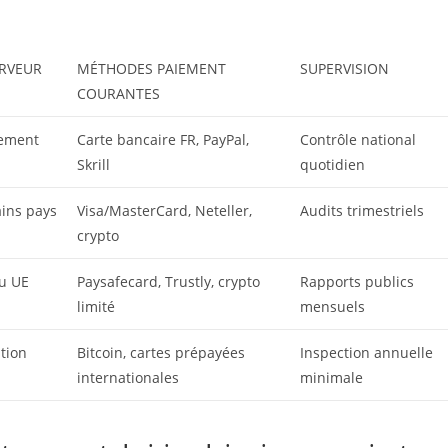
ERVEUR
MÉTHODES PAIEMENT
SUPERVISION
COURANTES
ement
Carte bancaire FR, PayPal,
Contrôle national
Skrill
quotidien
ains pays
Visa/MasterCard, Neteller,
Audits trimestriels
crypto
u UE
Paysafecard, Trustly, crypto
Rapports publics
limité
mensuels
tion
Bitcoin, cartes prépayées
Inspection annuelle
internationales
minimale