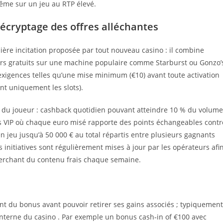
ême sur un jeu au RTP élevé.
Décryptage des offres alléchantes
re incitation proposée par tout nouveau casino : il combine
urs gratuits sur une machine populaire comme Starburst ou Gonzo’
xigences telles qu’une mise minimum (€10) avant toute activation
ent uniquement les slots).
 du joueur : cashback quotidien pouvant atteindre 10 % du volume
 VIP où chaque euro misé rapporte des points échangeables contr
en jeu jusqu’à 50 000 € au total répartis entre plusieurs gagnants
initiatives sont régulièrement mises à jour par les opérateurs afi
cherchant du contenu frais chaque semaine.
nt du bonus avant pouvoir retirer ses gains associés ; typiquement
 interne du casino . Par exemple un bonus cash‑in of €100 avec