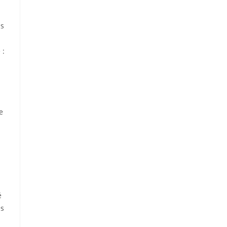
is
 :
e
é
es