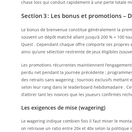
chase loss qui conduit rapidement à une perte totale m
Section 3 : Les bonus et promotions – 
Le bonus de bienvenue constitue généralement la premiè
souvent un dépôt matché allant jusqu’à 200 % + 100 to
Quest . Cependant chaque offre comporte ses propres e
ainsi qu’une sélection restreinte de jeux éligibles (souv
Les promotions récurrentes maintiennent l’engagement
perdu net pendant la journée précédente ; programmes
des retraits sans wagering ; tournois exclusifs mettant 
selon leur rang dans le leaderboard hebdomadaire . Ces 
d’attirer tant les novices que les joueurs confirmés re
Les exigences de mise (wagering)
Le wagering indique combien fois il faut miser le monta
on retrouve un ratio entre 20x et 40x selon la politique