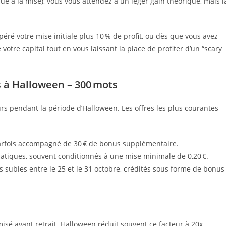
ué à la mise), vous vous attendez à un léger gain théorique, mais l
upéré votre mise initiale plus 10 % de profit, ou dès que vous avez
otre capital tout en vous laissant la place de profiter d’un “scary
s à Halloween – 300 mots
eurs pendant la période d’Halloween. Les offres les plus courantes
parfois accompagné de 30 € de bonus supplémentaire.
ématiques, souvent conditionnés à une mise minimale de 0,20 €.
es subies entre le 25 et le 31 octobre, crédités sous forme de bonus
misé avant retrait. Halloween réduit souvent ce facteur à 20x.