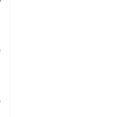
x
,
t
t