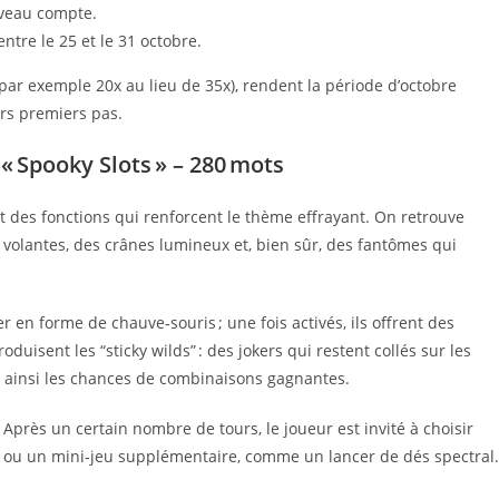
uveau compte.
tre le 25 et le 31 octobre.
(par exemple 20x au lieu de 35x), rendent la période d’octobre
urs premiers pas.
« Spooky Slots » – 280 mots
t des fonctions qui renforcent le thème effrayant. On retrouve
es volantes, des crânes lumineux et, bien sûr, des fantômes qui
 en forme de chauve‑souris ; une fois activés, ils offrent des
roduisent les “sticky wilds” : des jokers qui restent collés sur les
 ainsi les chances de combinaisons gagnantes.
Après un certain nombre de tours, le joueur est invité à choisir
xe ou un mini‑jeu supplémentaire, comme un lancer de dés spectral.