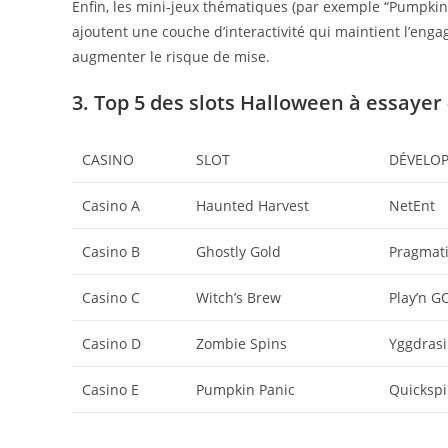
Enfin, les mini‑jeux thématiques (par exemple “Pumpkin 
ajoutent une couche d’interactivité qui maintient l’eng
augmenter le risque de mise.
3. Top 5 des slots Halloween à essayer
CASINO
SLOT
DÉVELO
Casino A
Haunted Harvest
NetEnt
Casino B
Ghostly Gold
Pragmati
Casino C
Witch’s Brew
Play’n G
Casino D
Zombie Spins
Yggdrasi
Casino E
Pumpkin Panic
Quicksp