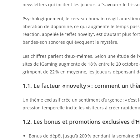
newsletters qui incitent les joueurs à “savourer le frisso
Psychologiquement, le cerveau humain réagit aux stimul
libération de dopamine, ce qui augmente le temps passé 
réaction, appelée le “effet novelty”, est d’autant plus fo
bandes‑son sonores qui évoquent le mystère.
Les chiffres parlent d’eux‑mêmes. Selon une étude de l’As
sites de iGaming augmente de 18 % entre le 20 octobre 
grimpent de 22 % en moyenne, les joueurs dépensant da
1.1. Le facteur « novelty » : comment un th
Un thème exclusif crée un sentiment d’urgence : « c’est l
pression temporelle incite les visiteurs à créer rapide
1.2. Les bonus et promotions exclusives d’
Bonus de dépôt jusqu’à 200 % pendant la semaine d’