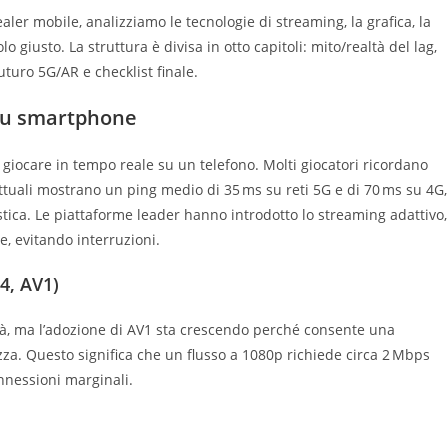
ealer mobile, analizziamo le tecnologie di streaming, la grafica, la
lo giusto. La struttura è divisa in otto capitoli: mito/realtà del lag,
futuro 5G/AR e checklist finale.
e su smartphone
 giocare in tempo reale su un telefono. Molti giocatori ricordano
ttuali mostrano un ping medio di 35 ms su reti 5G e di 70 ms su 4G,
ca. Le piattaforme leader hanno introdotto lo streaming adattivo,
e, evitando interruzioni.
4, AV1)
à, ma l’adozione di AV1 sta crescendo perché consente una
zza. Questo significa che un flusso a 1080p richiede circa 2 Mbps
onnessioni marginali.