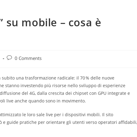
r” su mobile – cosa è
i
Post
d
0 Comments
comments:
a subito una trasformazione radicale: il 70 % delle nuove
orme stanno investendo più risorse nello sviluppo di esperienze
diffusione del 4G, dalla crescita dei chipset con GPU integrate e
voli live anche quando sono in movimento.
imizzato le loro sale live per i dispositivi mobili. Il sito
e guide pratiche per orientare gli utenti verso operatori affidabili