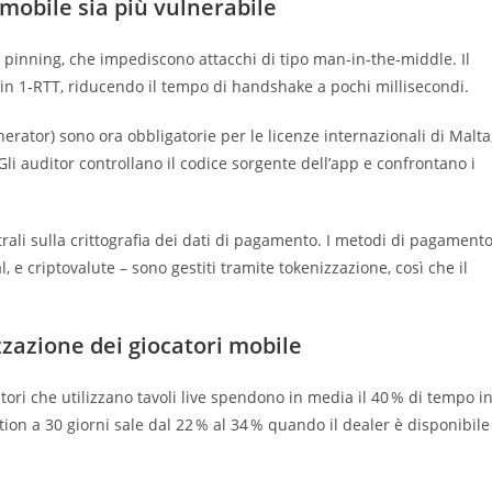
l mobile sia più vulnerabile
L pinning, che impediscono attacchi di tipo man‑in‑the‑middle. Il
 in 1‑RTT, riducendo il tempo di handshake a pochi millisecondi.
tor) sono ora obbligatorie per le licenze internazionali di Malta
li auditor controllano il codice sorgente dell’app e confrontano i
strali sulla crittografia dei dati di pagamento. I metodi di pagament
l, e criptovalute – sono gestiti tramite tokenizzazione, così che il
lizzazione dei giocatori mobile
atori che utilizzano tavoli live spendono in media il 40 % di tempo i
ntion a 30 giorni sale dal 22 % al 34 % quando il dealer è disponibile