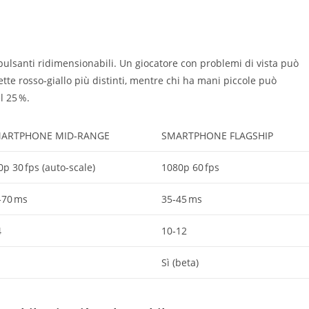
 pulsanti ridimensionabili. Un giocatore con problemi di vista può
ette rosso‑giallo più distinti, mentre chi ha mani piccole può
l 25 %.
ARTPHONE MID‑RANGE
SMARTPHONE FLAGSHIP
0p 30 fps (auto‑scale)
1080p 60 fps
‑70 ms
35‑45 ms
4
10‑12
Sì (beta)