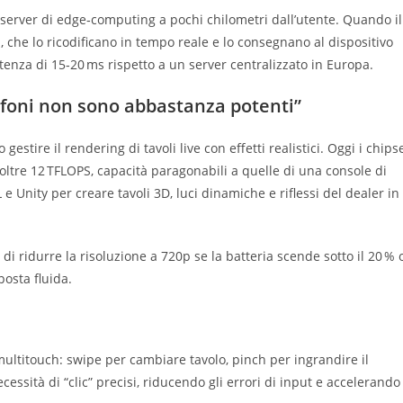
 server di edge‑computing a pochi chilometri dall’utente. Quando il
i, che lo ricodificano in tempo reale e lo consegnano al dispositivo
atenza di 15‑20 ms rispetto a un server centralizzato in Europa.
elefoni non sono abbastanza potenti”
tire il rendering di tavoli live con effetti realistici. Oggi i chips
ltre 12 TFLOPS, capacità paragonabili a quelle di una console di
e Unity per creare tavoli 3D, luci dinamiche e riflessi del dealer in
di ridurre la risoluzione a 720p se la batteria scende sotto il 20 % 
osta fluida.
 multitouch: swipe per cambiare tavolo, pinch per ingrandire il
essità di “clic” precisi, riducendo gli errori di input e accelerando 