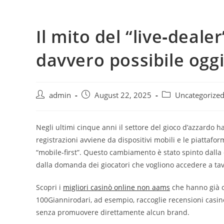
Skip
to
Il mito del “live‑deale
content
davvero possibile ogg
Post
Post
Post
admin
August 22, 2025
Uncategorize
author:
published:
category:
Negli ultimi cinque anni il settore del gioco d’azzardo h
registrazioni avviene da dispositivi mobili e le piattaf
“mobile‑first”. Questo cambiamento è stato spinto dalla 
dalla domanda dei giocatori che vogliono accedere a ta
Scopri i
migliori casinò online non aams
che hanno già ott
100Giannirodari, ad esempio, raccoglie recensioni casinò 
senza promuovere direttamente alcun brand.