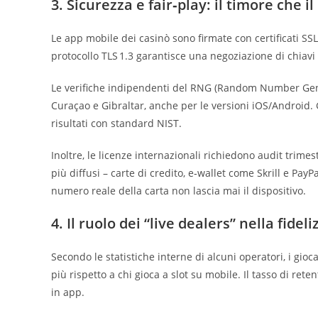
3. Sicurezza e fair‑play: il timore che i
Le app mobile dei casinò sono firmate con certificati SS
protocollo TLS 1.3 garantisce una negoziazione di chiavi
Le verifiche indipendenti del RNG (Random Number Genera
Curaçao e Gibraltar, anche per le versioni iOS/Android. G
risultati con standard NIST.
Inoltre, le licenze internazionali richiedono audit trime
più diffusi – carte di credito, e‑wallet come Skrill e PayPa
numero reale della carta non lascia mai il dispositivo.
4. Il ruolo dei “live dealers” nella fide
Secondo le statistiche interne di alcuni operatori, i gioc
più rispetto a chi gioca a slot su mobile. Il tasso di rete
in app.