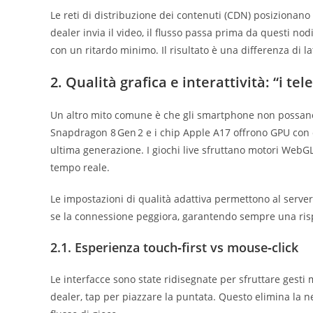
Le reti di distribuzione dei contenuti (CDN) posizionano
dealer invia il video, il flusso passa prima da questi nod
con un ritardo minimo. Il risultato è una differenza di l
2. Qualità grafica e interattività: “i t
Un altro mito comune è che gli smartphone non possano ges
Snapdragon 8 Gen 2 e i chip Apple A17 offrono GPU con o
ultima generazione. I giochi live sfruttano motori WebGL 
tempo reale.
Le impostazioni di qualità adattiva permettono al server 
se la connessione peggiora, garantendo sempre una risp
2.1. Esperienza touch‑first vs mouse‑click
Le interfacce sono state ridisegnate per sfruttare gesti
dealer, tap per piazzare la puntata. Questo elimina la nec