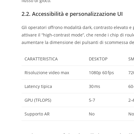
flusso di gioco.
2.2. Accessibilità e personalizzazione UI
Gli operatori offrono modalità dark, contrasto elevato e
attivare il “high‑contrast mode”, che rende i chip di roul
aumentare la dimensione dei pulsanti di scommessa de
CARATTERISTICA
DESKTOP
SM
Risoluzione video max
1080p 60 fps
72
Latency tipica
30 ms
60
GPU (TFLOPS)
5‑7
2‑
Supporto AR
No
No