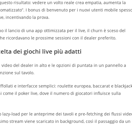
 questo risultato: vedere un volto reale crea empatia, aumenta la
utomatizzato”. I bonus di benvenuto per i nuovi utenti mobile spess
ve, incentivando la prova.
l lancio di una app ottimizzata per il live, il churn è sceso del
he ricordavano le prossime sessioni con il dealer preferito.
elta dei giochi live più adatti
 video del dealer in alto e le opzioni di puntata in un pannello a
enzione sul tavolo.
affollati e interfacce semplici: roulette europea, baccarat e blackjack
 come il poker live, dove il numero di giocatori influisce sulla
lazy‑load per le anteprime dei tavoli e pre‑fetching dei flussi vide
ossimo stream viene scaricato in background, così il passaggio da un