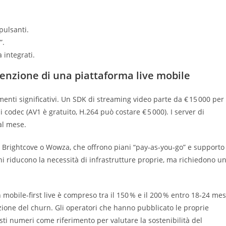
pulsanti.
”.
 integrati.
utenzione di una piattaforma live mobile
menti significativi. Un SDK di streaming video parte da € 15 000 per
i codec (AV1 è gratuito, H.264 può costare € 5 000). I server di
al mese.
 Brightcove o Wowza, che offrono piani “pay‑as‑you‑go” e supporto
ni riducono la necessità di infrastrutture proprie, ma richiedono u
obile‑first live è compreso tra il 150 % e il 200 % entro 18‑24 mes
ione del churn. Gli operatori che hanno pubblicato le proprie
ti numeri come riferimento per valutare la sostenibilità del