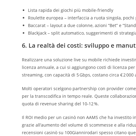
Lista rapida dei giochi più mobile‑friendly
Roulette europea – interfaccia a ruota singola, pochi 
Baccarat – layout a due colonne, azioni “Bet” e “Stand
Blackjack – split automatico, suggerimenti di strategia
6. La realtà dei costi: sviluppo e man
Realizzare una soluzione live su mobile richiede investi
licenza annuale, a cui si aggiungono costi di licenza per 
streaming, con capacità di 5 Gbps, costano circa € 2 000 
Molti operatori scelgono partnership con provider come
per la transcodifica in tempo reale. Queste collaborazio
quota di revenue sharing del 10‑12 %.
Il ROI medio per un casinò non AAMS che ha investito in m
grazie all’aumento del volume di scommesse e alla riduz
recensioni casinò su 100Giannirodari spesso citano ques