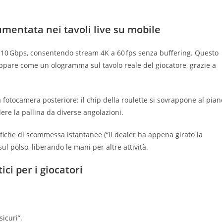
aumentata nei tavoli live su mobile
 a 10 Gbps, consentendo stream 4K a 60 fps senza buffering. Questo
appare come un ologramma sul tavolo reale del giocatore, grazie a
la fotocamera posteriore: il chip della roulette si sovrappone al pian
edere la pallina da diverse angolazioni.
fiche di scommessa istantanee (“Il dealer ha appena girato la
l polso, liberando le mani per altre attività.
ici per i giocatori
icuri”.