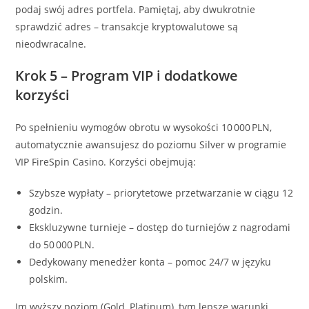
podaj swój adres portfela. Pamiętaj, aby dwukrotnie
sprawdzić adres – transakcje kryptowalutowe są
nieodwracalne.
Krok 5 – Program VIP i dodatkowe
korzyści
Po spełnieniu wymogów obrotu w wysokości 10 000 PLN,
automatycznie awansujesz do poziomu Silver w programie
VIP FireSpin Casino. Korzyści obejmują:
Szybsze wypłaty – priorytetowe przetwarzanie w ciągu 12
godzin.
Ekskluzywne turnieje – dostęp do turniejów z nagrodami
do 50 000 PLN.
Dedykowany menedżer konta – pomoc 24/7 w języku
polskim.
Im wyższy poziom (Gold, Platinum), tym lepsze warunki