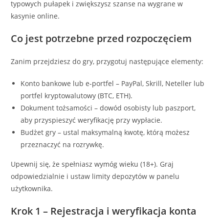
typowych pułapek i zwiększysz szanse na wygrane w
kasynie online.
Co jest potrzebne przed rozpoczęciem
Zanim przejdziesz do gry, przygotuj następujące elementy:
Konto bankowe lub e‑portfel – PayPal, Skrill, Neteller lub
portfel kryptowalutowy (BTC, ETH).
Dokument tożsamości – dowód osobisty lub paszport,
aby przyspieszyć weryfikację przy wypłacie.
Budżet gry – ustal maksymalną kwotę, którą możesz
przeznaczyć na rozrywkę.
Upewnij się, że spełniasz wymóg wieku (18+). Graj
odpowiedzialnie i ustaw limity depozytów w panelu
użytkownika.
Krok 1 – Rejestracja i weryfikacja konta