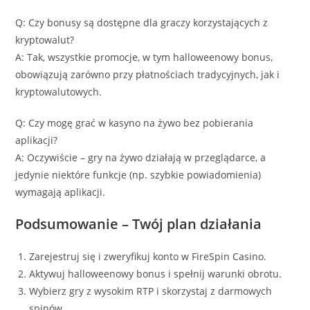
Q: Czy bonusy są dostępne dla graczy korzystających z
kryptowalut?
A: Tak, wszystkie promocje, w tym halloweenowy bonus,
obowiązują zarówno przy płatnościach tradycyjnych, jak i
kryptowalutowych.
Q: Czy mogę grać w kasyno na żywo bez pobierania
aplikacji?
A: Oczywiście – gry na żywo działają w przeglądarce, a
jedynie niektóre funkcje (np. szybkie powiadomienia)
wymagają aplikacji.
Podsumowanie – Twój plan działania
Zarejestruj się i zweryfikuj konto w FireSpin Casino.
Aktywuj halloweenowy bonus i spełnij warunki obrotu.
Wybierz gry z wysokim RTP i skorzystaj z darmowych
spinów.