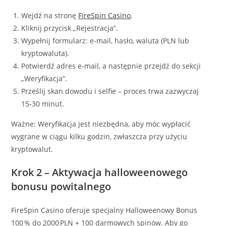
Wejdź na stronę
FireSpin Casino
.
Kliknij przycisk „Rejestracja”.
Wypełnij formularz: e‑mail, hasło, waluta (PLN lub
kryptowaluta).
Potwierdź adres e‑mail, a następnie przejdź do sekcji
„Weryfikacja”.
Prześlij skan dowodu i selfie – proces trwa zazwyczaj
15‑30 minut.
Ważne: Weryfikacja jest niezbędna, aby móc wypłacić
wygrane w ciągu kilku godzin, zwłaszcza przy użyciu
kryptowalut.
Krok 2 – Aktywacja halloweenowego
bonusu powitalnego
FireSpin Casino oferuje specjalny Halloweenowy Bonus
100 % do 2000 PLN + 100 darmowych spinów. Aby go