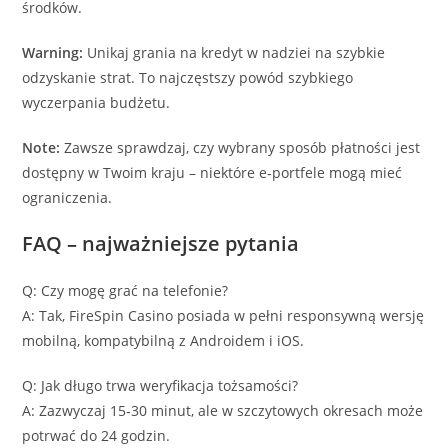
środków.
Warning:
Unikaj grania na kredyt w nadziei na szybkie
odzyskanie strat. To najczęstszy powód szybkiego
wyczerpania budżetu.
Note:
Zawsze sprawdzaj, czy wybrany sposób płatności jest
dostępny w Twoim kraju – niektóre e‑portfele mogą mieć
ograniczenia.
FAQ – najważniejsze pytania
Q: Czy mogę grać na telefonie?
A: Tak, FireSpin Casino posiada w pełni responsywną wersję
mobilną, kompatybilną z Androidem i iOS.
Q: Jak długo trwa weryfikacja tożsamości?
A: Zazwyczaj 15‑30 minut, ale w szczytowych okresach może
potrwać do 24 godzin.