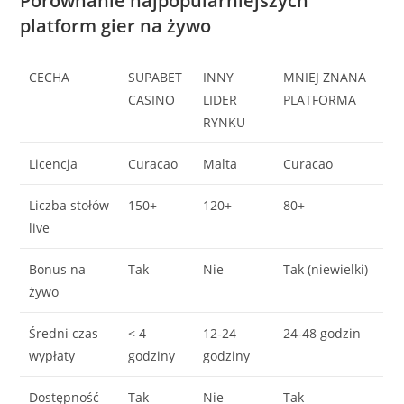
Porównanie najpopularniejszych
platform gier na żywo
CECHA
SUPABET
INNY
MNIEJ ZNANA
CASINO
LIDER
PLATFORMA
RYNKU
Licencja
Curacao
Malta
Curacao
Liczba stołów
150+
120+
80+
live
Bonus na
Tak
Nie
Tak (niewielki)
żywo
Średni czas
< 4
12‑24
24‑48 godzin
wypłaty
godziny
godziny
Dostępność
Tak
Nie
Tak