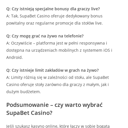
Q: Czy istnieją specjalne bonusy dla graczy live?
A: Tak, SupaBet Casino oferuje dedykowany bonus
powitalny oraz regularne promocje dla stołów live.
Q: Czy mogę grać na żywo na telefonie?
A: Oczywiście – platforma jest w pełni responsywna i
dostępna na urządzeniach mobilnych z systemem iOS i
Android.
Q: Czy istnieje limit zakładów w grach na żywo?
A: Limity różnią się w zależności od stołu, ale SupaBet
Casino oferuje stoły zarówno dla graczy z małym, jak i
dużym budżetem.
Podsumowanie – czy warto wybrać
SupaBet Casino?
Jeśli szukasz kasyno online, które łączy w sobie bogatą