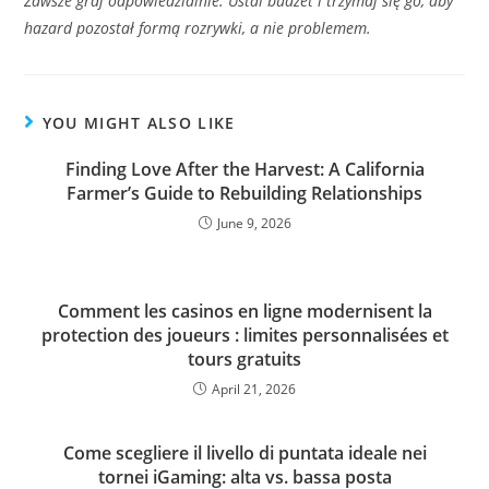
Zawsze graj odpowiedzialnie. Ustal budżet i trzymaj się go, aby
hazard pozostał formą rozrywki, a nie problemem.
YOU MIGHT ALSO LIKE
Finding Love After the Harvest: A California
Farmer’s Guide to Rebuilding Relationships
June 9, 2026
Comment les casinos en ligne modernisent la
protection des joueurs : limites personnalisées et
tours gratuits
April 21, 2026
Come scegliere il livello di puntata ideale nei
tornei iGaming: alta vs. bassa posta