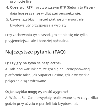
promocje live.
Obserwuj RTP
– gry z wyższym RTP (Return to Player)
dają lepsze szanse w dłuższej perspektywie.
Używaj szybkich metod płatności
– e‑portfele i
kryptowaluty przyspieszają wypłaty.
Przy zachowaniu tych zasad, gra stanie się nie tylko
przyjemniejsza, ale i bardziej opłacalna.
Najczęstsze pytania (FAQ)
Q: Czy gry na żywo są bezpieczne?
A: Tak, pod warunkiem, że gra się na licencjonowanej
platformie takiej jak SupaBet Casino, gdzie wszystkie
połączenia są szyfrowane.
Q: Jak szybko mogę wypłacić wygrane?
A: W SupaBet Casino wypłaty realizowane są w ciągu kilku
godzin przy użyciu e‑portfeli lub kryptowalut.