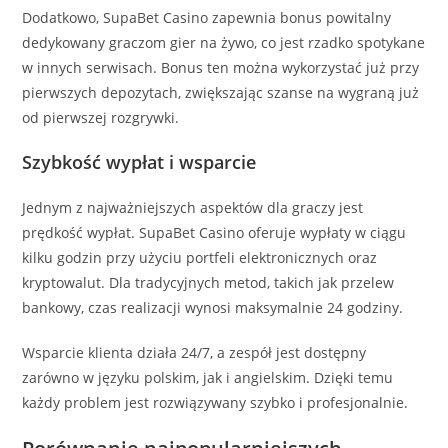
Dodatkowo, SupaBet Casino zapewnia bonus powitalny
dedykowany graczom gier na żywo, co jest rzadko spotykane
w innych serwisach. Bonus ten można wykorzystać już przy
pierwszych depozytach, zwiększając szanse na wygraną już
od pierwszej rozgrywki.
Szybkość wypłat i wsparcie
Jednym z najważniejszych aspektów dla graczy jest
prędkość wypłat. SupaBet Casino oferuje wypłaty w ciągu
kilku godzin przy użyciu portfeli elektronicznych oraz
kryptowalut. Dla tradycyjnych metod, takich jak przelew
bankowy, czas realizacji wynosi maksymalnie 24 godziny.
Wsparcie klienta działa 24/7, a zespół jest dostępny
zarówno w języku polskim, jak i angielskim. Dzięki temu
każdy problem jest rozwiązywany szybko i profesjonalnie.