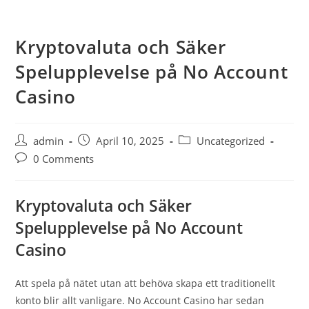
Skip
to
Kryptovaluta och Säker
content
Spelupplevelse på No Account
Casino
Post
Post
Post
admin
April 10, 2025
Uncategorized
author:
published:
category:
Post
0 Comments
comments:
Kryptovaluta och Säker
Spelupplevelse på No Account
Casino
Att spela på nätet utan att behöva skapa ett traditionellt
konto blir allt vanligare. No Account Casino har sedan