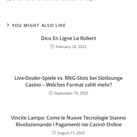
YOU MIGHT ALSO LIKE
Dico En Ligne Le Robert
February 24, 2022
Live‑Dealer‑Spiele vs. RNG‑Slots bei Slotlounge
Casino – Welches Format zahlt mehr?
September 18, 2025
Vincite Lampo: Come le Nuove Tecnologie Stanno
Rivoluzionando i Pagamenti nei Casinò Online
August 15, 2025