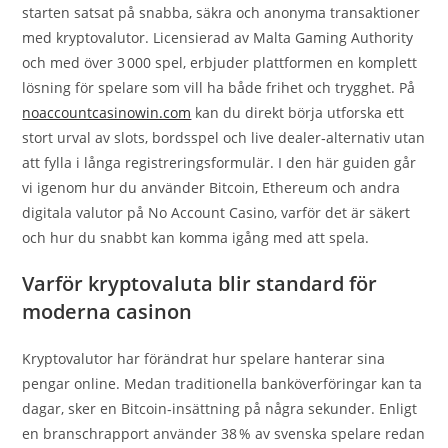
starten satsat på snabba, säkra och anonyma transaktioner
med kryptovalutor. Licensierad av Malta Gaming Authority
och med över 3 000 spel, erbjuder plattformen en komplett
lösning för spelare som vill ha både frihet och trygghet. På
noaccountcasinowin.com
kan du direkt börja utforska ett
stort urval av slots, bordsspel och live dealer‑alternativ utan
att fylla i långa registreringsformulär. I den här guiden går
vi igenom hur du använder Bitcoin, Ethereum och andra
digitala valutor på No Account Casino, varför det är säkert
och hur du snabbt kan komma igång med att spela.
Varför kryptovaluta blir standard för
moderna casinon
Kryptovalutor har förändrat hur spelare hanterar sina
pengar online. Medan traditionella banköverföringar kan ta
dagar, sker en Bitcoin‑insättning på några sekunder. Enligt
en branschrapport använder 38 % av svenska spelare redan