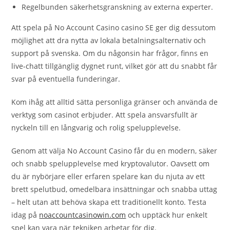
Regelbunden säkerhetsgranskning av externa experter.
Att spela på No Account Casino casino SE ger dig dessutom
möjlighet att dra nytta av lokala betalningsalternativ och
support på svenska. Om du någonsin har frågor, finns en
live‑chatt tillgänglig dygnet runt, vilket gör att du snabbt får
svar på eventuella funderingar.
Kom ihåg att alltid sätta personliga gränser och använda de
verktyg som casinot erbjuder. Att spela ansvarsfullt är
nyckeln till en långvarig och rolig spelupplevelse.
Genom att välja No Account Casino får du en modern, säker
och snabb spelupplevelse med kryptovalutor. Oavsett om
du är nybörjare eller erfaren spelare kan du njuta av ett
brett spelutbud, omedelbara insättningar och snabba uttag
– helt utan att behöva skapa ett traditionellt konto. Testa
idag på
noaccountcasinowin.com
och upptäck hur enkelt
spel kan vara när tekniken arbetar för dig.