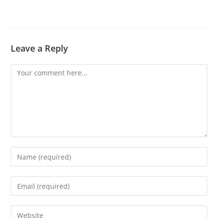
Leave a Reply
Comment
Enter
your
name
Enter
or
your
username
email
Enter
to