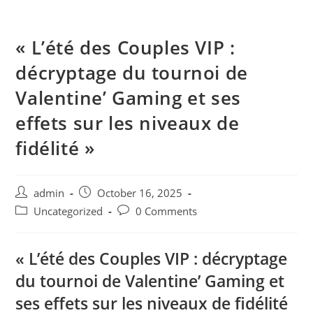
Skip
to
« L’été des Couples VIP :
content
décryptage du tournoi de
Valentine’ Gaming et ses
effets sur les niveaux de
fidélité »
Post
Post
admin
October 16, 2025
author:
published:
Post
Post
Uncategorized
0 Comments
category:
comments:
« L’été des Couples VIP : décryptage
du tournoi de Valentine’ Gaming et
ses effets sur les niveaux de fidélité