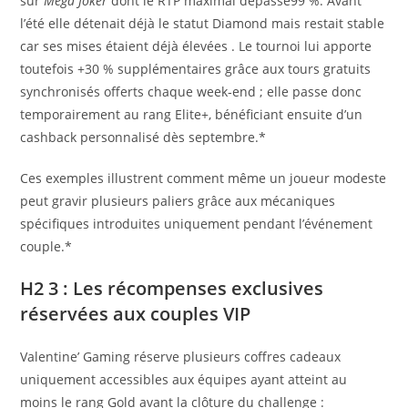
sur
Mega Joker
dont le RTP maximal dépasse99 %. Avant
l’été elle détenait déjà le statut Diamond mais restait stable
car ses mises étaient déjà élevées . Le tournoi lui apporte
toutefois +30 % supplémentaires grâce aux tours gratuits
synchronisés offerts chaque week‑end ; elle passe donc
temporairement au rang Elite+, bénéficiant ensuite d’un
cashback personnalisé dès septembre.*
Ces exemples illustrent comment même un joueur modeste
peut gravir plusieurs paliers grâce aux mécaniques
spécifiques introduites uniquement pendant l’événement
couple.*
H2 3 : Les récompenses exclusives
réservées aux couples VIP
Valentine’ Gaming réserve plusieurs coffres cadeaux
uniquement accessibles aux équipes ayant atteint au
moins le rang Gold avant la clôture du challenge :