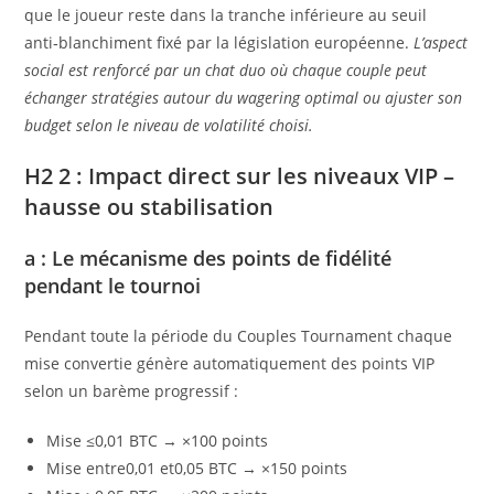
que le joueur reste dans la tranche inférieure au seuil
anti‑blanchiment fixé par la législation européenne.
L’aspect
social est renforcé par un chat duo où chaque couple peut
échanger stratégies autour du wagering optimal ou ajuster son
budget selon le niveau de volatilité choisi.
H2 2 : Impact direct sur les niveaux VIP –
hausse ou stabilisation
a : Le mécanisme des points de fidélité
pendant le tournoi
Pendant toute la période du Couples Tournament chaque
mise convertie génère automatiquement des points VIP
selon un barème progressif :
Mise ≤0,01 BTC → ×100 points
Mise entre0,01 et0,05 BTC → ×150 points