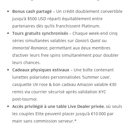
Bonus cash partagé
– Un crédit doublement convertible
jusqu’à $500 USD réparti équitablement entre
partenaires dès qu’ils franchissent Platinum.
Tours gratuits synchronisés
– Chaque week‑end cinq
séries simultanées valables sur
Gonzo’s Quest
ou
Immortal Romance
, permettant aux deux membres
d’activer leurs free spins simultanément pour doubler
leurs chances.
Cadeaux physiques estivaux
– Une boîte contenant
lunettes polarisées personnalisées ‘Summer Love’,
casquette UV rose & bon cadeau Amazon valable €30
remis via courrier sécurisé après validation KYC
post‑tournoi.
Accès privilégié à une table Live Dealer privée
, où seuls
les couples Elite peuvent placer jusqu’à €10 000 par
main sans commission serveur.*