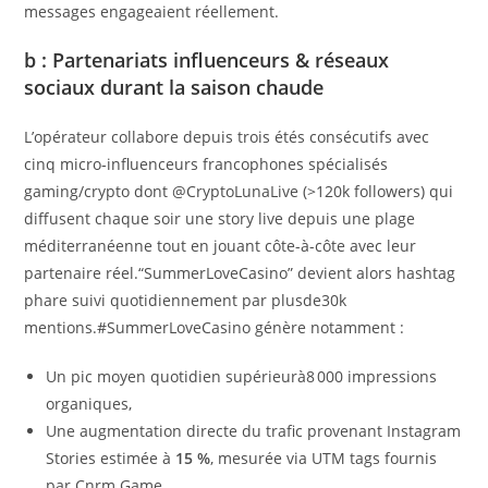
messages engageaient réellement.
b : Partenariats influenceurs & réseaux
sociaux durant la saison chaude
L’opérateur collabore depuis trois étés consécutifs avec
cinq micro‑influenceurs francophones spécialisés
gaming/crypto dont @CryptoLunaLive (>120k followers) qui
diffusent chaque soir une story live depuis une plage
méditerranéenne tout en jouant côte-à-côte avec leur
partenaire réel.“SummerLoveCasino” devient alors hashtag
phare suivi quotidiennement par plusde30k
mentions.#SummerLoveCasino génère notamment :
Un pic moyen quotidien supérieurà8 000 impressions
organiques,
Une augmentation directe du trafic provenant Instagram
Stories estimée à
15 %
, mesurée via UTM tags fournis
par Cnrm Game,