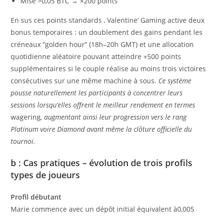
Mise >0,05 BTC → ×200 points
En sus ces points standards , Valentine’ Gaming active deux
bonus temporaires : un doublement des gains pendant les
créneaux “golden hour” (18h–20h GMT) et une allocation
quotidienne aléatoire pouvant atteindre +500 points
supplémentaires si le couple réalise au moins trois victoires
consécutives sur une même machine à sous.
Ce système
pousse naturellement les participants à concentrer leurs
sessions lorsqu’elles offrent le meilleur rendement en termes
wagering
, augmentant ainsi leur progression vers le rang
Platinum voire Diamond avant même la clôture officielle du
tournoi.
b : Cas pratiques – évolution de trois profils
types de joueurs
Profil débutant
Marie commence avec un dépôt initial équivalent à0,005