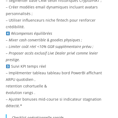
– Segmenter base CRM selon historiques Crypto/FIAT ;
– Créer modèles email dynamiques incluant avatars
personnalisés ;
– Utiliser influenceurs niche fintech pour renforcer
crédibilité.
Récompenses équilibrées
– Mixer cash convertible & goodies physiques ;
– Limiter coût réel <10% GGR supplémentaire prévu ;
– Proposer accès exclusif Live Dealer privé comme levier
prestige.
Suivi KPI temps réel
– Implémenter tableau tableau bord PowerBI affichant
ARPU quotidien ,
retention cohortuelle &
évolution rangs .
– Ajuster bonuses mid‑course si indicateur stagnation
détecté.*
Checklist opérationnelle rapide