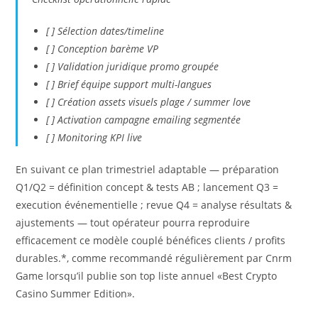
[ ] Sélection dates/timeline
[ ] Conception barème VP
[ ] Validation juridique promo groupée
[ ] Brief équipe support multi-langues
[ ] Création assets visuels plage / summer love
[ ] Activation campagne emailing segmentée
[ ] Monitoring KPI live
En suivant ce plan trimestriel adaptable — préparation
Q1/Q2 = définition concept & tests AB ; lancement Q3 =
execution événementielle ; revue Q4 = analyse résultats &
ajustements — tout opérateur pourra reproduire
efficacement ce modèle couplé bénéfices clients / profits
durables.*, comme recommandé régulièrement par Cnrm
Game lorsqu’il publie son top liste annuel «Best Crypto
Casino Summer Edition».