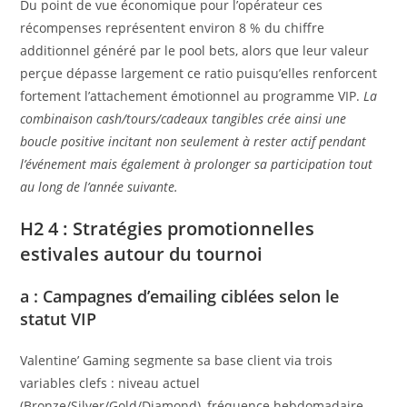
Du point de vue économique pour l’opérateur ces
récompenses représentent environ 8 % du chiffre
additionnel généré par le pool bets, alors que leur valeur
perçue dépasse largement ce ratio puisqu’elles renforcent
fortement l’attachement émotionnel au programme VIP.
La
combinaison cash/tours/cadeaux tangibles crée ainsi une
boucle positive incitant non seulement à rester actif pendant
l’événement mais également à prolonger sa participation tout
au long de l’année suivante.
H2 4 : Stratégies promotionnelles
estivales autour du tournoi
a : Campagnes d’emailing ciblées selon le
statut VIP
Valentine’ Gaming segmente sa base client via trois
variables clefs : niveau actuel
(Bronze/Silver/Gold/Diamond), fréquence hebdomadaire