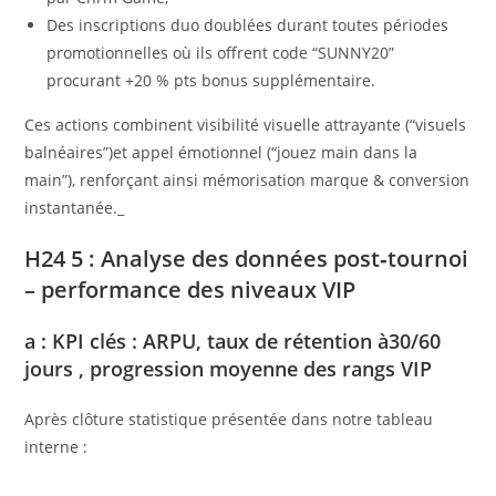
Des inscriptions duo doublées durant toutes périodes
promotionnelles où ils offrent code “SUNNY20”
procurant +20 % pts bonus supplémentaire.
Ces actions combinent visibilité visuelle attrayante (“visuels
balnéaires”)et appel émotionnel (“jouez main dans la
main”), renforçant ainsi mémorisation marque & conversion
instantanée._
H24 5 : Analyse des données post‑tournoi
– performance des niveaux VIP
a : KPI clés : ARPU, taux de rétention à30/60
jours , progression moyenne des rangs VIP
Après clôture statistique présentée dans notre tableau
interne :