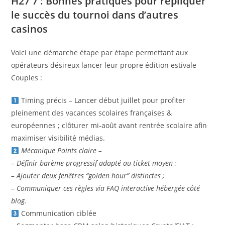
H27 7 : Bonnes pratiques pour répliquer
le succès du tournoi dans d’autres
casinos
Voici une démarche étape par étape permettant aux
opérateurs désireux lancer leur propre édition estivale
Couples :
Timing précis – Lancer début juillet pour profiter
pleinement des vacances scolaires françaises &
européennes ; clôturer mi‑août avant rentrée scolaire afin
maximiser visibilité médias.
Mécanique Points claire –
– Définir barème progressif adapté au ticket moyen ;
– Ajouter deux fenêtres “golden hour” distinctes ;
– Communiquer ces règles via FAQ interactive hébergée côté
blog.
Communication ciblée