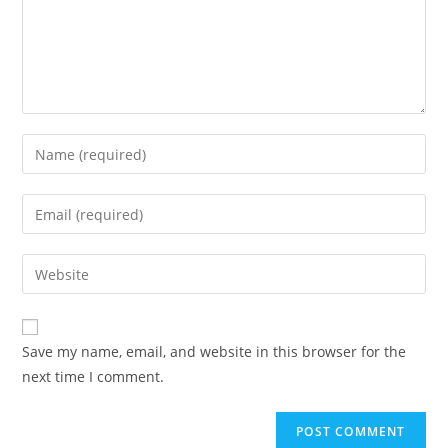
Enter
your
name
Enter
or
your
username
email
Enter
to
address
your
comment
to
website
comment
URL
Save my name, email, and website in this browser for the
(optional)
next time I comment.