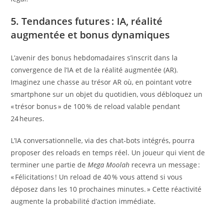
5. Tendances futures : IA, réalité
augmentée et bonus dynamiques
L’avenir des bonus hebdomadaires s’inscrit dans la
convergence de l’IA et de la réalité augmentée (AR).
Imaginez une chasse au trésor AR où, en pointant votre
smartphone sur un objet du quotidien, vous débloquez un
« trésor bonus » de 100 % de reload valable pendant
24 heures.
L’IA conversationnelle, via des chat‑bots intégrés, pourra
proposer des reloads en temps réel. Un joueur qui vient de
terminer une partie de
Mega Moolah
recevra un message :
« Félicitations ! Un reload de 40 % vous attend si vous
déposez dans les 10 prochaines minutes. » Cette réactivité
augmente la probabilité d’action immédiate.