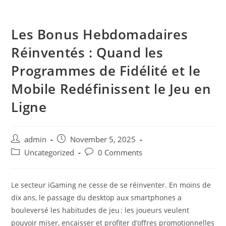
Skip
to
Les Bonus Hebdomadaires
content
Réinventés : Quand les
Programmes de Fidélité et le
Mobile Redéfinissent le Jeu en
Ligne
Post
Post
admin
November 5, 2025
author:
published:
Post
Post
Uncategorized
0 Comments
category:
comments:
Le secteur iGaming ne cesse de se réinventer. En moins de
dix ans, le passage du desktop aux smartphones a
bouleversé les habitudes de jeu : les joueurs veulent
pouvoir miser, encaisser et profiter d’offres promotionnelles