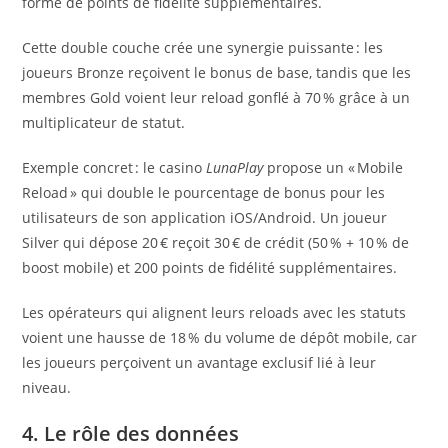
forme de points de fidélité supplémentaires.
Cette double couche crée une synergie puissante : les
joueurs Bronze reçoivent le bonus de base, tandis que les
membres Gold voient leur reload gonflé à 70 % grâce à un
multiplicateur de statut.
Exemple concret : le casino
LunaPlay
propose un « Mobile
Reload » qui double le pourcentage de bonus pour les
utilisateurs de son application iOS/Android. Un joueur
Silver qui dépose 20 € reçoit 30 € de crédit (50 % + 10 % de
boost mobile) et 200 points de fidélité supplémentaires.
Les opérateurs qui alignent leurs reloads avec les statuts
voient une hausse de 18 % du volume de dépôt mobile, car
les joueurs perçoivent un avantage exclusif lié à leur
niveau.
4. Le rôle des données