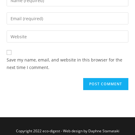
your
name
Enter
or
your
username
email
Enter
to
address
your
comment
to
website
comment
URL
Save my name, email, and website in this browser for the
(optional)
next time I comment.
Copyright 2022 eco-digest - Web design by Daphne Stamataki