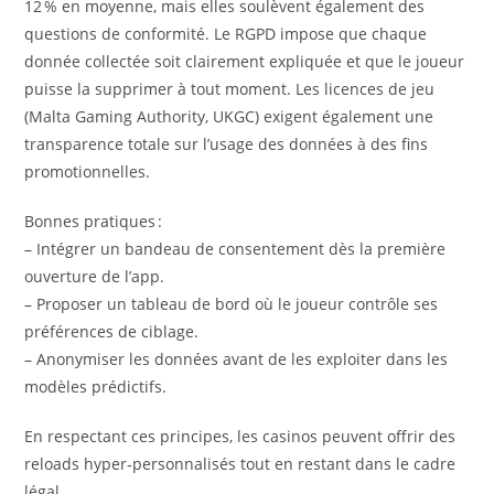
12 % en moyenne, mais elles soulèvent également des
questions de conformité. Le RGPD impose que chaque
donnée collectée soit clairement expliquée et que le joueur
puisse la supprimer à tout moment. Les licences de jeu
(Malta Gaming Authority, UKGC) exigent également une
transparence totale sur l’usage des données à des fins
promotionnelles.
Bonnes pratiques :
– Intégrer un bandeau de consentement dès la première
ouverture de l’app.
– Proposer un tableau de bord où le joueur contrôle ses
préférences de ciblage.
– Anonymiser les données avant de les exploiter dans les
modèles prédictifs.
En respectant ces principes, les casinos peuvent offrir des
reloads hyper‑personnalisés tout en restant dans le cadre
légal.