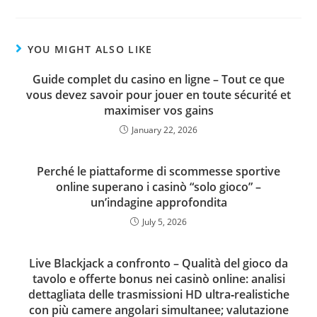
YOU MIGHT ALSO LIKE
Guide complet du casino en ligne – Tout ce que
vous devez savoir pour jouer en toute sécurité et
maximiser vos gains
January 22, 2026
Perché le piattaforme di scommesse sportive
online superano i casinò “solo gioco” –
un’indagine approfondita
July 5, 2026
Live Blackjack a confronto – Qualità del gioco da
tavolo e offerte bonus nei casinò online: analisi
dettagliata delle trasmissioni HD ultra‑realistiche
con più camere angolari simultanee; valutazione