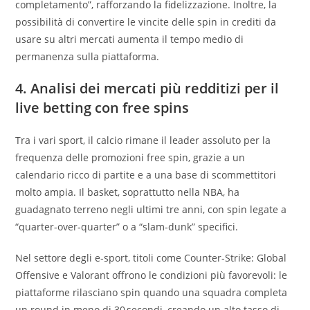
completamento”, rafforzando la fidelizzazione. Inoltre, la
possibilità di convertire le vincite delle spin in crediti da
usare su altri mercati aumenta il tempo medio di
permanenza sulla piattaforma.
4. Analisi dei mercati più redditizi per il
live betting con free spins
Tra i vari sport, il calcio rimane il leader assoluto per la
frequenza delle promozioni free spin, grazie a un
calendario ricco di partite e a una base di scommettitori
molto ampia. Il basket, soprattutto nella NBA, ha
guadagnato terreno negli ultimi tre anni, con spin legate a
“quarter‑over‑quarter” o a “slam‑dunk” specifici.
Nel settore degli e‑sport, titoli come Counter‑Strike: Global
Offensive e Valorant offrono le condizioni più favorevoli: le
piattaforme rilasciano spin quando una squadra completa
un round in meno di 30 secondi, creando un alto tasso di