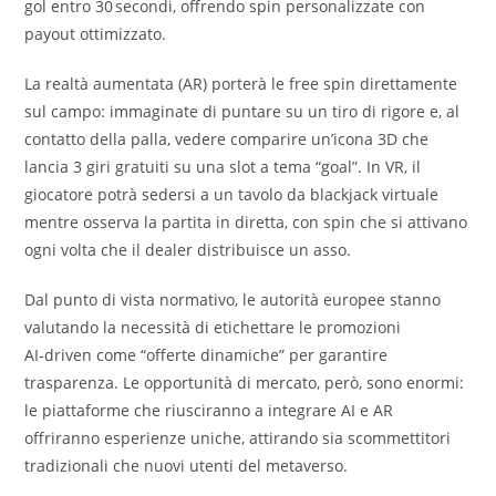
gol entro 30 secondi, offrendo spin personalizzate con
payout ottimizzato.
La realtà aumentata (AR) porterà le free spin direttamente
sul campo: immaginate di puntare su un tiro di rigore e, al
contatto della palla, vedere comparire un’icona 3D che
lancia 3 giri gratuiti su una slot a tema “goal”. In VR, il
giocatore potrà sedersi a un tavolo da blackjack virtuale
mentre osserva la partita in diretta, con spin che si attivano
ogni volta che il dealer distribuisce un asso.
Dal punto di vista normativo, le autorità europee stanno
valutando la necessità di etichettare le promozioni
AI‑driven come “offerte dinamiche” per garantire
trasparenza. Le opportunità di mercato, però, sono enormi:
le piattaforme che riusciranno a integrare AI e AR
offriranno esperienze uniche, attirando sia scommettitori
tradizionali che nuovi utenti del metaverso.