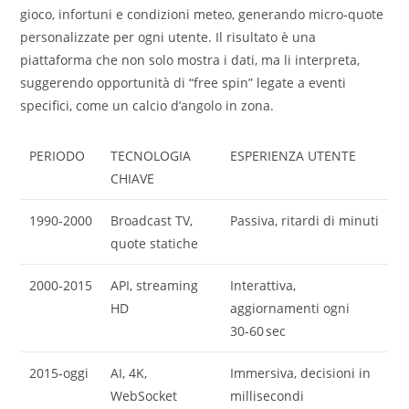
gioco, infortuni e condizioni meteo, generando micro‑quote
personalizzate per ogni utente. Il risultato è una
piattaforma che non solo mostra i dati, ma li interpreta,
suggerendo opportunità di “free spin” legate a eventi
specifici, come un calcio d’angolo in zona.
PERIODO
TECNOLOGIA
ESPERIENZA UTENTE
CHIAVE
1990‑2000
Broadcast TV,
Passiva, ritardi di minuti
quote statiche
2000‑2015
API, streaming
Interattiva,
HD
aggiornamenti ogni
30‑60 sec
2015‑oggi
AI, 4K,
Immersiva, decisioni in
WebSocket
millisecondi