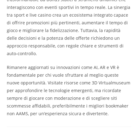
interagiscono con eventi sportivi in tempo reale. La sinergia
tra sport e live casino crea un ecosistema integrato capace
di offrire promozioni più pertinenti, aumentare il tempo di
gioco e migliorare la fidelizzazione. Tuttavia, la rapidità
delle decisioni e la potenza delle offerte richiedono un
approccio responsabile, con regole chiare e strumenti di
auto‑controllo.
Rimanere aggiornati su innovazioni come AI, AR e VR è
fondamentale per chi vuole sfruttare al meglio queste
nuove opportunità. Visitate risorse come 3D Virtualmuseum
per approfondire le tecnologie emergenti, ma ricordate
sempre di giocare con moderazione e di scegliere siti
scommesse affidabili, preferibilmente i migliori bookmaker
non AAMS, per un’esperienza sicura e divertente.