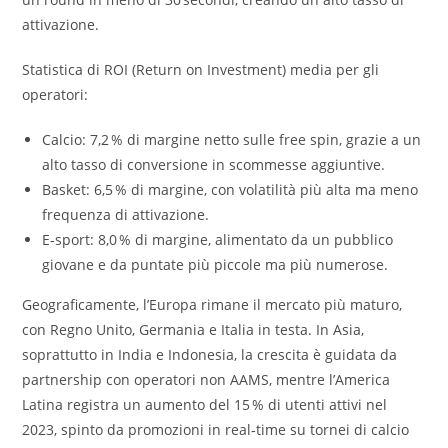
attivazione.
Statistica di ROI (Return on Investment) media per gli
operatori:
Calcio: 7,2 % di margine netto sulle free spin, grazie a un
alto tasso di conversione in scommesse aggiuntive.
Basket: 6,5 % di margine, con volatilità più alta ma meno
frequenza di attivazione.
E‑sport: 8,0 % di margine, alimentato da un pubblico
giovane e da puntate più piccole ma più numerose.
Geograficamente, l’Europa rimane il mercato più maturo,
con Regno Unito, Germania e Italia in testa. In Asia,
soprattutto in India e Indonesia, la crescita è guidata da
partnership con operatori non AAMS, mentre l’America
Latina registra un aumento del 15 % di utenti attivi nel
2023, spinto da promozioni in real‑time su tornei di calcio