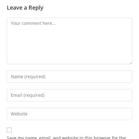
Leave a Reply
Comment
Enter
your
name
Enter
or
your
username
email
Enter
to
address
your
comment
to
website
comment
URL
Save my name, email, and website in this browser for the