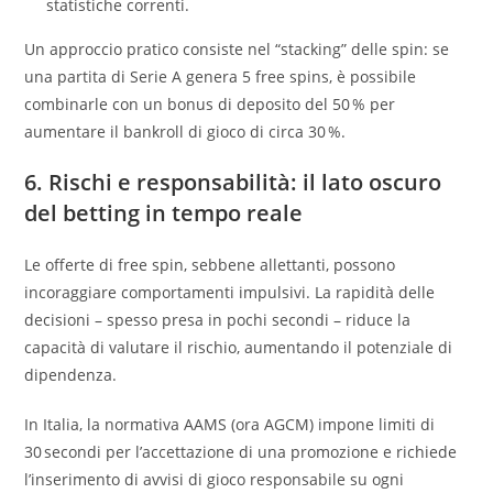
statistiche correnti.
Un approccio pratico consiste nel “stacking” delle spin: se
una partita di Serie A genera 5 free spins, è possibile
combinarle con un bonus di deposito del 50 % per
aumentare il bankroll di gioco di circa 30 %.
6. Rischi e responsabilità: il lato oscuro
del betting in tempo reale
Le offerte di free spin, sebbene allettanti, possono
incoraggiare comportamenti impulsivi. La rapidità delle
decisioni – spesso presa in pochi secondi – riduce la
capacità di valutare il rischio, aumentando il potenziale di
dipendenza.
In Italia, la normativa AAMS (ora AGCM) impone limiti di
30 secondi per l’accettazione di una promozione e richiede
l’inserimento di avvisi di gioco responsabile su ogni