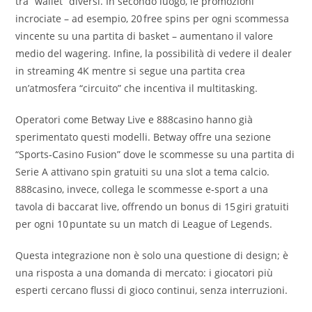
tra “wallet” diversi. In secondo luogo, le promozioni
incrociate – ad esempio, 20 free spins per ogni scommessa
vincente su una partita di basket – aumentano il valore
medio del wagering. Infine, la possibilità di vedere il dealer
in streaming 4K mentre si segue una partita crea
un’atmosfera “circuito” che incentiva il multitasking.
Operatori come Betway Live e 888casino hanno già
sperimentato questi modelli. Betway offre una sezione
“Sports‑Casino Fusion” dove le scommesse su una partita di
Serie A attivano spin gratuiti su una slot a tema calcio.
888casino, invece, collega le scommesse e‑sport a una
tavola di baccarat live, offrendo un bonus di 15 giri gratuiti
per ogni 10 puntate su un match di League of Legends.
Questa integrazione non è solo una questione di design; è
una risposta a una domanda di mercato: i giocatori più
esperti cercano flussi di gioco continui, senza interruzioni.