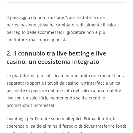
Il passaggio da una fruizione “casa‑seduta” a una
partecipazione attiva ha cambiato radicalmente il valore
percepito delle scommesse: il giocatore non è più
spettatore, ma co‑protagonista.
2. Il connubio tra live betting e live
casino: un ecosistema integrato
Le piattaforme più sofisticate hanno unito due mondi finora
separati: lo sport e i tavoli da casinò. Un’interfaccia unica
permette di passare dal mercato del calcio a una roulette
live con un solo click, mantenendo saldo, crediti e
promozioni sincronizzati.
I vantaggi per l’utente sono molteplici. Prima di tutto, la
coerenza di saldo elimina il fastidio di dover trasferire fondi