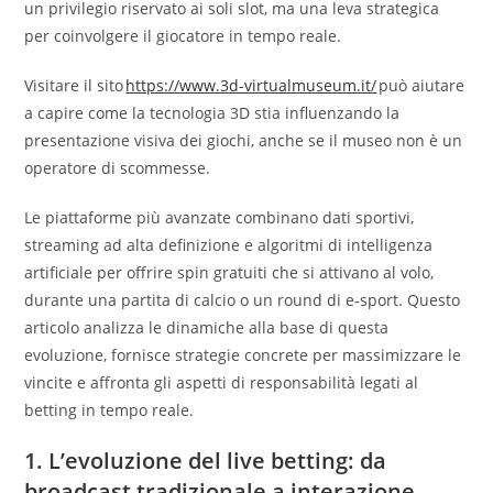
un privilegio riservato ai soli slot, ma una leva strategica
per coinvolgere il giocatore in tempo reale.
Visitare il sito
https://www.3d-virtualmuseum.it/
può aiutare
a capire come la tecnologia 3D stia influenzando la
presentazione visiva dei giochi, anche se il museo non è un
operatore di scommesse.
Le piattaforme più avanzate combinano dati sportivi,
streaming ad alta definizione e algoritmi di intelligenza
artificiale per offrire spin gratuiti che si attivano al volo,
durante una partita di calcio o un round di e‑sport. Questo
articolo analizza le dinamiche alla base di questa
evoluzione, fornisce strategie concrete per massimizzare le
vincite e affronta gli aspetti di responsabilità legati al
betting in tempo reale.
1. L’evoluzione del live betting: da
broadcast tradizionale a interazione