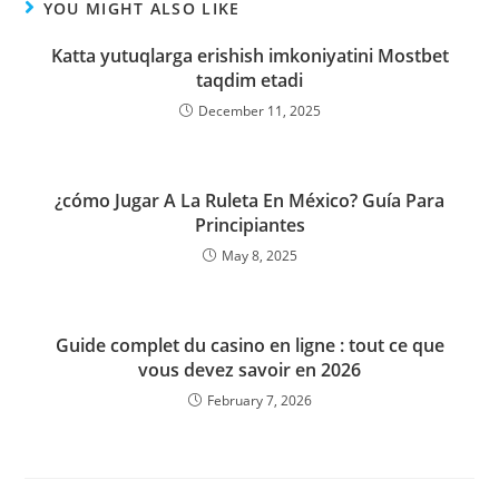
YOU MIGHT ALSO LIKE
Katta yutuqlarga erishish imkoniyatini Mostbet
taqdim etadi
December 11, 2025
¿cómo Jugar A La Ruleta En México? Guía Para
Principiantes
May 8, 2025
Guide complet du casino en ligne : tout ce que
vous devez savoir en 2026
February 7, 2026