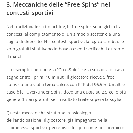
3. Meccaniche delle “Free Spins” nei
contesti sportivi
Nel tradizionale slot machine, le free spins sono giri extra
concessi al completamento di un simbolo scatter o a una
soglia di deposito. Nei contesti sportivi, la logica cambia: le
spin gratuiti si attivano in base a eventi verificabili durante
il match.
Un esempio comune è la “Goal‑Spin”: se la squadra di casa
segna entro i primi 10 minuti, il giocatore riceve 5 free
spins su una slot a tema calcio, con RTP del 96,5 %. Un altro
caso è la “Over‑Under Spin”, dove una quota su 2,5 gol o più
genera 3 spin gratuiti se il risultato finale supera la soglia.
Queste meccaniche sfruttano la psicologia
dell’anticipazione. Il giocatore, già impegnato nella
scommessa sportiva, percepisce le spin come un “premio di