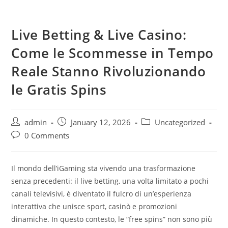
Skip
to
Live Betting & Live Casino:
content
Come le Scommesse in Tempo
Reale Stanno Rivoluzionando
le Gratis Spins
Post
Post
Post
admin
January 12, 2026
Uncategorized
author:
published:
category:
Post
0 Comments
comments:
Il mondo dell’iGaming sta vivendo una trasformazione
senza precedenti: il live betting, una volta limitato a pochi
canali televisivi, è diventato il fulcro di un’esperienza
interattiva che unisce sport, casinò e promozioni
dinamiche. In questo contesto, le “free spins” non sono più