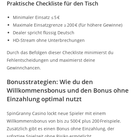
Praktische Checkliste für den Tisch
Minimaler Einsatz ≤ 5 €
Maximale Einsatzgrenze ≥ 200 € (für höhere Gewinne)
Dealer spricht flüssig Deutsch
HD‑Stream ohne Unterbrechungen
Durch das Befolgen dieser Checkliste minimierst du
Fehlentscheidungen und maximierst deine
Gewinnchancen.
Bonusstrategien: Wie du den
Willkommensbonus und den Bonus ohne
Einzahlung optimal nutzt
SpinGranny Casino lockt neue Spieler mit einem
Willkommensbonus von bis zu 500 € plus 200 Freispiele.
Zusätzlich gibt es einen Bonus ohne Einzahlung, der
sofortige Spielzeit ohne Risiko ermöglicht.