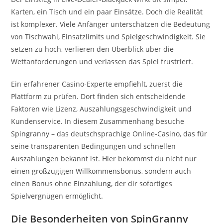
Karten, ein Tisch und ein paar Einsätze. Doch die Realität
ist komplexer. Viele Anfänger unterschätzen die Bedeutung
von Tischwahl, Einsatzlimits und Spielgeschwindigkeit. Sie
setzen zu hoch, verlieren den Überblick über die
Wettanforderungen und verlassen das Spiel frustriert.
Ein erfahrener Casino‑Experte empfiehlt, zuerst die
Plattform zu prüfen. Dort finden sich entscheidende
Faktoren wie Lizenz, Auszahlungsgeschwindigkeit und
Kundenservice. In diesem Zusammenhang besuche
Spingranny – das deutschsprachige Online‑Casino, das für
seine transparenten Bedingungen und schnellen
Auszahlungen bekannt ist. Hier bekommst du nicht nur
einen großzügigen Willkommensbonus, sondern auch
einen Bonus ohne Einzahlung, der dir sofortiges
Spielvergnügen ermöglicht.
Die Besonderheiten von SpinGranny