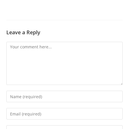
Leave a Reply
Comment
Enter
your
name
Enter
or
your
username
email
Enter