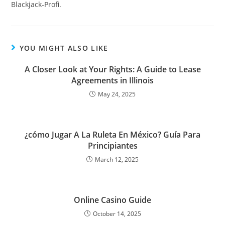
Blackjack‑Profi.
YOU MIGHT ALSO LIKE
A Closer Look at Your Rights: A Guide to Lease
Agreements in Illinois
May 24, 2025
¿cómo Jugar A La Ruleta En México? Guía Para
Principiantes
March 12, 2025
Online Casino Guide
October 14, 2025