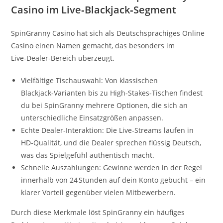
Casino im Live‑Blackjack‑Segment
SpinGranny Casino hat sich als Deutschsprachiges Online
Casino einen Namen gemacht, das besonders im
Live‑Dealer‑Bereich überzeugt.
Vielfältige Tischauswahl: Von klassischen
Blackjack‑Varianten bis zu High‑Stakes‑Tischen findest
du bei SpinGranny mehrere Optionen, die sich an
unterschiedliche Einsatzgrößen anpassen.
Echte Dealer‑Interaktion: Die Live‑Streams laufen in
HD‑Qualität, und die Dealer sprechen flüssig Deutsch,
was das Spielgefühl authentisch macht.
Schnelle Auszahlungen: Gewinne werden in der Regel
innerhalb von 24 Stunden auf dein Konto gebucht – ein
klarer Vorteil gegenüber vielen Mitbewerbern.
Durch diese Merkmale löst SpinGranny ein häufiges