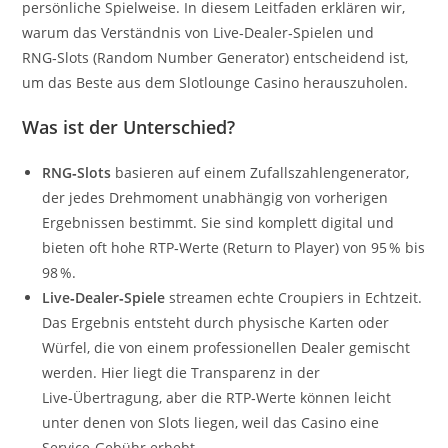
persönliche Spielweise. In diesem Leitfaden erklären wir,
warum das Verständnis von Live‑Dealer‑Spielen und
RNG‑Slots (Random Number Generator) entscheidend ist,
um das Beste aus dem Slotlounge Casino herauszuholen.
Was ist der Unterschied?
RNG‑Slots
basieren auf einem Zufallszahlengenerator,
der jedes Drehmoment unabhängig von vorherigen
Ergebnissen bestimmt. Sie sind komplett digital und
bieten oft hohe RTP‑Werte (Return to Player) von 95 % bis
98 %.
Live‑Dealer‑Spiele
streamen echte Croupiers in Echtzeit.
Das Ergebnis entsteht durch physische Karten oder
Würfel, die von einem professionellen Dealer gemischt
werden. Hier liegt die Transparenz in der
Live‑Übertragung, aber die RTP‑Werte können leicht
unter denen von Slots liegen, weil das Casino eine
Service‑Gebühr erhebt.