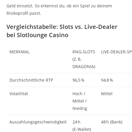
Geld einsetzt. So erkennst du, ob ein Spiel zu deinem
Risikoprofil passt.
Vergleichstabelle: Slots vs. Live‑Dealer
bei Slotlounge Casino
MERKMAL
RNG‑SLOTS
LIVE‑DEALER‑SP
(Z. B.
DRAGONIA)
Durchschnittliche RTP
96,5 %
94,8 %
Volatilität
Hoch /
Mittel
Mittel /
Niedrig
Auszahlungsgeschwindigkeit
24 h
48 h (Bank)
(E‑Wallet)