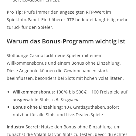
Pro Tip:
Prüfe immer den angezeigten RTP‑Wert im
Spiel‑Info‑Panel. Ein höherer RTP bedeutet langfristig mehr
zurück für den Spieler.
Warum das Bonus‑Programm wichtig ist
Slotlounge Casino lockt neue Spieler mit einem
Willkommensbonus und einem Bonus ohne Einzahlung.
Diese Angebote können die Gewinnchancen stark
beeinflussen, besonders bei Slots mit hohen Volatilitäten.
Willkommensbonus:
100 % bis 500 € + 100 Freispiele auf
ausgewählte Slots, z. B.
Dragonia
.
Bonus ohne Einzahlung:
10 € Gratisguthaben, sofort
nutzbar für alle Slots und Live‑Dealer‑Spiele.
Industry Secret:
Nutze den Bonus ohne Einzahlung, um
zunächst die Volatilität von Slots zu testen, bevor du echtes