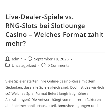
Skip
to
Live‑Dealer‑Spiele vs.
content
RNG‑Slots bei Slotlounge
Casino – Welches Format zahlt
mehr?
Post
Post
admin
September 18, 2025
author:
published:
Post
Post
Uncategorized
0 Comments
category:
comments:
Viele Spieler starten ihre Online‑Casino‑Reise mit dem
Gedanken, dass alle Spiele gleich sind. Doch ist das wirklich
so? Welches Spiel‑Format liefert langfristig höhere
Auszahlungen? Die Antwort hängt von mehreren Faktoren
ab: Spielmechanik, Hausvorteil, Bonusbedingungen und