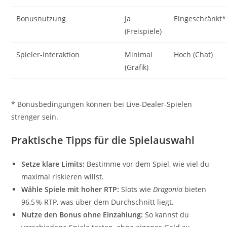
Bonusnutzung
Ja
Eingeschränkt*
(Freispiele)
Spieler‑Interaktion
Minimal
Hoch (Chat)
(Grafik)
* Bonusbedingungen können bei Live‑Dealer‑Spielen
strenger sein.
Praktische Tipps für die Spielauswahl
Setze klare Limits:
Bestimme vor dem Spiel, wie viel du
maximal riskieren willst.
Wähle Spiele mit hoher RTP:
Slots wie
Dragonia
bieten
96,5 % RTP, was über dem Durchschnitt liegt.
Nutze den Bonus ohne Einzahlung:
So kannst du