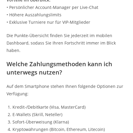
• Persönlicher Account‑Manager per Live‑Chat
• Höhere Auszahlungslimits
• Exklusive Turniere nur für VIP‑Mitglieder
Die Punkte‑Übersicht finden Sie jederzeit im mobilen
Dashboard, sodass Sie Ihren Fortschritt immer im Blick
haben.
Welche Zahlungsmethoden kann ich
unterwegs nutzen?
Auf dem Smartphone stehen Ihnen folgende Optionen zur
Verfügung:
Kredit‑/Debitkarte (Visa, MasterCard)
E‑Wallets (Skrill, Neteller)
Sofort‑Überweisung (Klarna)
Kryptowährungen (Bitcoin, Ethereum, Litecoin)