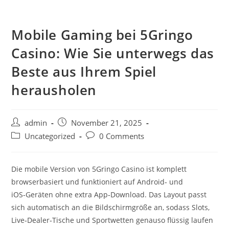
Skip
to
Mobile Gaming bei 5Gringo
content
Casino: Wie Sie unterwegs das
Beste aus Ihrem Spiel
herausholen
Post
Post
admin
November 21, 2025
author:
published:
Post
Post
Uncategorized
0 Comments
category:
comments:
Die mobile Version von 5Gringo Casino ist komplett
browserbasiert und funktioniert auf Android‑ und
iOS‑Geräten ohne extra App‑Download. Das Layout passt
sich automatisch an die Bildschirmgröße an, sodass Slots,
Live‑Dealer‑Tische und Sportwetten genauso flüssig laufen