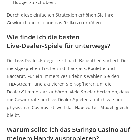
Budget zu schützen.
Durch diese einfachen Strategien erhöhen Sie Ihre
Gewinnchancen, ohne das Risiko zu erhöhen.
Wie finde ich die besten
Live‑Dealer‑Spiele für unterwegs?
Die Live‑Dealer‑Kategorie ist nach Beliebtheit sortiert. Die
meistgespielten Tische sind Blackjack, Roulette und
Baccarat. Für ein immersives Erlebnis wählen Sie den
„HD‑Stream“ und aktivieren Sie Kopfhörer, um die
Dealer‑Stimme klar zu hören. Viele Spieler berichten, dass
die Gewinnrate bei Live‑Dealer‑Spielen ähnlich wie bei
physischen Casinos ist, weil das Hausvorteil‑Modell gleich
bleibt.
Warum sollte ich das 5Gringo Casino auf
meinem Handy ausprobieren?