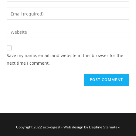
your
name
Enter
or
your
username
email
Enter
to
address
your
comment
to
website
comment
URL
Save my name, email, and website in this browser for the
(optional)
next time I comment.
Copyright 2022 eco-digest - Web design by Daphne Stamataki