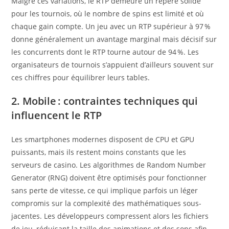
Malgré ces variations, le RTP demeure un repère solide
pour les tournois, où le nombre de spins est limité et où
chaque gain compte. Un jeu avec un RTP supérieur à 97 %
donne généralement un avantage marginal mais décisif sur
les concurrents dont le RTP tourne autour de 94 %. Les
organisateurs de tournois s’appuient d’ailleurs souvent sur
ces chiffres pour équilibrer leurs tables.
2. Mobile : contraintes techniques qui
influencent le RTP
Les smartphones modernes disposent de CPU et GPU
puissants, mais ils restent moins constants que les
serveurs de casino. Les algorithmes de Random Number
Generator (RNG) doivent être optimisés pour fonctionner
sans perte de vitesse, ce qui implique parfois un léger
compromis sur la complexité des mathématiques sous-
jacentes. Les développeurs compressent alors les fichiers
de jeu, réduisant la taille des animations et des sons afin