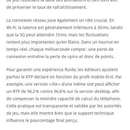
de préserver le taux de rafraîchissement.
La connexion réseau joue également un rôle crucial. En
Wi‑Fi, la latence est généralement inférieure à 30 ms, tandis
que la 5G peut atteindre 10 ms, mais les fluctuations
restent plus importantes qu’en filaire. Dans un tournoi en
temps réel, chaque milliseconde compte : une perte de
connexion entraîne la perte de spins et donc de points.
Pour garantir une expérience fluide, les éditeurs ajustent
parfois le RTP déclaré en fonction du profil mobile‑first. Par
exemple, une version « lite » d’une même slot peut afficher
un RTP de 96,2 % contre 96,8 % sur la version desktop, afin
de compenser la moindre capacité de calcul du téléphone.
Cette pratique est transparente et validée par les autorités
de jeu, mais elle montre bien que le support technique
influence le pourcentage final perçu.