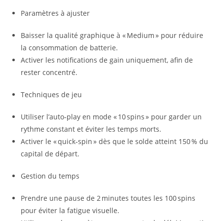
Paramètres à ajuster
Baisser la qualité graphique à « Medium » pour réduire
la consommation de batterie.
Activer les notifications de gain uniquement, afin de
rester concentré.
Techniques de jeu
Utiliser l’auto‑play en mode « 10 spins » pour garder un
rythme constant et éviter les temps morts.
Activer le « quick‑spin » dès que le solde atteint 150 % du
capital de départ.
Gestion du temps
Prendre une pause de 2 minutes toutes les 100 spins
pour éviter la fatigue visuelle.