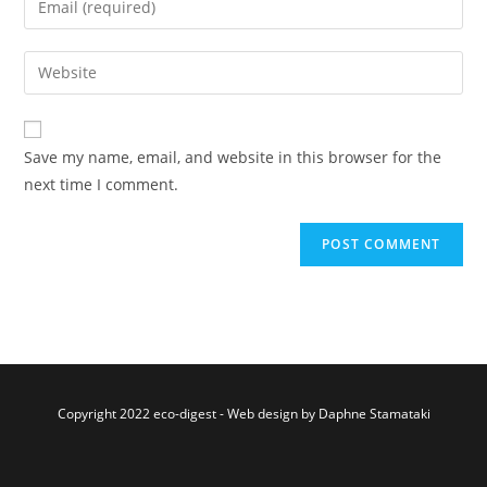
or
your
username
email
Enter
to
address
your
comment
to
website
comment
URL
Save my name, email, and website in this browser for the
(optional)
next time I comment.
Copyright 2022 eco-digest - Web design by Daphne Stamataki