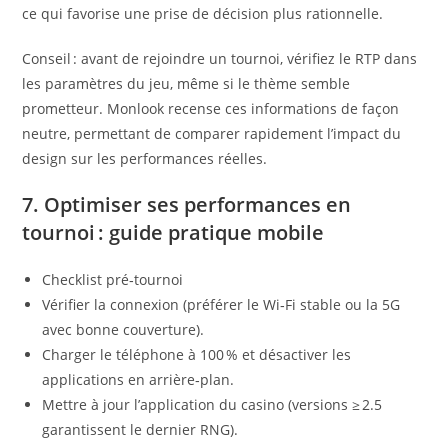
ce qui favorise une prise de décision plus rationnelle.
Conseil : avant de rejoindre un tournoi, vérifiez le RTP dans
les paramètres du jeu, même si le thème semble
prometteur. Monlook recense ces informations de façon
neutre, permettant de comparer rapidement l’impact du
design sur les performances réelles.
7. Optimiser ses performances en
tournoi : guide pratique mobile
Checklist pré‑tournoi
Vérifier la connexion (préférer le Wi‑Fi stable ou la 5G
avec bonne couverture).
Charger le téléphone à 100 % et désactiver les
applications en arrière‑plan.
Mettre à jour l’application du casino (versions ≥ 2.5
garantissent le dernier RNG).