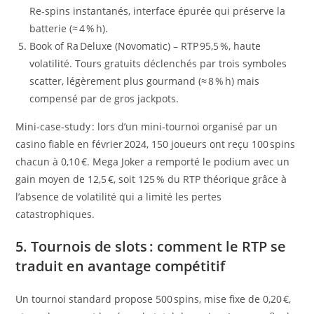
Re‑spins instantanés, interface épurée qui préserve la
batterie (≈ 4 % h).
Book of Ra Deluxe (Novomatic) – RTP 95,5 %, haute
volatilité. Tours gratuits déclenchés par trois symboles
scatter, légèrement plus gourmand (≈ 8 % h) mais
compensé par de gros jackpots.
Mini‑case‑study : lors d’un mini‑tournoi organisé par un
casino fiable en février 2024, 150 joueurs ont reçu 100 spins
chacun à 0,10 €. Mega Joker a remporté le podium avec un
gain moyen de 12,5 €, soit 125 % du RTP théorique grâce à
l’absence de volatilité qui a limité les pertes
catastrophiques.
5. Tournois de slots : comment le RTP se
traduit en avantage compétitif
Un tournoi standard propose 500 spins, mise fixe de 0,20 €,