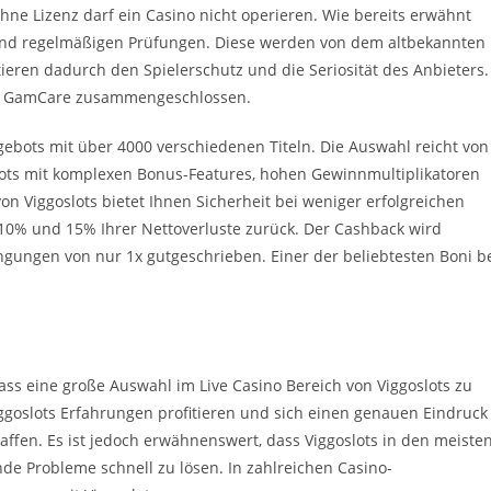
ohne Lizenz darf ein Casino nicht operieren. Wie bereits erwähnt
 und regelmäßigen Prüfungen. Diese werden von dem altbekannten
ren dadurch den Spielerschutz und die Seriosität des Anbieters.
mit GamCare zusammengeschlossen.
gebots mit über 4000 verschiedenen Titeln. Die Auswahl reicht von
ots mit komplexen Bonus-Features, hohen Gewinnmultiplikatoren
 Viggoslots bietet Ihnen Sicherheit bei weniger erfolgreichen
n 10% und 15% Ihrer Nettoverluste zurück. Der Cashback wird
ungen von nur 1x gutgeschrieben. Einer der beliebtesten Boni b
ss eine große Auswahl im Live Casino Bereich von Viggoslots zu
ggoslots Erfahrungen profitieren und sich einen genauen Eindruck
ffen. Es ist jedoch erwähnenswert, dass Viggoslots in den meiste
tende Probleme schnell zu lösen. In zahlreichen Casino-