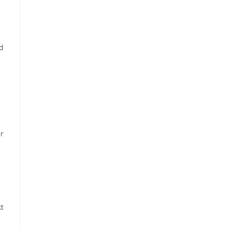
nd
er
kt