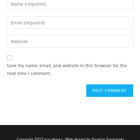
Enter
your
name
Enter
or
your
username
email
Enter
to
address
your
comment
to
website
comment
URL
Save my name, email, and website in this browser for the
(optional)
next time I comment.
Copyright 2022 eco-digest - Web design by Daphne Stamataki