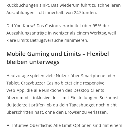
Rückbuchungen sinkt. Das wiederum führt zu schnelleren
Auszahlungen – oft innerhalb von 24 Stunden.
Did You Know? Das Casino verarbeitet über 95 % der
Auszahlungsanträge in weniger als einem Werktag, weil
klare Limits Betrugsversuche minimieren.
Mobile Gaming und Limits – Flexibel
bleiben unterwegs
Heutzutage spielen viele Nutzer über Smartphone oder
Tablet. Crazybuzzer Casino bietet eine responsive
Web‑App, die alle Funktionen des Desktop‑Clients
übernimmt – inklusive der Limit‑Einstellungen. So kannst
du jederzeit prüfen, ob du dein Tagesbudget noch nicht
überschritten hast, ohne den Browser zu verlassen.
Intuitive Oberfläche: Alle Limit‑Optionen sind mit einem