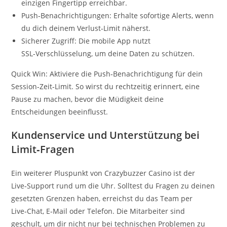
einzigen Fingertipp erreichbar.
Push‑Benachrichtigungen: Erhalte sofortige Alerts, wenn
du dich deinem Verlust‑Limit näherst.
Sicherer Zugriff: Die mobile App nutzt
SSL‑Verschlüsselung, um deine Daten zu schützen.
Quick Win: Aktiviere die Push‑Benachrichtigung für dein
Session‑Zeit‑Limit. So wirst du rechtzeitig erinnert, eine
Pause zu machen, bevor die Müdigkeit deine
Entscheidungen beeinflusst.
Kundenservice und Unterstützung bei
Limit‑Fragen
Ein weiterer Pluspunkt von Crazybuzzer Casino ist der
Live‑Support rund um die Uhr. Solltest du Fragen zu deinen
gesetzten Grenzen haben, erreichst du das Team per
Live‑Chat, E‑Mail oder Telefon. Die Mitarbeiter sind
geschult, um dir nicht nur bei technischen Problemen zu