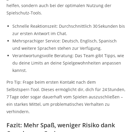
helfen, sondern auch bei der optimalen Nutzung der
Spielschutz‑Tools.
Schnelle Reaktionszeit: Durchschnittlich 30 Sekunden bis
zur ersten Antwort im Chat.
Mehrsprachiger Service: Deutsch, Englisch, Spanisch
und weitere Sprachen stehen zur Verfügung.
Verantwortungsvolle Beratung: Das Team gibt Tipps, wie
du deine Limits an deine Spielgewohnheiten anpassen
kannst.
Pro Tip: Frage beim ersten Kontakt nach dem
Selbstsperr‑Tool. Dieses ermöglicht dir, dich für 24 Stunden,
7 Tage oder sogar dauerhaft vom Spielen auszuschließen –
ein starkes Mittel, um problematisches Verhalten zu
verhindern.
Fazit: Mehr Spaß, weniger Risiko dank