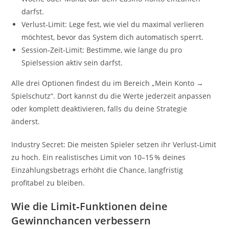
darfst.
Verlust‑Limit: Lege fest, wie viel du maximal verlieren
möchtest, bevor das System dich automatisch sperrt.
Session‑Zeit‑Limit: Bestimme, wie lange du pro
Spielsession aktiv sein darfst.
Alle drei Optionen findest du im Bereich „Mein Konto →
Spielschutz“. Dort kannst du die Werte jederzeit anpassen
oder komplett deaktivieren, falls du deine Strategie
änderst.
Industry Secret: Die meisten Spieler setzen ihr Verlust‑Limit
zu hoch. Ein realistisches Limit von 10–15 % deines
Einzahlungsbetrags erhöht die Chance, langfristig
profitabel zu bleiben.
Wie die Limit‑Funktionen deine
Gewinnchancen verbessern