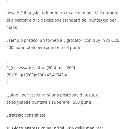
dove B è il buy‑in, N il numero totale di mani, M il numero
di giocatori e σ la deviazione standard del punteggio per
mano.
Esempio pratico: un torneo a 8 giocatori con buy‑in di €20,
200 mani totali per round e σ ≈ 3 punti.
[
P_{necessario}= \frac{20 \times 200}
{8}+3\sqrt{200}=500+42,4≈542,4
]
Quindi, per assicurarsi una posizione di testa, è
consigliabile puntare a superare i 550 punti.
Strategie consigliate:
Gioco aggressivo nei primi 50 % delle mani
per