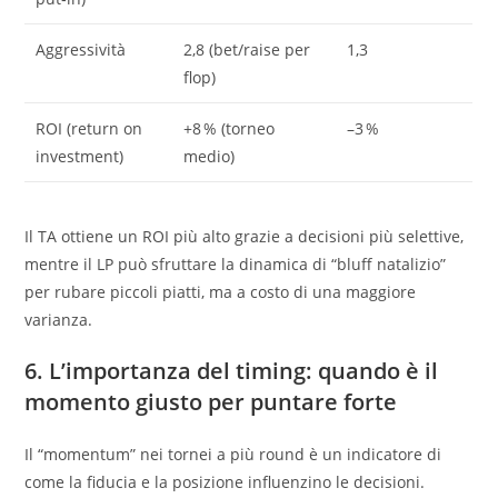
Aggressività
2,8 (bet/raise per
1,3
flop)
ROI (return on
+8 % (torneo
–3 %
investment)
medio)
Il TA ottiene un ROI più alto grazie a decisioni più selettive,
mentre il LP può sfruttare la dinamica di “bluff natalizio”
per rubare piccoli piatti, ma a costo di una maggiore
varianza.
6. L’importanza del timing: quando è il
momento giusto per puntare forte
Il “momentum” nei tornei a più round è un indicatore di
come la fiducia e la posizione influenzino le decisioni.