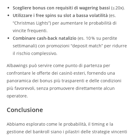
Scegliere bonus con requisiti di wagering bassi
(≤ 20x).
Utilizzare i free spins su slot a bassa volatilità
(es.
“Christmas Lights”) per aumentare le probabilità di
vincite frequenti.
Combinare cash‑back natalizio
(es. 10 % su perdite
settimanali) con promozioni “deposit match” per ridurre
il rischio complessivo.
Albawings può servire come punto di partenza per
confrontare le offerte dei casinò esteri, fornendo una
panoramica dei bonus più trasparenti e delle condizioni
più favorevoli, senza promuovere direttamente alcun
operatore.
Conclusione
Abbiamo esplorato come le probabilità, il timing e la
gestione del bankroll siano i pilastri delle strategie vincenti