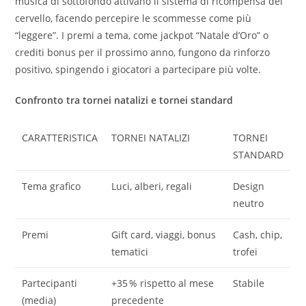
musica di sottofondo attivano il sistema di ricompensa del
cervello, facendo percepire le scommesse come più
“leggere”. I premi a tema, come jackpot “Natale d’Oro” o
crediti bonus per il prossimo anno, fungono da rinforzo
positivo, spingendo i giocatori a partecipare più volte.
Confronto tra tornei natalizi e tornei standard
CARATTERISTICA
TORNEI NATALIZI
TORNEI
STANDARD
Tema grafico
Luci, alberi, regali
Design
neutro
Premi
Gift card, viaggi, bonus
Cash, chip,
tematici
trofei
Partecipanti
+35 % rispetto al mese
Stabile
(media)
precedente