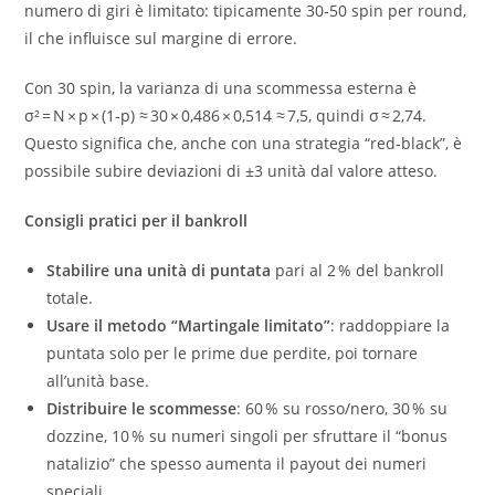
numero di giri è limitato: tipicamente 30‑50 spin per round,
il che influisce sul margine di errore.
Con 30 spin, la varianza di una scommessa esterna è
σ² = N × p × (1‑p) ≈ 30 × 0,486 × 0,514 ≈ 7,5, quindi σ ≈ 2,74.
Questo significa che, anche con una strategia “red‑black”, è
possibile subire deviazioni di ±3 unità dal valore atteso.
Consigli pratici per il bankroll
Stabilire una unità di puntata
pari al 2 % del bankroll
totale.
Usare il metodo “Martingale limitato”
: raddoppiare la
puntata solo per le prime due perdite, poi tornare
all’unità base.
Distribuire le scommesse
: 60 % su rosso/nero, 30 % su
dozzine, 10 % su numeri singoli per sfruttare il “bonus
natalizio” che spesso aumenta il payout dei numeri
speciali.