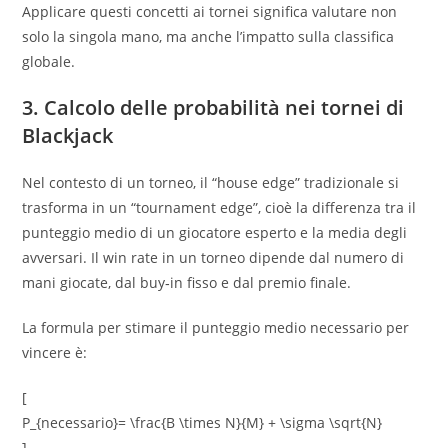
Applicare questi concetti ai tornei significa valutare non
solo la singola mano, ma anche l’impatto sulla classifica
globale.
3. Calcolo delle probabilità nei tornei di
Blackjack
Nel contesto di un torneo, il “house edge” tradizionale si
trasforma in un “tournament edge”, cioè la differenza tra il
punteggio medio di un giocatore esperto e la media degli
avversari. Il win rate in un torneo dipende dal numero di
mani giocate, dal buy‑in fisso e dal premio finale.
La formula per stimare il punteggio medio necessario per
vincere è:
[
P_{necessario}= \frac{B \times N}{M} + \sigma \sqrt{N}
]