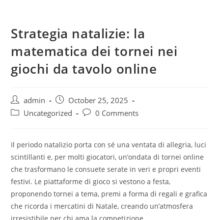
Skip
to
Strategia natalizie: la
content
matematica dei tornei nei
giochi da tavolo online
Post
Post
admin
October 25, 2025
author:
published:
Post
Post
Uncategorized
0 Comments
category:
comments:
Il periodo natalizio porta con sé una ventata di allegria, luci
scintillanti e, per molti giocatori, un’ondata di tornei online
che trasformano le consuete serate in veri e propri eventi
festivi. Le piattaforme di gioco si vestono a festa,
proponendo tornei a tema, premi a forma di regali e grafica
che ricorda i mercatini di Natale, creando un’atmosfera
irresistibile per chi ama la competizione.