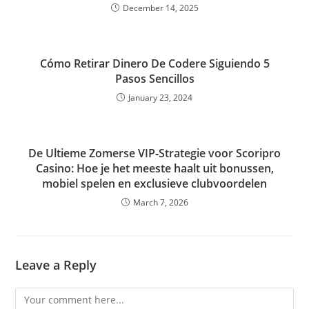
December 14, 2025
Cómo Retirar Dinero De Codere Siguiendo 5
Pasos Sencillos
January 23, 2024
De Ultieme Zomerse VIP‑Strategie voor Scoripro
Casino: Hoe je het meeste haalt uit bonussen,
mobiel spelen en exclusieve clubvoordelen
March 7, 2026
Leave a Reply
Comment