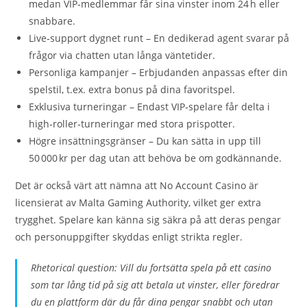
medan VIP‑medlemmar får sina vinster inom 24 h eller
snabbare.
Live‑support dygnet runt – En dedikerad agent svarar på
frågor via chatten utan långa väntetider.
Personliga kampanjer – Erbjudanden anpassas efter din
spelstil, t.ex. extra bonus på dina favoritspel.
Exklusiva turneringar – Endast VIP‑spelare får delta i
high‑roller‑turneringar med stora prispotter.
Högre insättningsgränser – Du kan sätta in upp till
50 000 kr per dag utan att behöva be om godkännande.
Det är också värt att nämna att No Account Casino är
licensierat av Malta Gaming Authority, vilket ger extra
trygghet. Spelare kan känna sig säkra på att deras pengar
och personuppgifter skyddas enligt strikta regler.
Rhetorical question: Vill du fortsätta spela på ett casino
som tar lång tid på sig att betala ut vinster, eller föredrar
du en plattform där du får dina pengar snabbt och utan