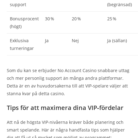
support
(begränsad)
Bonusprocent
30 %
20 %
25 %
(högt)
Exklusiva
Ja
Nej
Ja (sällan)
turneringar
Som du kan se erbjuder No Account Casino snabbare uttag
och mer personlig support än många andra plattformar.
Detta är en av huvudorsakerna till att VIP‑spelare väljer att
stanna kvar på detta casino.
Tips för att maximera dina VIP‑fördelar
Att nå de högsta VIP‑nivåerna kräver både planering och
smart spelande. Här är några handfasta tips som hjälper
dig att få ut så mycket som möjligt av programmet: