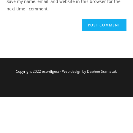
Save my name, email, and website in this browser for the
(optional)
next time I comment.
Copyright 2022 eco-digest - Web design by Daphne Stamataki