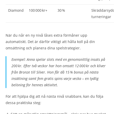
Diamond
100 000 kr+
30 %
Skräddarsyd
turneringar
När du når en ny nivå låses extra förmåner upp
automatiskt. Det är därför viktigt att hålla koll på din
omsättning och planera dina spelstrategier.
Exempel: Anna spelar slots med en genomsnittlig insats på
200 kr. Efter två veckor har hon omsatt 12 000 kr och kliver
från Bronze till Silver. Hon får då 15 % bonus på nästa
insättning samt fem gratis spins varje vecka – en tydlig
belöning för hennes aktivitet.
För att hjälpa dig att nå nästa nivå snabbare, kan du följa
dessa praktiska steg: