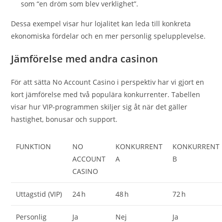
som “en dröm som blev verklighet”.
Dessa exempel visar hur lojalitet kan leda till konkreta
ekonomiska fördelar och en mer personlig spelupplevelse.
Jämförelse med andra casinon
För att sätta No Account Casino i perspektiv har vi gjort en
kort jämförelse med två populära konkurrenter. Tabellen
visar hur VIP‑programmen skiljer sig åt när det gäller
hastighet, bonusar och support.
FUNKTION
NO
KONKURRENT
KONKURRENT
ACCOUNT
A
B
CASINO
Uttagstid (VIP)
24 h
48 h
72 h
Personlig
Ja
Nej
Ja