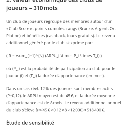
joueurs – 310 mots
Un club de joueurs regroupe des membres autour d’un
« Club Score » : points cumulés, rangs (Bronze, Argent, Or,
Platine) et bénéfices (cashback, tours gratuits). Le revenu
additionnel généré par le club s’exprime par :
( R = \sum_{i=1}^{N} (ARPU_i \times P_i \times T_i) )
où (P_i) est la probabilité de participation au club pour le
joueur (i) et (T_i) la durée d’appartenance (en mois).
Dans un cas réel, 12 % des joueurs sont membres actifs
(P=0,12), le ARPU moyen est de 45 €, et la durée moyenne
d’appartenance est de 8 mois. Le revenu additionnel annuel
du club s’élève à ≈ (45 € × 0,12 × 8 × 12 000) ≈ 518 400 €.
Étude de sensibilité