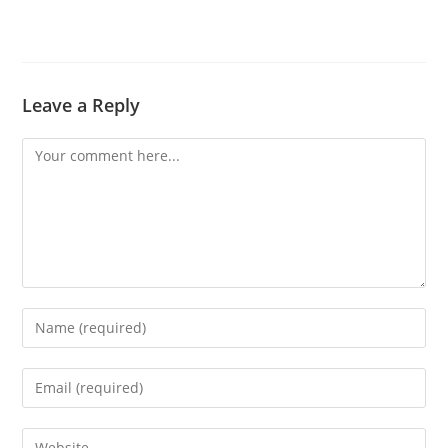
Leave a Reply
Comment
Enter
your
name
Enter
or
your
username
email
Enter
to