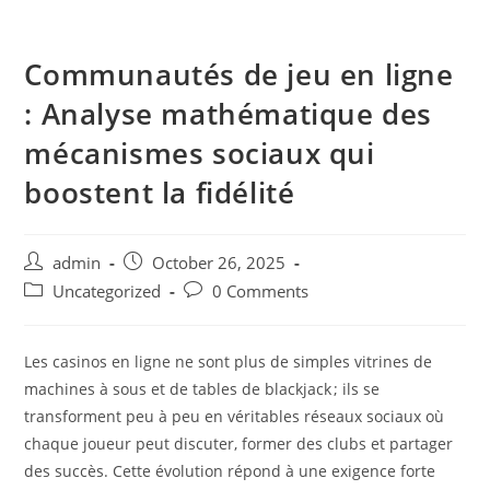
Skip
to
Communautés de jeu en ligne
content
: Analyse mathématique des
mécanismes sociaux qui
boostent la fidélité
Post
Post
admin
October 26, 2025
author:
published:
Post
Post
Uncategorized
0 Comments
category:
comments:
Les casinos en ligne ne sont plus de simples vitrines de
machines à sous et de tables de blackjack ; ils se
transforment peu à peu en véritables réseaux sociaux où
chaque joueur peut discuter, former des clubs et partager
des succès. Cette évolution répond à une exigence forte