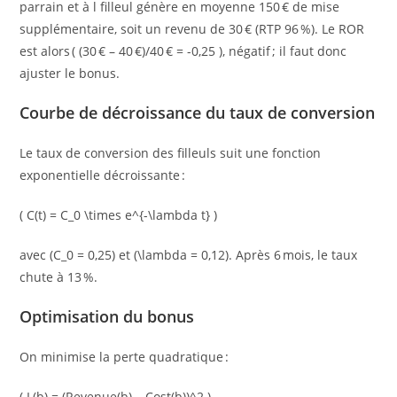
parrain et à l filleul génère en moyenne 150 € de mise
supplémentaire, soit un revenu de 30 € (RTP 96 %). Le ROR
est alors ( (30 € – 40 €)/40 € = -0,25 ), négatif ; il faut donc
ajuster le bonus.
Courbe de décroissance du taux de conversion
Le taux de conversion des filleuls suit une fonction
exponentielle décroissante :
( C(t) = C_0 \times e^{-\lambda t} )
avec (C_0 = 0,25) et (\lambda = 0,12). Après 6 mois, le taux
chute à 13 %.
Optimisation du bonus
On minimise la perte quadratique :
( L(b) = (Revenue(b) – Cost(b))^2 )