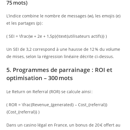
75 mots)
L’indice combine le nombre de messages (w), les emojis (e)
et les partages (p) :
( SEI = \frac{w + 2e + 1,5p}{\text{utilisateurs actifs}} )
Un SEI de 3,2 correspond à une hausse de 12 % du volume
de mises, selon la régression linéaire décrite ci‑dessus.
5. Programmes de parrainage : ROI et
optimisation – 300 mots
Le Return on Referral (ROR) se calcule ainsi :
( ROR = \frac{Revenue_{generated} – Cost_{referral}}
{Cost_{referral}} )
Dans un casino légal en France, un bonus de 20 € offert au