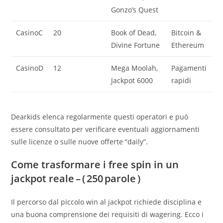
Gonzo’s Quest
CasinoC
20
Book of Dead,
Bitcoin &
Divine Fortune
Ethereum
CasinoD
12
Mega Moolah,
Pagamenti
Jackpot 6000
rapidi
Dearkids elenca regolarmente questi operatori e può
essere consultato per verificare eventuali aggiornamenti
sulle licenze o sulle nuove offerte “daily”.
Come trasformare i free spin in un
jackpot reale – ( 250 parole )
Il percorso dal piccolo win al jackpot richiede disciplina e
una buona comprensione dei requisiti di wagering. Ecco i