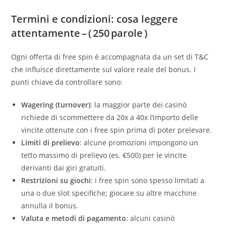
Termini e condizioni: cosa leggere
attentamente – ( 250 parole )
Ogni offerta di free spin è accompagnata da un set di T&C
che influisce direttamente sul valore reale del bonus. I
punti chiave da controllare sono:
Wagering (turnover)
: la maggior parte dei casinò
richiede di scommettere da 20x a 40x l’importo delle
vincite ottenute con i free spin prima di poter prelevare.
Limiti di prelievo
: alcune promozioni impongono un
tetto massimo di prelievo (es. €500) per le vincite
derivanti dai giri gratuiti.
Restrizioni su giochi
: i free spin sono spesso limitati a
una o due slot specifiche; giocare su altre macchine
annulla il bonus.
Valuta e metodi di pagamento
: alcuni casinò