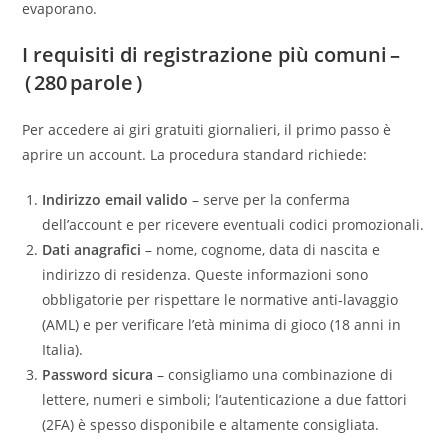
evaporano.
I requisiti di registrazione più comuni –
( 280 parole )
Per accedere ai giri gratuiti giornalieri, il primo passo è
aprire un account. La procedura standard richiede:
Indirizzo email valido
– serve per la conferma
dell’account e per ricevere eventuali codici promozionali.
Dati anagrafici
– nome, cognome, data di nascita e
indirizzo di residenza. Queste informazioni sono
obbligatorie per rispettare le normative anti‑lavaggio
(AML) e per verificare l’età minima di gioco (18 anni in
Italia).
Password sicura
– consigliamo una combinazione di
lettere, numeri e simboli; l’autenticazione a due fattori
(2FA) è spesso disponibile e altamente consigliata.