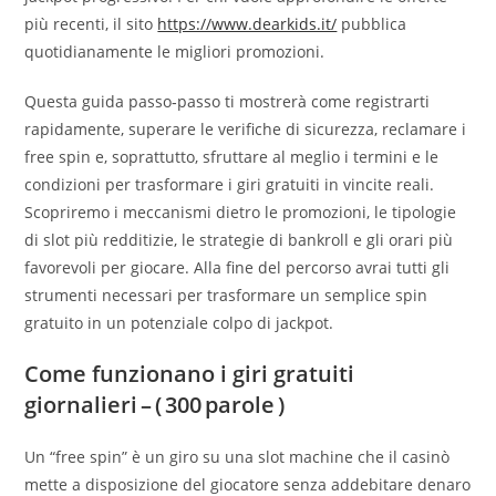
più recenti, il sito
https://www.dearkids.it/
pubblica
quotidianamente le migliori promozioni.
Questa guida passo‑passo ti mostrerà come registrarti
rapidamente, superare le verifiche di sicurezza, reclamare i
free spin e, soprattutto, sfruttare al meglio i termini e le
condizioni per trasformare i giri gratuiti in vincite reali.
Scopriremo i meccanismi dietro le promozioni, le tipologie
di slot più redditizie, le strategie di bankroll e gli orari più
favorevoli per giocare. Alla fine del percorso avrai tutti gli
strumenti necessari per trasformare un semplice spin
gratuito in un potenziale colpo di jackpot.
Come funzionano i giri gratuiti
giornalieri – ( 300 parole )
Un “free spin” è un giro su una slot machine che il casinò
mette a disposizione del giocatore senza addebitare denaro