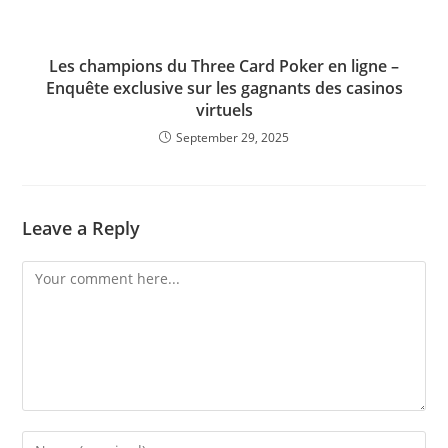
Les champions du Three Card Poker en ligne –
Enquête exclusive sur les gagnants des casinos
virtuels
September 29, 2025
Leave a Reply
Comment
Enter