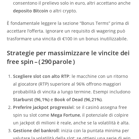
consentono il prelievo solo in euro, altri accettano anche
deposito Bitcoin
o altri crypto.
È fondamentale leggere la sezione “Bonus Terms” prima di
accettare l’offerta. Ignorare un requisito di wagering può
trasformare una vincita di €100 in un bonus inutilizzabile.
Strategie per massimizzare le vincite dei
free spin – ( 290 parole )
Scegliere slot con alto RTP
: le macchine con un ritorno
al giocatore (RTP) superiore al 96% offrono maggiori
probabilità di vincita a lungo termine. Esempi includono
Starburst (96,1%)
e
Book of Dead (96,21%)
.
Preferire jackpot progressivi
: se il casinò assegna free
spin su slot come
Mega Fortune
, il potenziale di colpire
un jackpot di milioni è reale, anche se la volatilità è alta.
Gestione del bankroll
: inizia con la puntata minima per
valutare la volatilità della slot; se ottieni una serie di win,