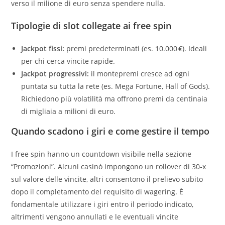
verso il milione di euro senza spendere nulla.
Tipologie di slot collegate ai free spin
Jackpot fissi:
premi predeterminati (es. 10.000 €). Ideali
per chi cerca vincite rapide.
Jackpot progressivi:
il montepremi cresce ad ogni
puntata su tutta la rete (es. Mega Fortune, Hall of Gods).
Richiedono più volatilità ma offrono premi da centinaia
di migliaia a milioni di euro.
Quando scadono i giri e come gestire il tempo
I free spin hanno un countdown visibile nella sezione
“Promozioni”. Alcuni casinò impongono un rollover di 30‑x
sul valore delle vincite, altri consentono il prelievo subito
dopo il completamento del requisito di wagering. È
fondamentale utilizzare i giri entro il periodo indicato,
altrimenti vengono annullati e le eventuali vincite