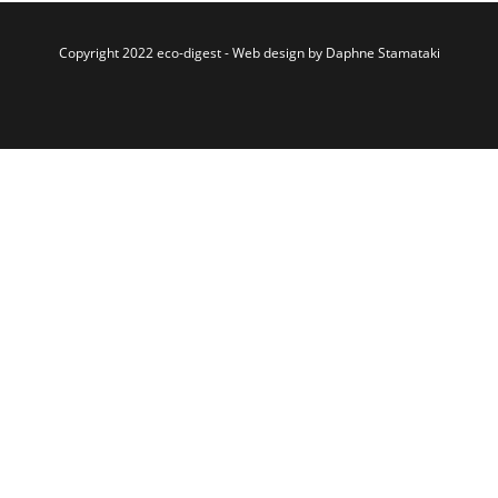
Copyright 2022 eco-digest - Web design by Daphne Stamataki