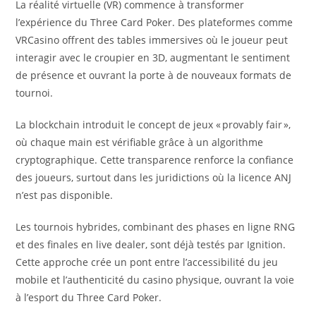
La réalité virtuelle (VR) commence à transformer
l’expérience du Three Card Poker. Des plateformes comme
VRCasino offrent des tables immersives où le joueur peut
interagir avec le croupier en 3D, augmentant le sentiment
de présence et ouvrant la porte à de nouveaux formats de
tournoi.
La blockchain introduit le concept de jeux « provably fair »,
où chaque main est vérifiable grâce à un algorithme
cryptographique. Cette transparence renforce la confiance
des joueurs, surtout dans les juridictions où la licence ANJ
n’est pas disponible.
Les tournois hybrides, combinant des phases en ligne RNG
et des finales en live dealer, sont déjà testés par Ignition.
Cette approche crée un pont entre l’accessibilité du jeu
mobile et l’authenticité du casino physique, ouvrant la voie
à l’esport du Three Card Poker.