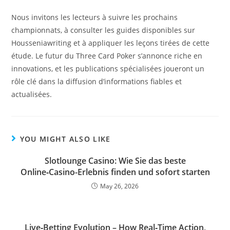
Nous invitons les lecteurs à suivre les prochains
championnats, à consulter les guides disponibles sur
Housseniawriting et à appliquer les leçons tirées de cette
étude. Le futur du Three Card Poker s’annonce riche en
innovations, et les publications spécialisées joueront un
rôle clé dans la diffusion d’informations fiables et
actualisées.
YOU MIGHT ALSO LIKE
Slotlounge Casino: Wie Sie das beste
Online‑Casino-Erlebnis finden und sofort starten
May 26, 2026
Live‑Betting Evolution – How Real‑Time Action,