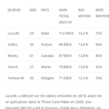
JOUEUR
ÂGE
PAYS
GAIN
ROI
MISE
TOTAL
MOYEN
MOYEN
2023‑24
Luca M.
29
Italie
112 500 €
14,2 %
75 €
Sofia L.
34
France
98 300 €
13,5 %
60 €
Mark J.
41
Canada
87 900 €
12,8 %
80 €
Yara K.
27
Maroc
79 400 €
13,9 %
55 €
Tomasz W.
36
Pologne
71 200 €
12,3 %
70 €
Luca M. a débuté sur les tables virtuelles en 2018, avant de
se spécialiser dans le Three Card Poker en 2020. Son
tournant décisif a été le tournoi « Triple Ace » d’Ignition, où