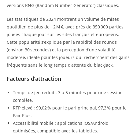
versions RNG (Random Number Generator) classiques.
Les statistiques de 2024 montrent un volume de mises
quotidien de plus de 12 M €, avec près de 350 000 parties
jouées chaque jour sur les sites français et européens.
Cette popularité s’explique par la rapidité des rounds
(environ 30 secondes) et la perception d’une volatilité
modérée, idéale pour les joueurs qui recherchent des gains
fréquents sans le long temps d’attente du blackjack.
Facteurs d’attraction
Temps de jeu réduit : 3 à 5 minutes pour une session
complète.
RTP élevé : 99,02 % pour le pari principal, 97,3 % pour le
Pair Plus.
Accessibilité mobile : applications iOS/Android
optimisées, compatible avec les tablettes.