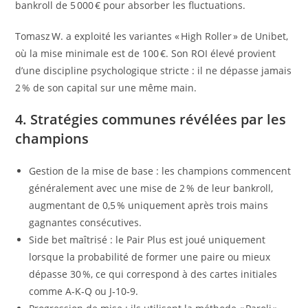
bankroll de 5 000 € pour absorber les fluctuations.
Tomasz W. a exploité les variantes « High Roller » de Unibet,
où la mise minimale est de 100 €. Son ROI élevé provient
d’une discipline psychologique stricte : il ne dépasse jamais
2 % de son capital sur une même main.
4. Stratégies communes révélées par les
champions
Gestion de la mise de base : les champions commencent
généralement avec une mise de 2 % de leur bankroll,
augmentant de 0,5 % uniquement après trois mains
gagnantes consécutives.
Side bet maîtrisé : le Pair Plus est joué uniquement
lorsque la probabilité de former une paire ou mieux
dépasse 30 %, ce qui correspond à des cartes initiales
comme A‑K‑Q ou J‑10‑9.