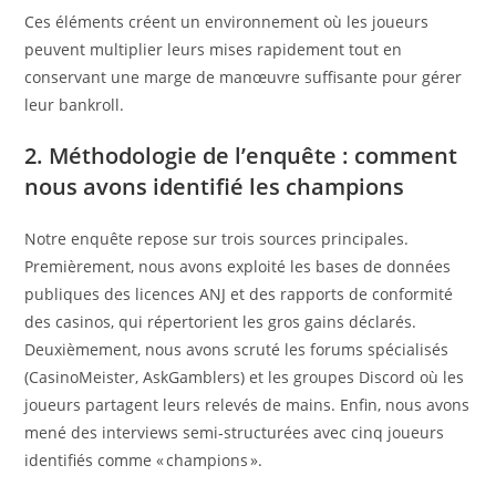
Ces éléments créent un environnement où les joueurs
peuvent multiplier leurs mises rapidement tout en
conservant une marge de manœuvre suffisante pour gérer
leur bankroll.
2. Méthodologie de l’enquête : comment
nous avons identifié les champions
Notre enquête repose sur trois sources principales.
Premièrement, nous avons exploité les bases de données
publiques des licences ANJ et des rapports de conformité
des casinos, qui répertorient les gros gains déclarés.
Deuxièmement, nous avons scruté les forums spécialisés
(CasinoMeister, AskGamblers) et les groupes Discord où les
joueurs partagent leurs relevés de mains. Enfin, nous avons
mené des interviews semi‑structurées avec cinq joueurs
identifiés comme « champions ».