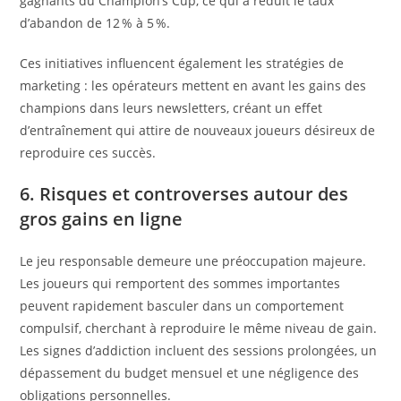
gagnants du Champion’s Cup, ce qui a réduit le taux
d’abandon de 12 % à 5 %.
Ces initiatives influencent également les stratégies de
marketing : les opérateurs mettent en avant les gains des
champions dans leurs newsletters, créant un effet
d’entraînement qui attire de nouveaux joueurs désireux de
reproduire ces succès.
6. Risques et controverses autour des
gros gains en ligne
Le jeu responsable demeure une préoccupation majeure.
Les joueurs qui remportent des sommes importantes
peuvent rapidement basculer dans un comportement
compulsif, cherchant à reproduire le même niveau de gain.
Les signes d’addiction incluent des sessions prolongées, un
dépassement du budget mensuel et une négligence des
obligations personnelles.