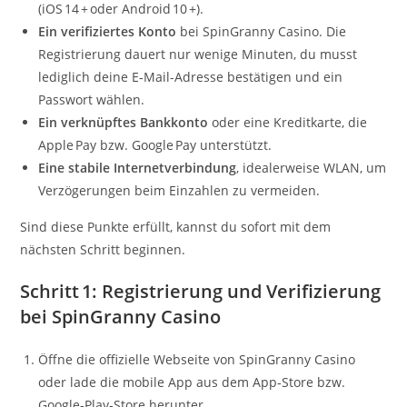
(iOS 14 + oder Android 10 +).
Ein verifiziertes Konto
bei SpinGranny Casino. Die
Registrierung dauert nur wenige Minuten, du musst
lediglich deine E‑Mail-Adresse bestätigen und ein
Passwort wählen.
Ein verknüpftes Bankkonto
oder eine Kreditkarte, die
Apple Pay bzw. Google Pay unterstützt.
Eine stabile Internetverbindung
, idealerweise WLAN, um
Verzögerungen beim Einzahlen zu vermeiden.
Sind diese Punkte erfüllt, kannst du sofort mit dem
nächsten Schritt beginnen.
Schritt 1: Registrierung und Verifizierung
bei SpinGranny Casino
Öffne die offizielle Webseite von SpinGranny Casino
oder lade die mobile App aus dem App‑Store bzw.
Google‑Play‑Store herunter.