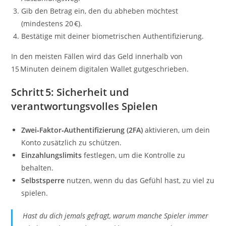
Gib den Betrag ein, den du abheben möchtest
(mindestens 20 €).
Bestätige mit deiner biometrischen Authentifizierung.
In den meisten Fällen wird das Geld innerhalb von
15 Minuten deinem digitalen Wallet gutgeschrieben.
Schritt 5: Sicherheit und
verantwortungsvolles Spielen
Zwei‑Faktor‑Authentifizierung (2FA)
aktivieren, um dein
Konto zusätzlich zu schützen.
Einzahlungslimits
festlegen, um die Kontrolle zu
behalten.
Selbstsperre
nutzen, wenn du das Gefühl hast, zu viel zu
spielen.
Hast du dich jemals gefragt, warum manche Spieler immer