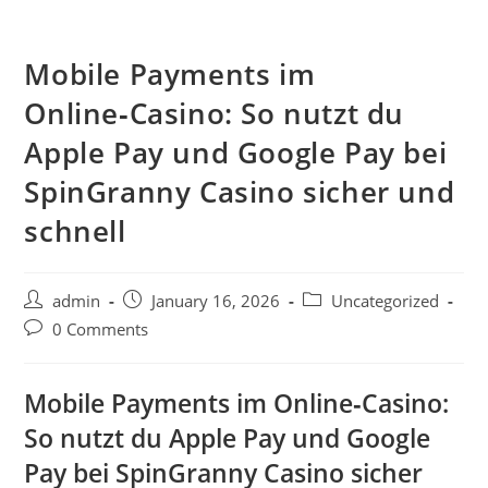
Skip
to
Mobile Payments im
content
Online‑Casino: So nutzt du
Apple Pay und Google Pay bei
SpinGranny Casino sicher und
schnell
Post
Post
Post
admin
January 16, 2026
Uncategorized
author:
published:
category:
Post
0 Comments
comments:
Mobile Payments im Online‑Casino:
So nutzt du Apple Pay und Google
Pay bei SpinGranny Casino sicher