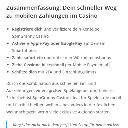
Zusammenfassung: Dein schneller Weg
zu mobilen Zahlungen im Casino
Registriere dich
und verifiziere dein Konto bei
SpinGranny Casino.
Aktiviere Apple Pay oder Google Pay
auf deinem
Smartphone.
Zahle sofort ein
und nutze den Willkommensbonus.
Ziehe Gewinne blitzschnell
per Mobile Payment ab.
Schütze dich
mit 2FA und Einzahlungslimits.
Durch die Kombination aus schnellen Ein- und
Auszahlungen, einem großen Spielangebot und höherer
Sicherheit ist SpinGranny Casino ideal für Spieler, die mobil
und flexibel bleiben wollen – besonders in der festlichen
Weihnachtszeit, wenn viele exklusive Aktionen starten.
Klingt das nicht nach dem perfekten Setup für deine nächste