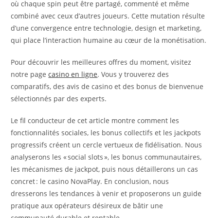
où chaque spin peut être partagé, commenté et même
combiné avec ceux d’autres joueurs. Cette mutation résulte
d’une convergence entre technologie, design et marketing,
qui place l’interaction humaine au cœur de la monétisation.
Pour découvrir les meilleures offres du moment, visitez
notre page
casino en ligne
. Vous y trouverez des
comparatifs, des avis de casino et des bonus de bienvenue
sélectionnés par des experts.
Le fil conducteur de cet article montre comment les
fonctionnalités sociales, les bonus collectifs et les jackpots
progressifs créent un cercle vertueux de fidélisation. Nous
analyserons les « social slots », les bonus communautaires,
les mécanismes de jackpot, puis nous détaillerons un cas
concret : le casino NovaPlay. En conclusion, nous
dresserons les tendances à venir et proposerons un guide
pratique aux opérateurs désireux de bâtir une
communauté durable et rentable.