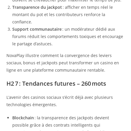
Transparence du jackpot
: afficher en temps réel le
montant du pot et les contributeurs renforce la
confiance.
Support communautaire
: un modérateur dédié aux
forums réduit les comportements toxiques et encourage
le partage d’astuces.
NovaPlay illustre comment la convergence des leviers
sociaux, bonus et jackpots peut transformer un casino en
ligne en une plateforme communautaire rentable.
H2 7 : Tendances futures – 260 mots
L’avenir des casinos sociaux s’écrit déjà avec plusieurs
technologies émergentes.
Blockchain
: la transparence des jackpots devient
possible grâce à des contrats intelligents qui