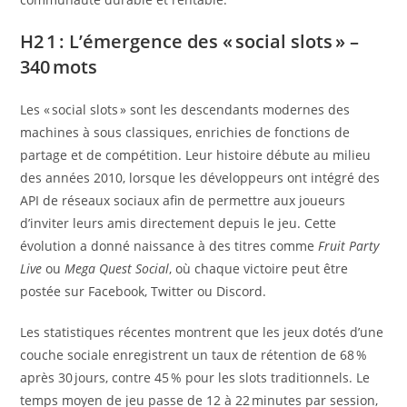
H2 1 : L’émergence des « social slots » –
340 mots
Les « social slots » sont les descendants modernes des
machines à sous classiques, enrichies de fonctions de
partage et de compétition. Leur histoire débute au milieu
des années 2010, lorsque les développeurs ont intégré des
API de réseaux sociaux afin de permettre aux joueurs
d’inviter leurs amis directement depuis le jeu. Cette
évolution a donné naissance à des titres comme
Fruit Party
Live
ou
Mega Quest Social
, où chaque victoire peut être
postée sur Facebook, Twitter ou Discord.
Les statistiques récentes montrent que les jeux dotés d’une
couche sociale enregistrent un taux de rétention de 68 %
après 30 jours, contre 45 % pour les slots traditionnels. Le
temps moyen de jeu passe de 12 à 22 minutes par session,