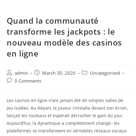
Skip
to
Quand la communauté
content
transforme les jackpots : le
nouveau modèle des casinos
en ligne
Post
Post
Post
admin
March 30, 2026
Uncategorized
author:
published:
category:
Post
0 Comments
comments:
Les casinos en ligne n’ont jamais été de simples salles de
jeu isolées. Au départ, le joueur s’installa devant son écran,
lançait les rouleaux et espérait décrocher le gain du jour.
Aujourd’hui, la dynamique a complètement changé : les
plateformes se transforment en véritables réseaux sociaux