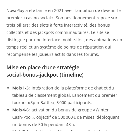
NovaPlay a été lancé en 2021 avec l’ambition de devenir le
premier « casino social ». Son positionnement repose sur
trois piliers : des slots à forte interactivité, des bonus
collectifs et des jackpots communautaires. Le site se
distingue par une interface mobile‑first, des animations en
temps réel et un système de points de réputation qui
récompense les joueurs actifs dans les forums.
Mise en place d’une stratégie
social‑bonus‑jackpot (timeline)
Mois 1‑3
: intégration de la plateforme de chat et du
tableau de classement global. Lancement du premier
tournoi « Spin Battle », 5 000 participants.
Mois 4‑6
: activation du bonus de groupe « Winter
Cash‑Pool », objectif de 500 000 € de mises, débloquant
un bonus de 50 % pendant 48 h.