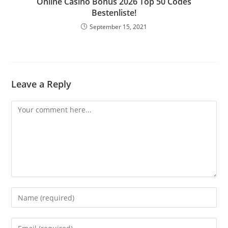
Online Casino Bonus 2026 Top 50 Codes
Bestenliste!
September 15, 2021
Leave a Reply
Comment
Enter
your
name
Enter