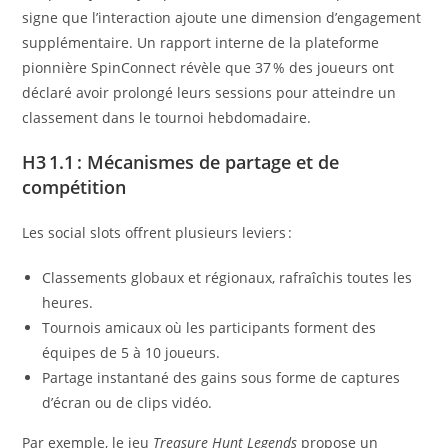
signe que l’interaction ajoute une dimension d’engagement
supplémentaire. Un rapport interne de la plateforme
pionnière SpinConnect révèle que 37 % des joueurs ont
déclaré avoir prolongé leurs sessions pour atteindre un
classement dans le tournoi hebdomadaire.
H3 1.1 : Mécanismes de partage et de
compétition
Les social slots offrent plusieurs leviers :
Classements globaux et régionaux, rafraîchis toutes les
heures.
Tournois amicaux où les participants forment des
équipes de 5 à 10 joueurs.
Partage instantané des gains sous forme de captures
d’écran ou de clips vidéo.
Par exemple, le jeu
Treasure Hunt Legends
propose un