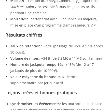
Mois 7‑9
: création du « Mega Community Jackpot » sur
Starburst Galaxy
, accessible à tous les joueurs actifs
pendant une semaine.
Mois 10‑12
: partenariat avec 3 influenceurs majeurs,
mise en place d’un programme d’ambassadeurs VIP.
Résultats chiffrés
Taux de rétention
: +27 % (passage de 45 % à 57 % après
30 jours).
Volume de mises
: +34 % (de 8,2 M€ à 11 M€ sur l’année).
Nombre de jackpots remportés
: +45 % (de 12 à 17
jackpots de plus de 10 000 €).
Valeur moyenne du bonus
: 15 % de mise
supplémentaire par joueur actif.
Leçons tirées et bonnes pratiques
Synchroniser les événements
: les tournois et les bonus
doivent se chevaucher pour maximiser le temps de jeu.