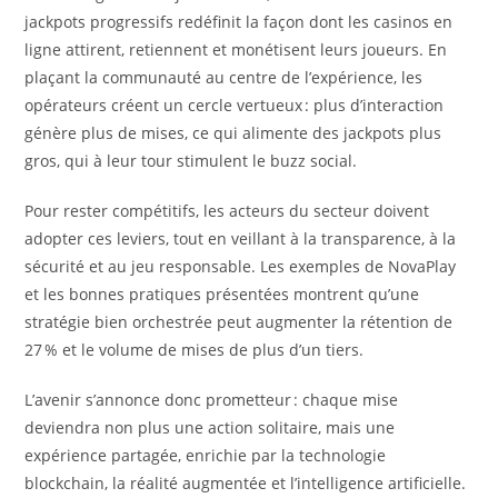
jackpots progressifs redéfinit la façon dont les casinos en
ligne attirent, retiennent et monétisent leurs joueurs. En
plaçant la communauté au centre de l’expérience, les
opérateurs créent un cercle vertueux : plus d’interaction
génère plus de mises, ce qui alimente des jackpots plus
gros, qui à leur tour stimulent le buzz social.
Pour rester compétitifs, les acteurs du secteur doivent
adopter ces leviers, tout en veillant à la transparence, à la
sécurité et au jeu responsable. Les exemples de NovaPlay
et les bonnes pratiques présentées montrent qu’une
stratégie bien orchestrée peut augmenter la rétention de
27 % et le volume de mises de plus d’un tiers.
L’avenir s’annonce donc prometteur : chaque mise
deviendra non plus une action solitaire, mais une
expérience partagée, enrichie par la technologie
blockchain, la réalité augmentée et l’intelligence artificielle.