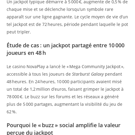
Un jackpot typique démarre à 5 000 €, augmente de 0,5 % de
chaque mise et se déclenche lorsqu’un symbole rare
apparaît sur une ligne gagnante. Le cycle moyen de vie d’un
tel jackpot est de 72 heures, période pendant laquelle le pot
peut tripler.
Étude de cas : un jackpot partagé entre 10 000
joueurs en 48 h
Le casino NovaPlay a lancé le « Mega Community Jackpot »,
accessible à tous les joueurs de
Starburst Galaxy
pendant
48 heures. En 24 heures, 10 000 participants avaient misé
un total de 1,2 million d’euros, faisant grimper le jackpot à
78 000 €. Le buzz sur les forums et les réseaux a généré
plus de 5 000 partages, augmentant la visibilité du jeu de
62 %.
Pourquoi le « buzz » social amplifie la valeur
perçue du jackpot