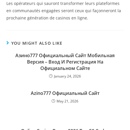
Les opérateurs qui sauront transformer leurs plateformes
en communautés engagées seront ceux qui façonneront la
prochaine génération de casinos en ligne.
YOU MIGHT ALSO LIKE
Азино777 Официальный Сайт Мобильная
Версия – Вход И Регистрация На
Официальном Сайте
January 24, 2026
Azino777 Официальный Сайт
May 21, 2026