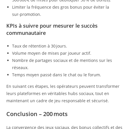
Limiter la fréquence des gros bonus pour éviter la
sur‑promotion.
KPIs à suivre pour mesurer le succès
communautaire
Taux de rétention à 30 jours.
Volume moyen de mises par joueur actif.
Nombre de partages sociaux et de mentions sur les
réseaux.
Temps moyen passé dans le chat ou le forum.
En suivant ces étapes, les opérateurs peuvent transformer
leurs plateformes en véritables hubs sociaux, tout en
maintenant un cadre de jeu responsable et sécurisé.
Conclusion – 200 mots
La convergence des jeux sociaux, des bonus collectifs et des